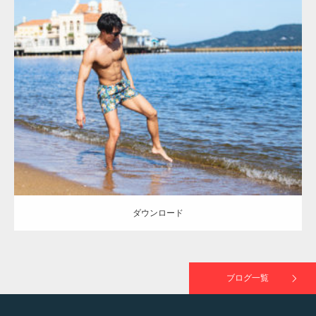
Update:
2021.07.8
映画「メカバース」舞台挨拶へマッスルプラ
Category:
海のマッチョ
オレンジの人
AKIHITO(細マッチョ)
大胸筋
スメンバーが出演（3…
脚
ダウンロード
【TV】NHK BS「COOL JAPAN 」にてマッス
ルプ…
ダウンロード
【WEB】「猫と焼き芋とマッチョ」の素材を
「ねとらぼ」さんに…
ブログ一覧