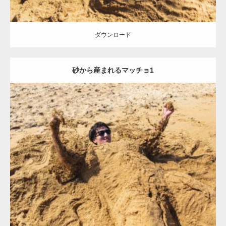
ダウンロード
砂から産まれるマッチョ1
Update:
2021.07.8
Category:
海のマッチョ
オレンジの人
AKIHITO(細マッチョ)
ダウンロード