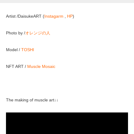
Artist /DaisukeART (
Instagarm
,
HP
)
Photo by /
オレンジの人
Model /
TOSHI
NFT ART /
Muscle Mosaic
The making of muscle art↓↓