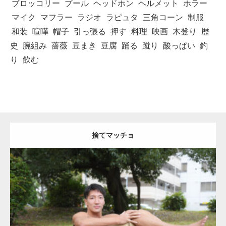
ブロッコリー
プール
ヘッドホン
ヘルメット
ホラー
マイク
マフラー
ラジオ
ラピュタ
三角コーン
制服
和装
喧嘩
帽子
引っ張る
押す
料理
映画
木登り
歴
史
腕組み
薔薇
豆まき
豆腐
踊る
蹴り
酸っぱい
釣
り
飲む
捨てマッチョ
Update:
2023.04.28
Category:
公園のマッチョ
オレンジの人
AKIHITO(細マッチョ)
脚
捨
てマッチョ