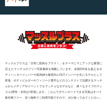
映画「黄金泥棒」へマッスルプラスメンバー
が出演
映画「メカバース」舞台挨拶へマッスルプラ
スメンバーが出演（3…
マッスルプラスは「日常に筋肉をプラス！」をテーマにマニアックな要望に
応えたマッチョのフリー写真素材を掲載しています。全国500名を超えるボ
【TV】NHK BS「COOL JAPAN 」にてマッス
ディハッカーメンバーや筋肉紳士集団ALLOUTメンバーが主にモデルとして
ルプ…
登場。ボディビルダーやフィジーク選手などのコンテストで活躍するマッチ
ョからメディアやイベントでもマッチョなモデルなど、様々なタイプのマッ
スル(男性・女性)が登場します。こちらでダウンロードできる写真はすべて
著作権フリー、且つ無料でご利用可能ですので、ぜひ使ってみてください。
【WEB】「猫と焼き芋とマッチョ」の素材を
「ねとらぼ」さんに…