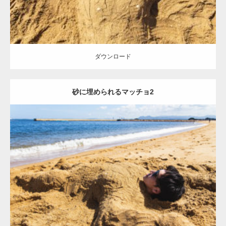
ダウンロード
砂に埋められるマッチョ2
Update:
2021.07.8
Category:
海のマッチョ
オレンジの人
AKIHITO(細マッチョ)
ダウンロード