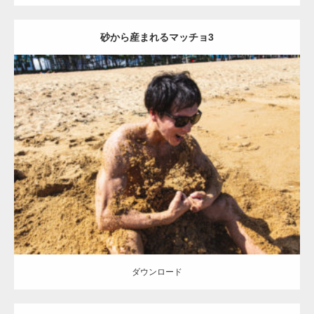
砂から産まれるマッチョ3
Update:
2021.07.8
Category:
海のマッチョ
オレンジの人
AKIHITO(細マッチョ)
ダウンロード
【YouTube】マッチョフリー素材メンバーが
ダウンロード
ギネス世界記録…