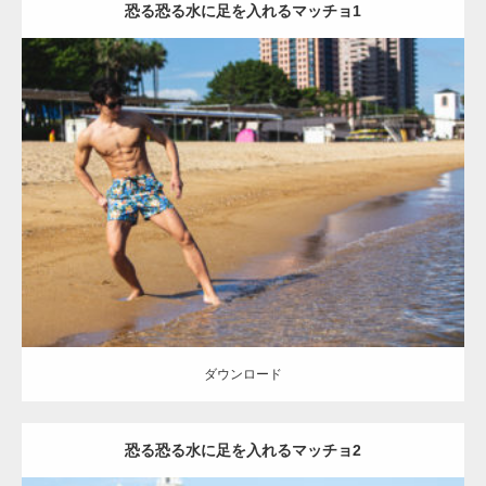
恐る恐る水に足を入れるマッチョ1
【TV】TBS番組「ひるおび」にてマッスルプ
ラスが紹介されま…
Update:
2021.07.8
Category:
海のマッチョ
オレンジの人
AKIHITO(細マッチョ)
脚
腹筋
TOKYO FMラジオ番組「ONE MORNING」
で紹介さ…
ダウンロード
NHK「所さん！事件ですよ」に取材されまし
た（6/8放送）
ダウンロード
恐る恐る水に足を入れるマッチョ2
映画「黄金泥棒」へマッスルプラスメンバー
が出演