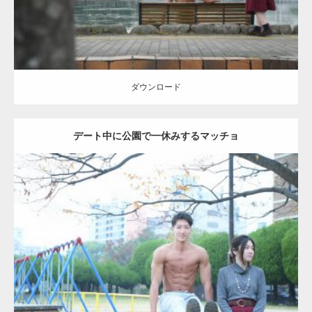
ダウンロード
デート中に公園で一休みするマッチョ
Update:
2021.07.6
Category:
公園のマッチョ
その他
AKIHITO(細マッチョ)
腹筋
ダウンロード