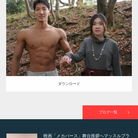
Update:
2021.07.8
TOKYO FMラジオ番組「ONE MORNING」
Category:
公園のマッチョ
その他
AKIHITO(細マッチョ)
大胸筋
腹筋
で紹介さ…
ダウンロード
NHK「所さん！事件ですよ」に取材されまし
た（6/8放送）
ダウンロード
映画「黄金泥棒」へマッスルプラスメンバー
が出演
ブログ一覧
映画「メカバース」舞台挨拶へマッスルプラ