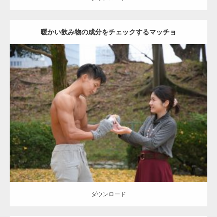
暖かい飲み物の成分をチェックするマッチョ
Update:
2021.07.8
Category:
公園のマッチョ
その他
AKIHITO(細マッチョ)
上腕三頭筋
肩
ダウンロード
ダウンロード