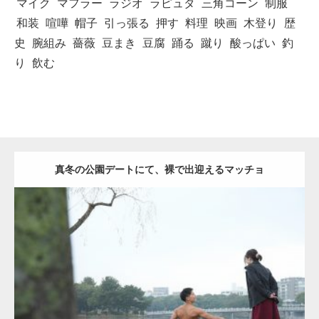
マイク
マフラー
ラジオ
ラピュタ
三角コーン
制服
和装
喧嘩
帽子
引っ張る
押す
料理
映画
木登り
歴
史
腕組み
薔薇
豆まき
豆腐
踊る
蹴り
酸っぱい
釣
り
飲む
真冬の公園デートにて、裸で出迎えるマッチョ
Update:
2021.07.8
Category:
公園のマッチョ
その他
AKIHITO(細マッチョ)
背中
ダウンロード