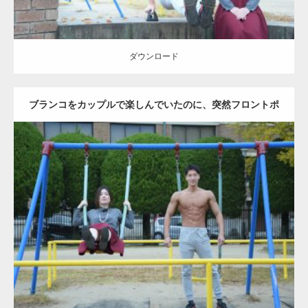
ダウンロード
ブランコをカップルで楽しんでいたのに、突然フロントポ
ーズをするマッチョ
Update:
2021.07.6
Category:
公園のマッチョ
その他
AKIHITO(細マッチョ)
腹筋
大胸筋
ダウンロード