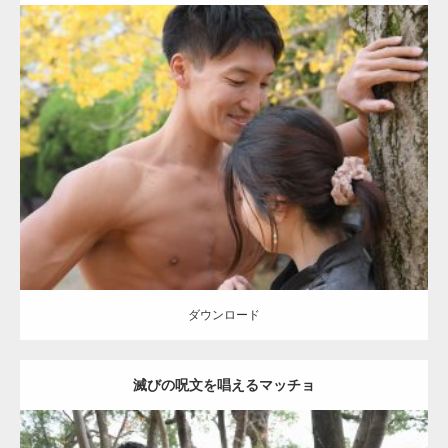
Update:
2021.07.8
Category:
公園のマッチョ
その他
AKIHITO(細マッチョ)
大胸筋
肩
腹
筋
ダウンロード
【YouTube】マッチョフリー素材メンバーが
ギネス世界記録…
ダウンロード
滅びの呪文を唱えるマッチョ
【TV】TBS番組「ひるおび」にてマッスルプ
ラスが紹介されま…