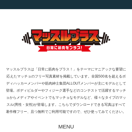
【TV】TBS番組「ひるおび」にてマッスルプ
ラスが紹介されま…
TOKYO FMラジオ番組「ONE MORNING」
で紹介さ…
マッスルプラスは「日常に筋肉をプラス！」をテーマにマニアックな要望に
応えたマッチョのフリー写真素材を掲載しています。全国500名を超えるボ
NHK「所さん！事件ですよ」に取材されまし
ディハッカーメンバーや筋肉紳士集団ALLOUTメンバーが主にモデルとして
た（6/8放送）
登場。ボディビルダーやフィジーク選手などのコンテストで活躍するマッチ
ョからメディアやイベントでもマッチョなモデルなど、様々なタイプのマッ
スル(男性・女性)が登場します。こちらでダウンロードできる写真はすべて
著作権フリー、且つ無料でご利用可能ですので、ぜひ使ってみてください。
映画「黄金泥棒」へマッスルプラスメンバー
が出演
MENU