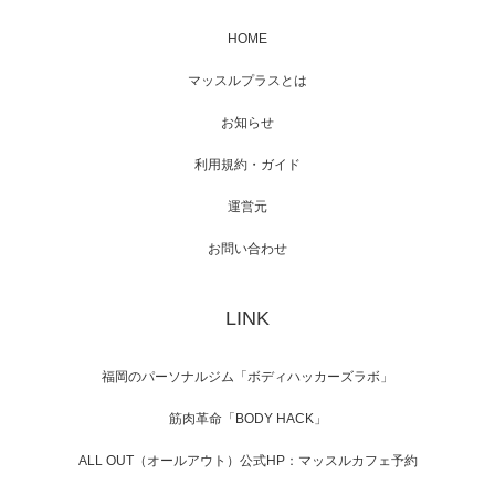
HOME
映画「メカバース」舞台挨拶へマッスルプラ
マッスルプラスとは
スメンバーが出演（3…
お知らせ
利用規約・ガイド
運営元
【TV】NHK BS「COOL JAPAN 」にてマッス
ルプ…
お問い合わせ
LINK
【WEB】「猫と焼き芋とマッチョ」の素材を
「ねとらぼ」さんに…
福岡のパーソナルジム「ボディハッカーズラボ」
筋肉革命「BODY HACK」
ALL OUT（オールアウト）公式HP：マッスルカフェ予約