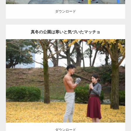
ダウンロード
真冬の公園は寒いと気づいたマッチョ
Update:
2021.07.8
Category:
公園のマッチョ
その他
AKIHITO(細マッチョ)
上腕三頭筋
肩
ダウンロード
ダウンロード