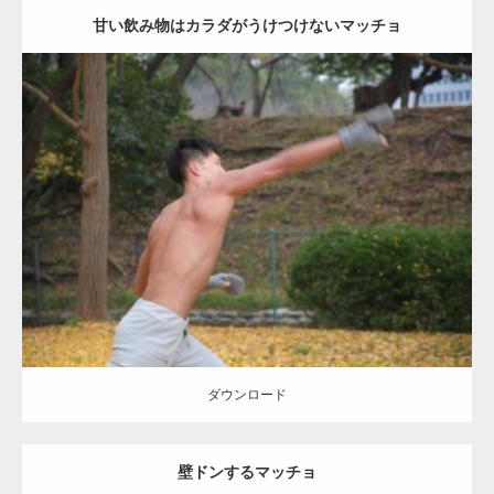
甘い飲み物はカラダがうけつけないマッチョ
Update:
2021.07.8
Category:
公園のマッチョ
その他
AKIHITO(細マッチョ)
背中
ダウンロード
ダウンロード
壁ドンするマッチョ