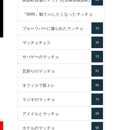
高原町役場のマッチョ(宮崎県高原町)
『RRR』観て○○したくなったマッチョ
ブルーリバーに撮られたマッチョ
10
16
マッチョチェス
26
サバゲーのマッチョ
73
瓦割りのマッチョ
51
オフィスで筋トレ
66
ラジオのマッチョ
70
アイドルとマッチョ
59
ホテルのマッチョ
68