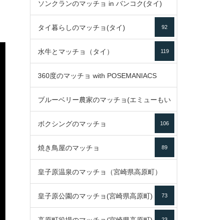
ソンクランのマッチョ in バンコク(タイ)
35
タイ暮らしのマッチョ(タイ)
92
85
水牛とマッチョ（タイ）
119
360度のマッチョ with POSEMANIACS
ブルーベリー農家のマッチョ(エミューもい
49
ボクシングのマッチョ
るよ)
106
72
焼き鳥屋のマッチョ
89
皇子原温泉のマッチョ（宮崎県高原町）
皇子原公園のマッチョ(宮崎県高原町)
73
133
23