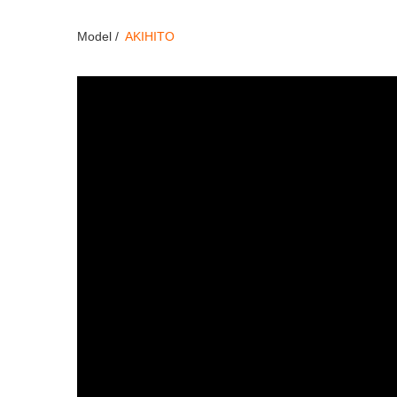
Model /
AKIHITO