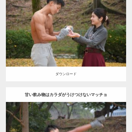
Update:
2021.07.8
Category:
公園のマッチョ
その他
AKIHITO(細マッチョ)
上腕三頭筋
肩
ダウンロード
ダウンロード
甘い飲み物はカラダがうけつけないマッチョ
Update:
2021.07.8