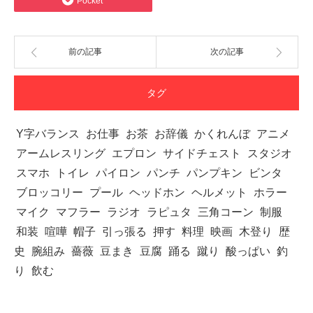
Pocket
前の記事
次の記事
タグ
Y字バランス
お仕事
お茶
お辞儀
かくれんぼ
アニメ
アームレスリング
エプロン
サイドチェスト
スタジオ
スマホ
トイレ
パイロン
パンチ
パンプキン
ビンタ
ブロッコリー
プール
ヘッドホン
ヘルメット
ホラー
マイク
マフラー
ラジオ
ラピュタ
三角コーン
制服
和装
喧嘩
帽子
引っ張る
押す
料理
映画
木登り
歴
史
腕組み
薔薇
豆まき
豆腐
踊る
蹴り
酸っぱい
釣
り
飲む