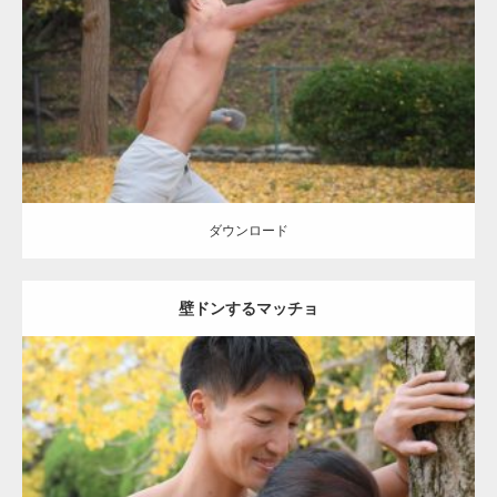
Category:
公園のマッチョ
その他
AKIHITO(細マッチョ)
背中
ダウンロード
ダウンロード
壁ドンするマッチョ
Update:
2021.07.8
Category:
公園のマッチョ
その他
AKIHITO(細マッチョ)
大胸筋
肩
腹
筋