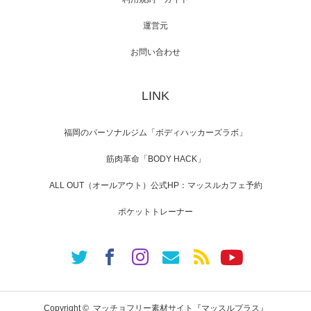
運営元
【TV】NHK BS「COOL JAPAN 」にてマッス
ルプ…
お問い合わせ
LINK
【WEB】「猫と焼き芋とマッチョ」の素材を
「ねとらぼ」さんに…
福岡のパーソナルジム「ボディハッカーズラボ」
筋肉革命「BODY HACK」
ALL OUT（オールアウト）公式HP：マッスルカフェ予約
ポケットトレーナー
Copyright ©
マッチョフリー素材サイト『マッスルプラス』