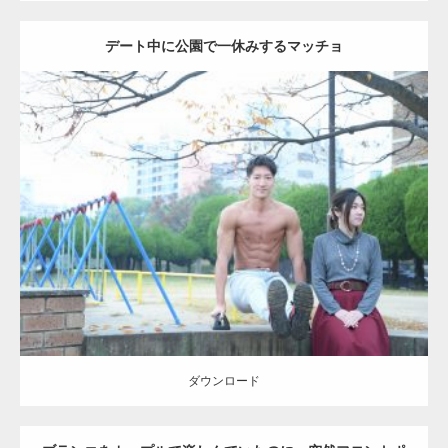
デート中に公園で一休みするマッチョ
Update:
2021.07.6
Category:
公園のマッチョ
その他
AKIHITO(細マッチョ)
腹筋
ダウンロード
ダウンロード