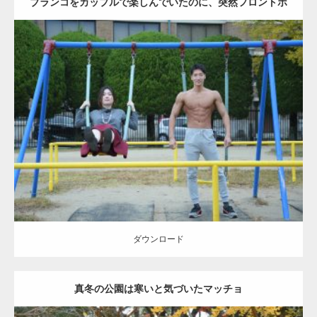
ブランコをカップルで楽しんでいたのに、突然フロントポ
ーズをするマッチョ
Update:
2021.07.6
Category:
公園のマッチョ
その他
AKIHITO(細マッチョ)
腹筋
大胸筋
ダウンロード
ダウンロード
真冬の公園は寒いと気づいたマッチョ