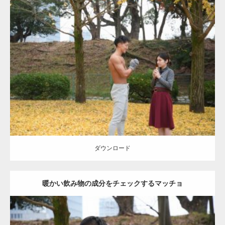
Update:
2021.07.8
Category:
公園のマッチョ
その他
AKIHITO(細マッチョ)
上腕三頭筋
肩
ダウンロード
ダウンロード
暖かい飲み物の成分をチェックするマッチョ