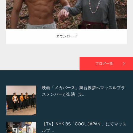
NHK「所さん！事件ですよ」に取材されまし
た（6/8放送）
ダウンロード
映画「黄金泥棒」へマッスルプラスメンバー
が出演
ブログ一覧
映画「メカバース」舞台挨拶へマッスルプラ
スメンバーが出演（3…
【TV】NHK BS「COOL JAPAN 」にてマッス
ルプ…