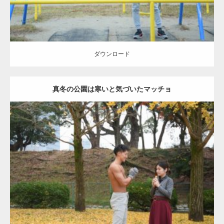
ダウンロード
真冬の公園は寒いと気づいたマッチョ
Update:
2021.07.8
Category:
公園のマッチョ
その他
AKIHITO(細マッチョ)
上腕三頭筋
肩
ダウンロード