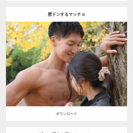
壁ドンするマッチョ
Update:
2021.07.8
Category:
公園のマッチョ
その他
AKIHITO(細マッチョ)
大胸筋
肩
腹
筋
ダウンロード
【YouTube】マッチョフリー素材メンバーが
ギネス世界記録…
ダウンロード