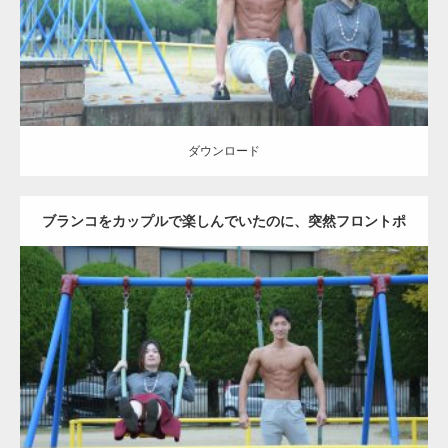
ダウンロード
ダウンロード
ブランコをカップルで楽しんでいたのに、突然フロントポ
ーズをするマッチョ
Update:
2021.07.6
Category:
公園のマッチョ
その他
AKIHITO(細マッチョ)
腹筋
大胸筋
ダウンロード