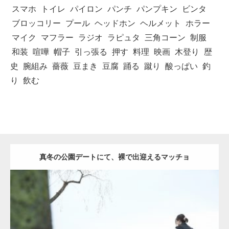
スマホ
トイレ
パイロン
パンチ
パンプキン
ビンタ
ブロッコリー
プール
ヘッドホン
ヘルメット
ホラー
マイク
マフラー
ラジオ
ラピュタ
三角コーン
制服
和装
喧嘩
帽子
引っ張る
押す
料理
映画
木登り
歴
史
腕組み
薔薇
豆まき
豆腐
踊る
蹴り
酸っぱい
釣
り
飲む
真冬の公園デートにて、裸で出迎えるマッチョ
Update:
2021.07.8