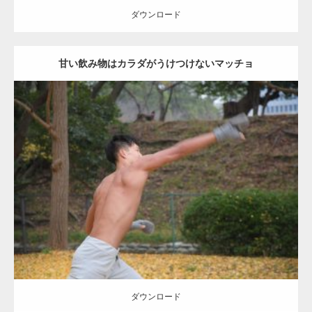
ダウンロード
甘い飲み物はカラダがうけつけないマッチョ
Update:
2021.07.8
Category:
公園のマッチョ
その他
AKIHITO(細マッチョ)
背中
ダウンロード
ダウンロード