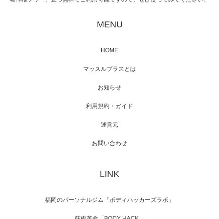
映画「黄金泥棒」へマッスルプラスメンバー
が出演
MENU
HOME
映画「メカバース」舞台挨拶へマッスルプラ
マッスルプラスとは
スメンバーが出演（3…
お知らせ
利用規約・ガイド
運営元
【TV】NHK BS「COOL JAPAN 」にてマッス
ルプ…
お問い合わせ
LINK
【WEB】「猫と焼き芋とマッチョ」の素材を
「ねとらぼ」さんに…
福岡のパーソナルジム「ボディハッカーズラボ」
筋肉革命「BODY HACK」