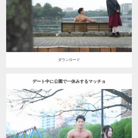
Category:
公園のマッチョ
その他
AKIHITO(細マッチョ)
背中
ダウンロード
ダウンロード
デート中に公園で一休みするマッチョ
Update:
2021.07.6
Category:
公園のマッチョ
その他
AKIHITO(細マッチョ)
腹筋