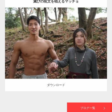
滅びの呪文を唱えるマッチョ
【TV】TBS番組「ひるおび」にてマッスルプ
ラスが紹介されま…
Update:
2021.07.8
TOKYO FMラジオ番組「ONE MORNING」
Category:
公園のマッチョ
その他
AKIHITO(細マッチョ)
大胸筋
腹筋
で紹介さ…
ダウンロード
NHK「所さん！事件ですよ」に取材されまし
た（6/8放送）
ダウンロード
映画「黄金泥棒」へマッスルプラスメンバー
が出演
ブログ一覧