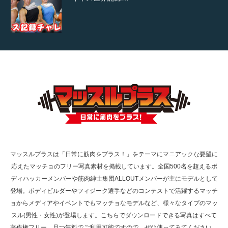
【TV】TBS番組「ひるおび」にてマッスルプ
ラスが紹介されま…
TOKYO FMラジオ番組「ONE MORNING」
で紹介さ…
マッスルプラスは「日常に筋肉をプラス！」をテーマにマニアックな要望に
応えたマッチョのフリー写真素材を掲載しています。全国500名を超えるボ
NHK「所さん！事件ですよ」に取材されまし
ディハッカーメンバーや筋肉紳士集団ALLOUTメンバーが主にモデルとして
た（6/8放送）
登場。ボディビルダーやフィジーク選手などのコンテストで活躍するマッチ
ョからメディアやイベントでもマッチョなモデルなど、様々なタイプのマッ
スル(男性・女性)が登場します。こちらでダウンロードできる写真はすべて
著作権フリー、且つ無料でご利用可能ですので、ぜひ使ってみてください。