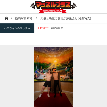
ホーム
筋肉写真素材
天使と悪魔に友情が芽生えた(縦型写真)
ハロウィンのマッチョ
UPDATE
2023.02.11