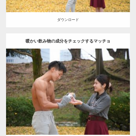
ダウンロード
暖かい飲み物の成分をチェックするマッチョ
Update:
2021.07.8
Category:
公園のマッチョ
その他
AKIHITO(細マッチョ)
上腕三頭筋
肩
ダウンロード