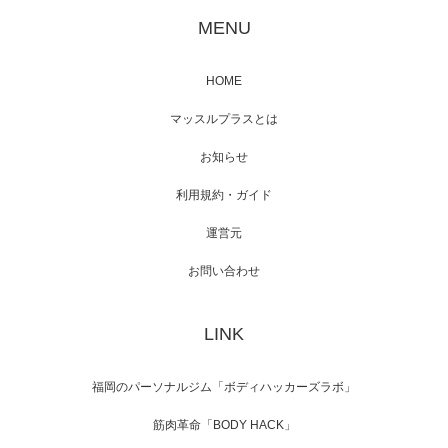
が出演
MENU
HOME
映画「メカバース」舞台挨拶へマッスルプラ
マッスルプラスとは
スメンバーが出演（3…
お知らせ
利用規約・ガイド
運営元
【TV】NHK BS「COOL JAPAN 」にてマッス
ルプ…
お問い合わせ
LINK
【WEB】「猫と焼き芋とマッチョ」の素材を
「ねとらぼ」さんに…
福岡のパーソナルジム「ボディハッカーズラボ」
筋肉革命「BODY HACK」