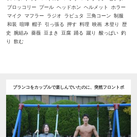
ブロッコリー
プール
ヘッドホン
ヘルメット
ホラー
マイク
マフラー
ラジオ
ラピュタ
三角コーン
制服
和装
喧嘩
帽子
引っ張る
押す
料理
映画
木登り
歴
史
腕組み
薔薇
豆まき
豆腐
踊る
蹴り
酸っぱい
釣
り
飲む
ブランコをカップルで楽しんでいたのに、突然フロントポ
ーズをするマッチョ
Update:
2021.07.6
Category:
公園のマッチョ
その他
AKIHITO(細マッチョ)
大胸筋
腹筋