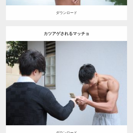
ダウンロード
カツアゲされるマッチョ
Update:
2021.07.1
Category:
公園のマッチョ
その他
AKIHITO(細マッチョ)
大胸筋
上腕
二頭筋
肩
ダウンロード
ダウンロード