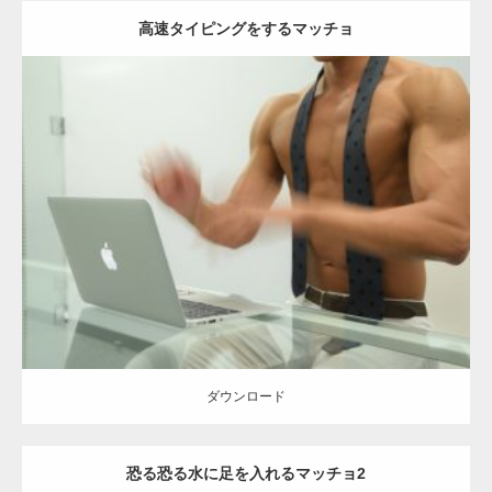
高速タイピングをするマッチョ
Update:
2021.07.10
Category:
オフィスのマッチョ
その他
AKIHITO(細マッチョ)
大胸筋
ダウンロード
【YouTube】マッチョフリー素材メンバーが
ギネス世界記録…
ダウンロード
恐る恐る水に足を入れるマッチョ2
【TV】TBS番組「ひるおび」にてマッスルプ