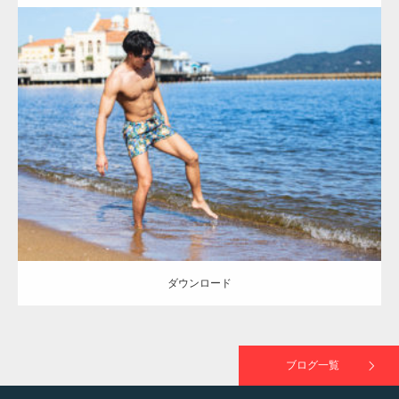
ラスが紹介されま…
Update:
2021.07.8
TOKYO FMラジオ番組「ONE MORNING」
Category:
海のマッチョ
オレンジの人
AKIHITO(細マッチョ)
大胸筋
で紹介さ…
脚
ダウンロード
NHK「所さん！事件ですよ」に取材されまし
た（6/8放送）
ダウンロード
映画「黄金泥棒」へマッスルプラスメンバー
が出演
ブログ一覧