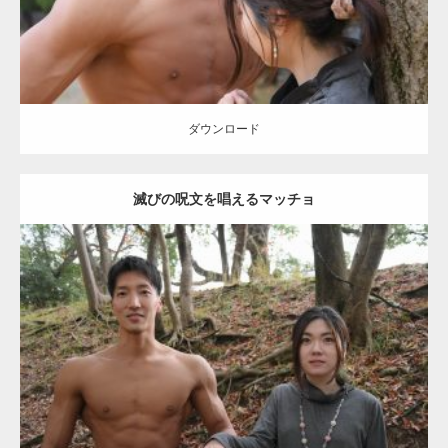
ダウンロード
滅びの呪文を唱えるマッチョ
Update:
2021.07.8
Category:
公園のマッチョ
その他
AKIHITO(細マッチョ)
大胸筋
腹筋
ダウンロード