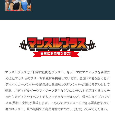
【TV】TBS番組「ひるおび」にてマッスルプ
ラスが紹介されま…
TOKYO FMラジオ番組「ONE MORNING」
で紹介さ…
マッスルプラスは「日常に筋肉をプラス！」をテーマにマニアックな要望に
応えたマッチョのフリー写真素材を掲載しています。全国500名を超えるボ
NHK「所さん！事件ですよ」に取材されまし
ディハッカーメンバーや筋肉紳士集団ALLOUTメンバーが主にモデルとして
た（6/8放送）
登場。ボディビルダーやフィジーク選手などのコンテストで活躍するマッチ
ョからメディアやイベントでもマッチョなモデルなど、様々なタイプのマッ
スル(男性・女性)が登場します。こちらでダウンロードできる写真はすべて
著作権フリー、且つ無料でご利用可能ですので、ぜひ使ってみてください。
映画「黄金泥棒」へマッスルプラスメンバー