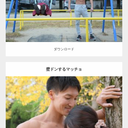
ダウンロード
ダウンロード
壁ドンするマッチョ
Update:
2021.07.8
Category:
公園のマッチョ
その他
AKIHITO(細マッチョ)
大胸筋
肩
腹
筋
ダウンロード