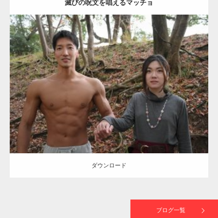
滅びの呪文を唱えるマッチョ
【TV】TBS番組「ひるおび」にてマッスルプ
ラスが紹介されま…
Update:
2021.07.8
TOKYO FMラジオ番組「ONE MORNING」
Category:
公園のマッチョ
その他
AKIHITO(細マッチョ)
大胸筋
腹筋
で紹介さ…
ダウンロード
NHK「所さん！事件ですよ」に取材されまし
た（6/8放送）
ダウンロード
映画「黄金泥棒」へマッスルプラスメンバー
が出演
ブログ一覧