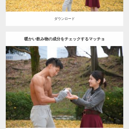
ダウンロード
暖かい飲み物の成分をチェックするマッチョ
Update:
2021.07.8
Category:
公園のマッチョ
その他
AKIHITO(細マッチョ)
上腕三頭筋
肩
ダウンロード