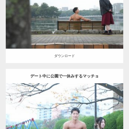
Category:
公園のマッチョ
その他
AKIHITO(細マッチョ)
背中
ダウンロード
ダウンロード
デート中に公園で一休みするマッチョ
Update:
2021.07.6
Category:
公園のマッチョ
その他
AKIHITO(細マッチョ)
腹筋