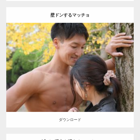
壁ドンするマッチョ
Update:
2021.07.8
Category:
公園のマッチョ
その他
AKIHITO(細マッチョ)
大胸筋
肩
腹
筋
ダウンロード
【YouTube】マッチョフリー素材メンバーが
ギネス世界記録…
ダウンロード