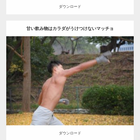
ダウンロード
甘い飲み物はカラダがうけつけないマッチョ
Update:
2021.07.8
Category:
公園のマッチョ
その他
AKIHITO(細マッチョ)
背中
ダウンロード
ダウンロード