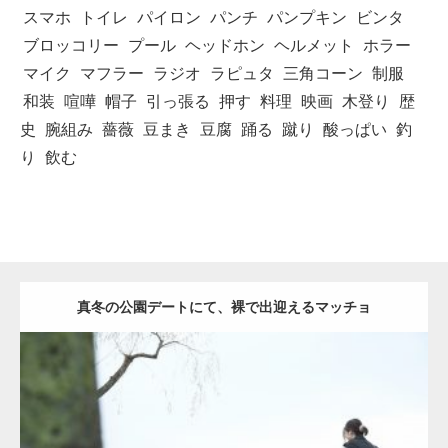
スマホ
トイレ
パイロン
パンチ
パンプキン
ビンタ
ブロッコリー
プール
ヘッドホン
ヘルメット
ホラー
マイク
マフラー
ラジオ
ラピュタ
三角コーン
制服
和装
喧嘩
帽子
引っ張る
押す
料理
映画
木登り
歴
史
腕組み
薔薇
豆まき
豆腐
踊る
蹴り
酸っぱい
釣
り
飲む
真冬の公園デートにて、裸で出迎えるマッチョ
Update:
2021.07.8