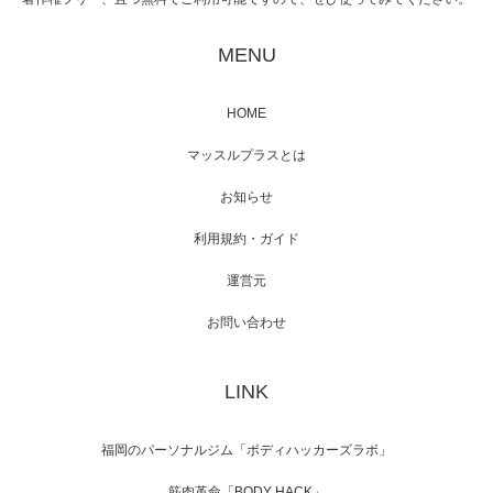
映画「黄金泥棒」へマッスルプラスメンバー
が出演
MENU
HOME
映画「メカバース」舞台挨拶へマッスルプラ
マッスルプラスとは
スメンバーが出演（3…
お知らせ
利用規約・ガイド
運営元
【TV】NHK BS「COOL JAPAN 」にてマッス
ルプ…
お問い合わせ
LINK
【WEB】「猫と焼き芋とマッチョ」の素材を
「ねとらぼ」さんに…
福岡のパーソナルジム「ボディハッカーズラボ」
筋肉革命「BODY HACK」