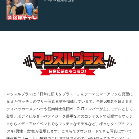
【TV】TBS番組「ひるおび」にてマッスルプ
ラスが紹介されま…
TOKYO FMラジオ番組「ONE MORNING」
で紹介さ…
マッスルプラスは「日常に筋肉をプラス！」をテーマにマニアックな要望に
応えたマッチョのフリー写真素材を掲載しています。全国500名を超えるボ
NHK「所さん！事件ですよ」に取材されまし
ディハッカーメンバーや筋肉紳士集団ALLOUTメンバーが主にモデルとして
た（6/8放送）
登場。ボディビルダーやフィジーク選手などのコンテストで活躍するマッチ
ョからメディアやイベントでもマッチョなモデルなど、様々なタイプのマッ
スル(男性・女性)が登場します。こちらでダウンロードできる写真はすべて
著作権フリー、且つ無料でご利用可能ですので、ぜひ使ってみてください。