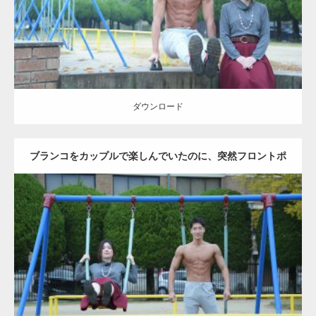
ダウンロード
ダウンロード
ブランコをカップルで楽しんでいたのに、突然フロントポ
ーズをするマッチョ
Update:
2021.07.6
Category:
公園のマッチョ
その他
AKIHITO(細マッチョ)
腹筋
大胸筋
ダウンロード