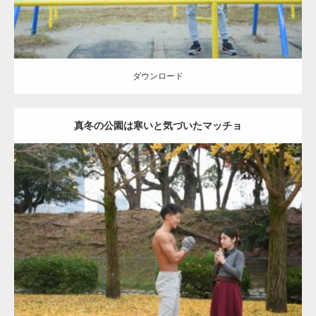
ダウンロード
真冬の公園は寒いと気づいたマッチョ
Update:
2021.07.8
Category:
公園のマッチョ
その他
AKIHITO(細マッチョ)
上腕三頭筋
肩
ダウンロード