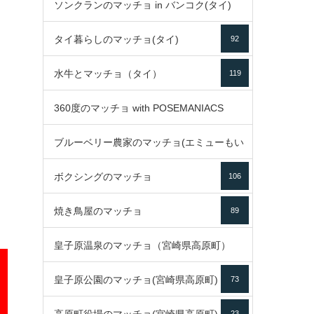
ソンクランのマッチョ in バンコク(タイ)
35
タイ暮らしのマッチョ(タイ)
92
85
水牛とマッチョ（タイ）
119
360度のマッチョ with POSEMANIACS
ブルーベリー農家のマッチョ(エミューもい
49
ボクシングのマッチョ
るよ)
106
72
焼き鳥屋のマッチョ
89
皇子原温泉のマッチョ（宮崎県高原町）
皇子原公園のマッチョ(宮崎県高原町)
73
133
23