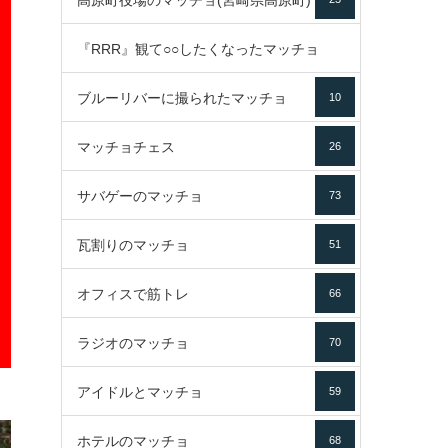
高原町役場のマッチョ(宮崎県高原町)
『RRR』観て○○したくなったマッチョ
ブルーリバーに撮られたマッチョ
10
16
マッチョチェス
26
サバゲーのマッチョ
73
瓦割りのマッチョ
51
オフィスで筋トレ
66
ラジオのマッチョ
70
アイドルとマッチョ
59
ホテルのマッチョ
68