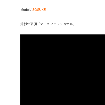
Model /
SOSUKE
撮影の裏側「マチョフェッショナル」↓