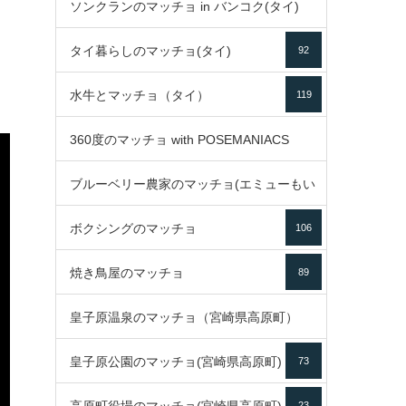
ソンクランのマッチョ in バンコク(タイ)
35
タイ暮らしのマッチョ(タイ)
92
85
水牛とマッチョ（タイ）
119
360度のマッチョ with POSEMANIACS
ブルーベリー農家のマッチョ(エミューもい
49
ボクシングのマッチョ
るよ)
106
72
焼き鳥屋のマッチョ
89
皇子原温泉のマッチョ（宮崎県高原町）
皇子原公園のマッチョ(宮崎県高原町)
73
133
23