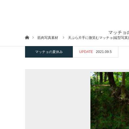
マッチョ
ホーム
筋肉写真素材
天ぷら片手に微笑むマッチョ(縦型写真)
マッチョの夏休み
UPDATE
2021.09.5