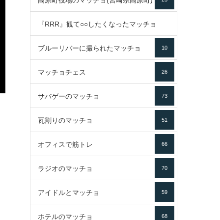
高原町役場のマッチョ(宮崎県高原町)
『RRR』観て○○したくなったマッチョ
ブルーリバーに撮られたマッチョ
10
16
マッチョチェス
26
サバゲーのマッチョ
73
瓦割りのマッチョ
51
オフィスで筋トレ
66
ラジオのマッチョ
70
アイドルとマッチョ
59
ホテルのマッチョ
68