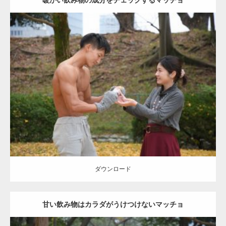
暖かい飲み物の成分をチェックするマッチョ
Update:
2021.07.8
Category:
公園のマッチョ
その他
AKIHITO(細マッチョ)
上腕三頭筋
肩
ダウンロード
ダウンロード
甘い飲み物はカラダがうけつけないマッチョ