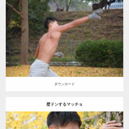
Update:
2021.07.8
Category:
公園のマッチョ
その他
AKIHITO(細マッチョ)
背中
ダウンロード
ダウンロード
壁ドンするマッチョ