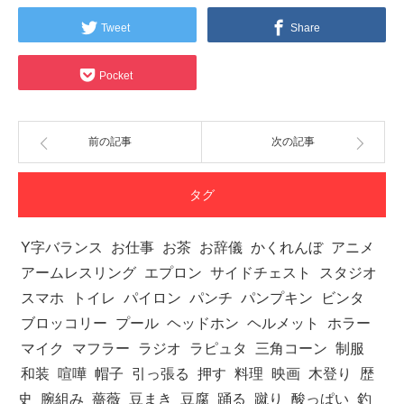
Tweet
Share
Pocket
前の記事
次の記事
タグ
Y字バランス
お仕事
お茶
お辞儀
かくれんぼ
アニメ
アームレスリング
エプロン
サイドチェスト
スタジオ
スマホ
トイレ
パイロン
パンチ
パンプキン
ビンタ
ブロッコリー
プール
ヘッドホン
ヘルメット
ホラー
マイク
マフラー
ラジオ
ラピュタ
三角コーン
制服
和装
喧嘩
帽子
引っ張る
押す
料理
映画
木登り
歴
史
腕組み
薔薇
豆まき
豆腐
踊る
蹴り
酸っぱい
釣