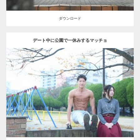
ダウンロード
デート中に公園で一休みするマッチョ
Update:
2021.07.6
Category:
公園のマッチョ
その他
AKIHITO(細マッチョ)
腹筋
ダウンロード