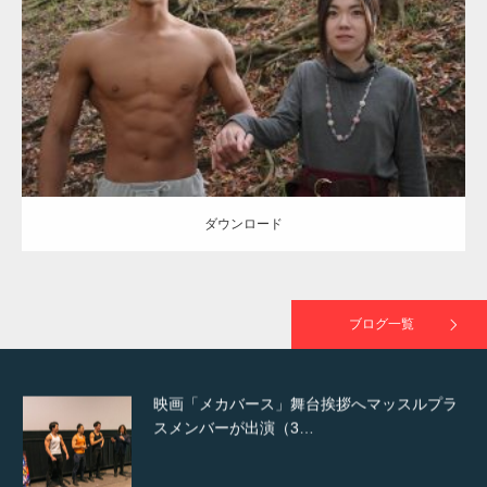
TOKYO FMラジオ番組「ONE MORNING」
Category:
公園のマッチョ
その他
AKIHITO(細マッチョ)
大胸筋
腹筋
で紹介さ…
ダウンロード
NHK「所さん！事件ですよ」に取材されまし
た（6/8放送）
ダウンロード
映画「黄金泥棒」へマッスルプラスメンバー
が出演
ブログ一覧
映画「メカバース」舞台挨拶へマッスルプラ
スメンバーが出演（3…