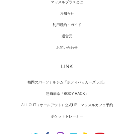
映画「メカバース」舞台挨拶へマッスルプラ
マッスルプラスとは
スメンバーが出演（3…
お知らせ
利用規約・ガイド
運営元
【TV】NHK BS「COOL JAPAN 」にてマッス
ルプ…
お問い合わせ
LINK
【WEB】「猫と焼き芋とマッチョ」の素材を
「ねとらぼ」さんに…
福岡のパーソナルジム「ボディハッカーズラボ」
筋肉革命「BODY HACK」
ALL OUT（オールアウト）公式HP：マッスルカフェ予約
ポケットトレーナー