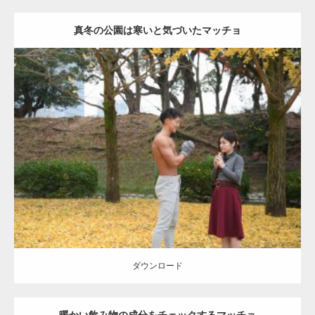
真冬の公園は寒いと気づいたマッチョ
Update:
2021.07.8
Category:
公園のマッチョ
その他
AKIHITO(細マッチョ)
上腕三頭筋
肩
ダウンロード
ダウンロード