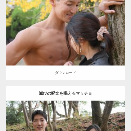
Update:
2021.07.8
Category:
公園のマッチョ
その他
AKIHITO(細マッチョ)
大胸筋
肩
腹
筋
ダウンロード
【YouTube】マッチョフリー素材メンバーが
ギネス世界記録…
ダウンロード
滅びの呪文を唱えるマッチョ
【TV】TBS番組「ひるおび」にてマッスルプ
ラスが紹介されま…
Update:
2021.07.8