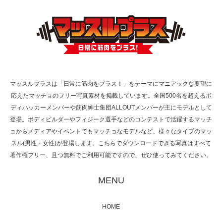
TOKYO FMラジオ番組「ONE MORNING」
で紹介さ…
マッスルプラスは「日常に筋肉をプラス！」をテーマにマニアックな要望に
応えたマッチョのフリー写真素材を掲載しています。全国500名を超えるボ
NHK「所さん！事件ですよ」に取材されまし
ディハッカーメンバーや筋肉紳士集団ALLOUTメンバーが主にモデルとして
た（6/8放送）
登場。ボディビルダーやフィジーク選手などのコンテストで活躍するマッチ
ョからメディアやイベントでもマッチョなモデルなど、様々なタイプのマッ
スル(男性・女性)が登場します。こちらでダウンロードできる写真はすべて
著作権フリー、且つ無料でご利用可能ですので、ぜひ使ってみてください。
映画「黄金泥棒」へマッスルプラスメンバー
が出演
MENU
HOME