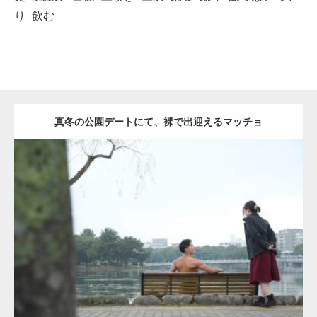
り
飲む
真冬の公園デートにて、裸で出迎えるマッチョ
Update:
2021.07.8
Category:
公園のマッチョ
その他
AKIHITO(細マッチョ)
背中
ダウンロード