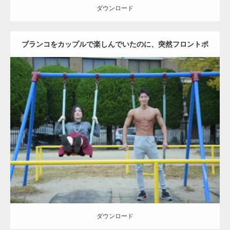
ダウンロード
ブランコをカップルで楽しんでいたのに、突然フロントポ
ーズをするマッチョ
Update:
2021.07.6
Category:
公園のマッチョ
その他
AKIHITO(細マッチョ)
腹筋
大胸筋
ダウンロード
ダウンロード