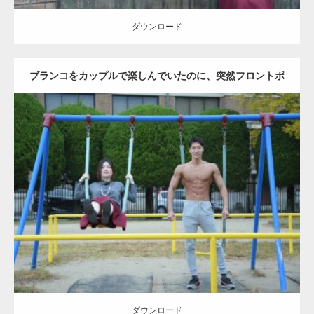
ダウンロード
ブランコをカップルで楽しんでいたのに、突然フロントポ
ーズをするマッチョ
Update:
2021.07.6
Category:
公園のマッチョ
その他
AKIHITO(細マッチョ)
腹筋
大胸筋
ダウンロード
ダウンロード