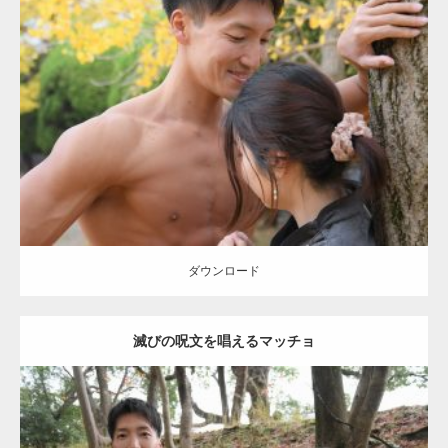
Update:
2021.07.8
Category:
公園のマッチョ
その他
AKIHITO(細マッチョ)
大胸筋
肩
腹
筋
ダウンロード
【YouTube】マッチョフリー素材メンバーが
ギネス世界記録…
ダウンロード
滅びの呪文を唱えるマッチョ
【TV】TBS番組「ひるおび」にてマッスルプ
ラスが紹介されま…