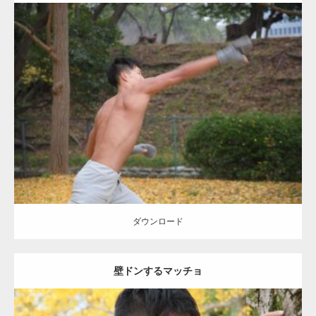
Update:
2021.07.8
Category:
公園のマッチョ
その他
AKIHITO(細マッチョ)
背中
ダウンロード
ダウンロード
壁ドンするマッチョ