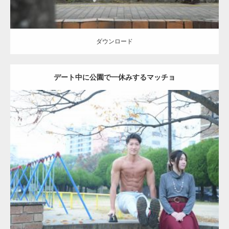
ダウンロード
デート中に公園で一休みするマッチョ
Update:
2021.07.6
Category:
公園のマッチョ
その他
AKIHITO(細マッチョ)
腹筋
ダウンロード