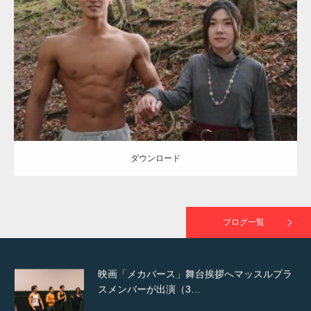
Update:
2021.07.8
TOKYO FMラジオ番組「ONE MORNING」
Category:
公園のマッチョ
その他
AKIHITO(細マッチョ)
大胸筋
腹筋
で紹介さ…
ダウンロード
NHK「所さん！事件ですよ」に取材されまし
た（6/8放送）
ダウンロード
映画「黄金泥棒」へマッスルプラスメンバー
が出演
ブログ一覧
映画「メカバース」舞台挨拶へマッスルプラ
スメンバーが出演（3…