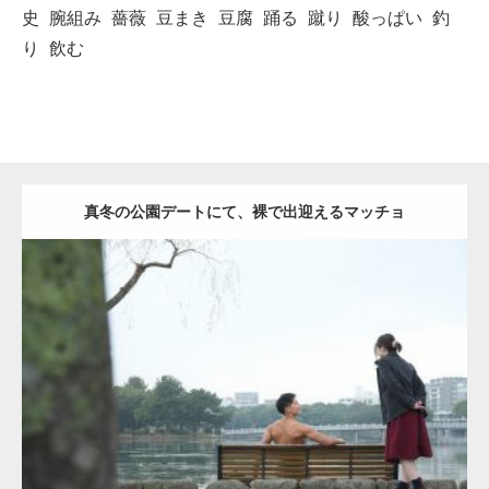
史
腕組み
薔薇
豆まき
豆腐
踊る
蹴り
酸っぱい
釣
り
飲む
真冬の公園デートにて、裸で出迎えるマッチョ
Update:
2021.07.8
Category:
公園のマッチョ
その他
AKIHITO(細マッチョ)
背中
ダウンロード