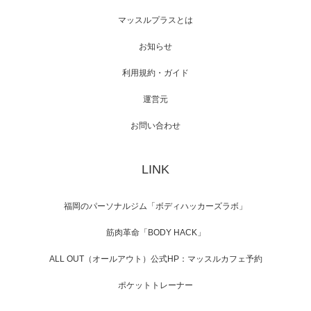
映画「メカバース」舞台挨拶へマッスルプラ
マッスルプラスとは
スメンバーが出演（3…
お知らせ
利用規約・ガイド
運営元
【TV】NHK BS「COOL JAPAN 」にてマッス
ルプ…
お問い合わせ
LINK
【WEB】「猫と焼き芋とマッチョ」の素材を
「ねとらぼ」さんに…
福岡のパーソナルジム「ボディハッカーズラボ」
筋肉革命「BODY HACK」
ALL OUT（オールアウト）公式HP：マッスルカフェ予約
ポケットトレーナー