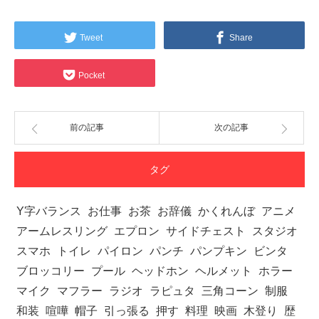
Tweet
Share
Pocket
前の記事
次の記事
タグ
Y字バランス
お仕事
お茶
お辞儀
かくれんぼ
アニメ
アームレスリング
エプロン
サイドチェスト
スタジオ
スマホ
トイレ
パイロン
パンチ
パンプキン
ビンタ
ブロッコリー
プール
ヘッドホン
ヘルメット
ホラー
マイク
マフラー
ラジオ
ラピュタ
三角コーン
制服
和装
喧嘩
帽子
引っ張る
押す
料理
映画
木登り
歴