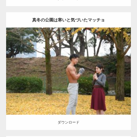
真冬の公園は寒いと気づいたマッチョ
Update:
2021.07.8
Category:
公園のマッチョ
その他
AKIHITO(細マッチョ)
上腕三頭筋
肩
ダウンロード
ダウンロード