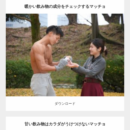
暖かい飲み物の成分をチェックするマッチョ
Update:
2021.07.8
Category:
公園のマッチョ
その他
AKIHITO(細マッチョ)
上腕三頭筋
肩
ダウンロード
ダウンロード
甘い飲み物はカラダがうけつけないマッチョ