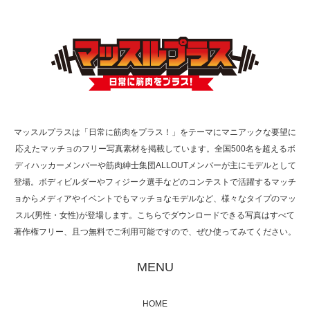
ラスが紹介されま…
TOKYO FMラジオ番組「ONE MORNING」
で紹介さ…
マッスルプラスは「日常に筋肉をプラス！」をテーマにマニアックな要望に
応えたマッチョのフリー写真素材を掲載しています。全国500名を超えるボ
NHK「所さん！事件ですよ」に取材されまし
ディハッカーメンバーや筋肉紳士集団ALLOUTメンバーが主にモデルとして
た（6/8放送）
登場。ボディビルダーやフィジーク選手などのコンテストで活躍するマッチ
ョからメディアやイベントでもマッチョなモデルなど、様々なタイプのマッ
スル(男性・女性)が登場します。こちらでダウンロードできる写真はすべて
著作権フリー、且つ無料でご利用可能ですので、ぜひ使ってみてください。
映画「黄金泥棒」へマッスルプラスメンバー
が出演
MENU
HOME