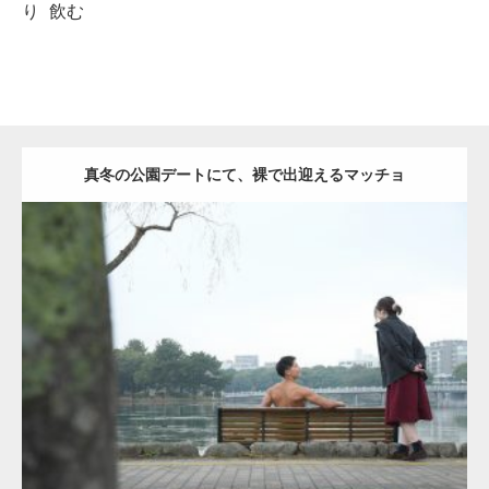
り
飲む
真冬の公園デートにて、裸で出迎えるマッチョ
Update:
2021.07.8
Category:
公園のマッチョ
その他
AKIHITO(細マッチョ)
背中
ダウンロード