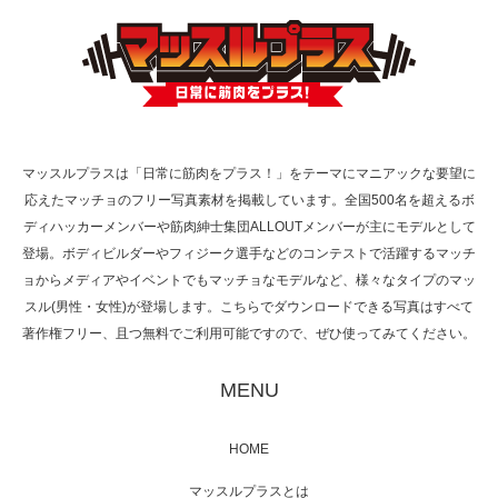
TOKYO FMラジオ番組「ONE MORNING」
で紹介さ…
マッスルプラスは「日常に筋肉をプラス！」をテーマにマニアックな要望に
応えたマッチョのフリー写真素材を掲載しています。全国500名を超えるボ
NHK「所さん！事件ですよ」に取材されまし
ディハッカーメンバーや筋肉紳士集団ALLOUTメンバーが主にモデルとして
た（6/8放送）
登場。ボディビルダーやフィジーク選手などのコンテストで活躍するマッチ
ョからメディアやイベントでもマッチョなモデルなど、様々なタイプのマッ
スル(男性・女性)が登場します。こちらでダウンロードできる写真はすべて
著作権フリー、且つ無料でご利用可能ですので、ぜひ使ってみてください。
映画「黄金泥棒」へマッスルプラスメンバー
が出演
MENU
HOME
映画「メカバース」舞台挨拶へマッスルプラ
マッスルプラスとは