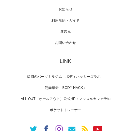
スメンバーが出演（3…
お知らせ
利用規約・ガイド
運営元
【TV】NHK BS「COOL JAPAN 」にてマッス
ルプ…
お問い合わせ
LINK
【WEB】「猫と焼き芋とマッチョ」の素材を
「ねとらぼ」さんに…
福岡のパーソナルジム「ボディハッカーズラボ」
筋肉革命「BODY HACK」
ALL OUT（オールアウト）公式HP：マッスルカフェ予約
ポケットトレーナー