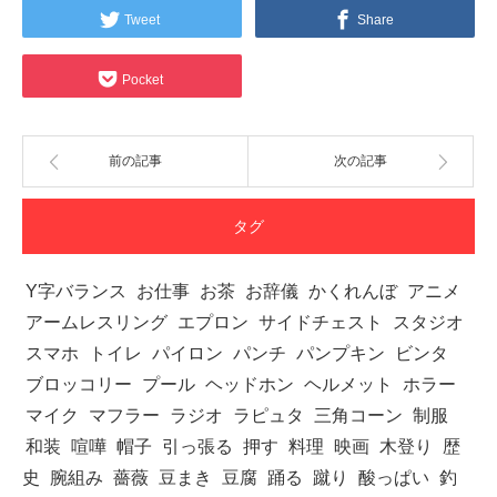
Tweet
Share
Pocket
前の記事
次の記事
タグ
Y字バランス
お仕事
お茶
お辞儀
かくれんぼ
アニメ
アームレスリング
エプロン
サイドチェスト
スタジオ
スマホ
トイレ
パイロン
パンチ
パンプキン
ビンタ
ブロッコリー
プール
ヘッドホン
ヘルメット
ホラー
マイク
マフラー
ラジオ
ラピュタ
三角コーン
制服
和装
喧嘩
帽子
引っ張る
押す
料理
映画
木登り
歴
史
腕組み
薔薇
豆まき
豆腐
踊る
蹴り
酸っぱい
釣