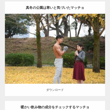
真冬の公園は寒いと気づいたマッチョ
Update:
2021.07.8
Category:
公園のマッチョ
その他
AKIHITO(細マッチョ)
上腕三頭筋
肩
ダウンロード
ダウンロード
暖かい飲み物の成分をチェックするマッチョ