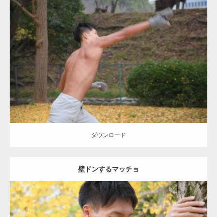
Update:
2021.07.8
Category:
公園のマッチョ
その他
AKIHITO(細マッチョ)
背中
ダウンロード
ダウンロード
壁ドンするマッチョ