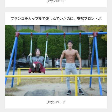
ダウンロード
ブランコをカップルで楽しんでいたのに、突然フロントポ
ーズをするマッチョ
Update:
2021.07.6
Category:
公園のマッチョ
その他
AKIHITO(細マッチョ)
腹筋
大胸筋
ダウンロード
ダウンロード