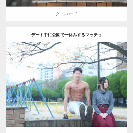
ダウンロード
デート中に公園で一休みするマッチョ
Update:
2021.07.6
Category:
公園のマッチョ
その他
AKIHITO(細マッチョ)
腹筋
ダウンロード