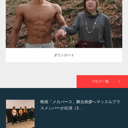
Category:
公園のマッチョ
その他
AKIHITO(細マッチョ)
大胸筋
腹筋
で紹介さ…
ダウンロード
NHK「所さん！事件ですよ」に取材されまし
た（6/8放送）
ダウンロード
映画「黄金泥棒」へマッスルプラスメンバー
が出演
ブログ一覧
映画「メカバース」舞台挨拶へマッスルプラ
スメンバーが出演（3…