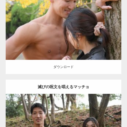
Update:
2021.07.8
Category:
公園のマッチョ
その他
AKIHITO(細マッチョ)
大胸筋
肩
腹
筋
ダウンロード
【YouTube】マッチョフリー素材メンバーが
ギネス世界記録…
ダウンロード
滅びの呪文を唱えるマッチョ
【TV】TBS番組「ひるおび」にてマッスルプ
ラスが紹介されま…
Update:
2021.07.8
TOKYO FMラジオ番組「ONE MORNING」