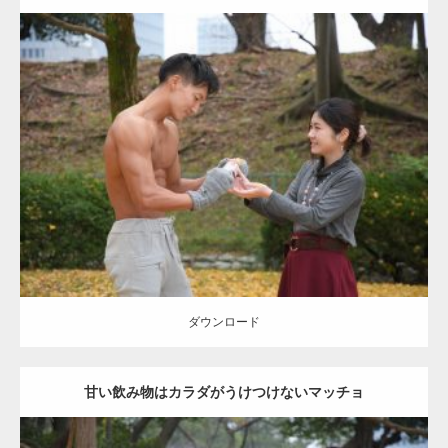
Update:
2021.07.8
Category:
公園のマッチョ
その他
AKIHITO(細マッチョ)
上腕三頭筋
肩
ダウンロード
ダウンロード
甘い飲み物はカラダがうけつけないマッチョ