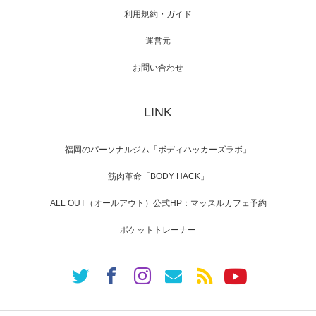
利用規約・ガイド
運営元
【TV】NHK BS「COOL JAPAN 」にてマッス
ルプ…
お問い合わせ
LINK
【WEB】「猫と焼き芋とマッチョ」の素材を
「ねとらぼ」さんに…
福岡のパーソナルジム「ボディハッカーズラボ」
筋肉革命「BODY HACK」
ALL OUT（オールアウト）公式HP：マッスルカフェ予約
ポケットトレーナー