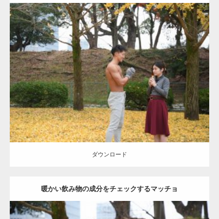
Update:
2021.07.8
Category:
公園のマッチョ
その他
AKIHITO(細マッチョ)
上腕三頭筋
肩
ダウンロード
ダウンロード
暖かい飲み物の成分をチェックするマッチョ