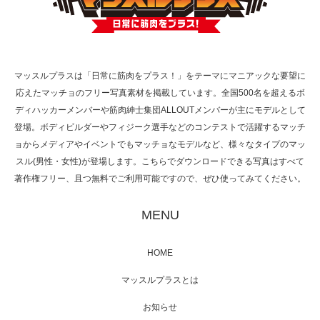
TOKYO FMラジオ番組「ONE MORNING」
で紹介さ…
マッスルプラスは「日常に筋肉をプラス！」をテーマにマニアックな要望に
応えたマッチョのフリー写真素材を掲載しています。全国500名を超えるボ
NHK「所さん！事件ですよ」に取材されまし
ディハッカーメンバーや筋肉紳士集団ALLOUTメンバーが主にモデルとして
た（6/8放送）
登場。ボディビルダーやフィジーク選手などのコンテストで活躍するマッチ
ョからメディアやイベントでもマッチョなモデルなど、様々なタイプのマッ
スル(男性・女性)が登場します。こちらでダウンロードできる写真はすべて
著作権フリー、且つ無料でご利用可能ですので、ぜひ使ってみてください。
映画「黄金泥棒」へマッスルプラスメンバー
が出演
MENU
HOME
映画「メカバース」舞台挨拶へマッスルプラ
マッスルプラスとは
スメンバーが出演（3…
お知らせ