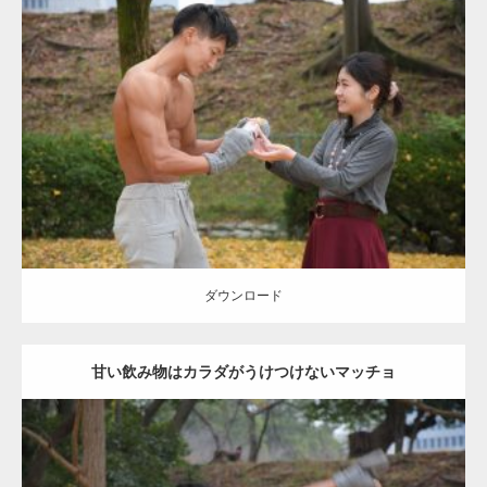
Update:
2021.07.8
Category:
公園のマッチョ
その他
AKIHITO(細マッチョ)
上腕三頭筋
肩
ダウンロード
ダウンロード
甘い飲み物はカラダがうけつけないマッチョ