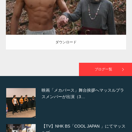
ダウンロード
NHK「所さん！事件ですよ」に取材されまし
た（6/8放送）
ダウンロード
映画「黄金泥棒」へマッスルプラスメンバー
が出演
ブログ一覧
映画「メカバース」舞台挨拶へマッスルプラ
スメンバーが出演（3…
【TV】NHK BS「COOL JAPAN 」にてマッス