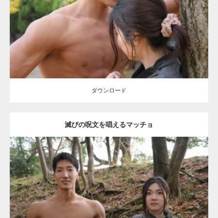
筋
ダウンロード
【YouTube】マッチョフリー素材メンバーが
ギネス世界記録…
ダウンロード
滅びの呪文を唱えるマッチョ
【TV】TBS番組「ひるおび」にてマッスルプ
ラスが紹介されま…
Update:
2021.07.8
TOKYO FMラジオ番組「ONE MORNING」
Category:
公園のマッチョ
その他
AKIHITO(細マッチョ)
大胸筋
腹筋
で紹介さ…