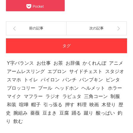
Pocket
前の記事
次の記事
タグ
Y字バランス
お仕事
お茶
お辞儀
かくれんぼ
アニメ
アームレスリング
エプロン
サイドチェスト
スタジオ
スマホ
トイレ
パイロン
パンチ
パンプキン
ビンタ
ブロッコリー
プール
ヘッドホン
ヘルメット
ホラー
マイク
マフラー
ラジオ
ラピュタ
三角コーン
制服
和装
喧嘩
帽子
引っ張る
押す
料理
映画
木登り
歴
史
腕組み
薔薇
豆まき
豆腐
踊る
蹴り
酸っぱい
釣
り
飲む