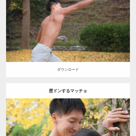
Update:
2021.07.8
Category:
公園のマッチョ
その他
AKIHITO(細マッチョ)
背中
ダウンロード
ダウンロード
壁ドンするマッチョ
Update:
2021.07.8
Category:
公園のマッチョ
その他
AKIHITO(細マッチョ)
大胸筋
肩
腹