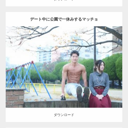
デート中に公園で一休みするマッチョ
Update:
2021.07.6
Category:
公園のマッチョ
その他
AKIHITO(細マッチョ)
腹筋
ダウンロード
ダウンロード