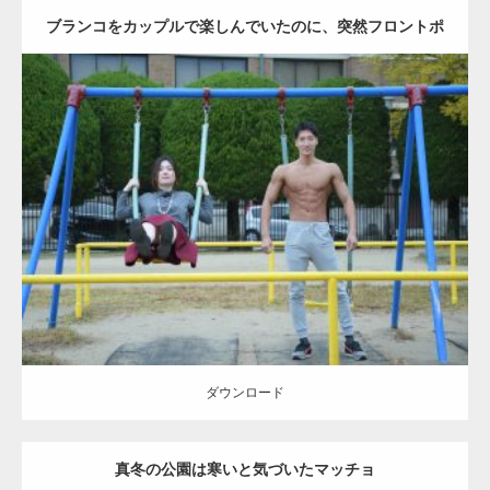
ブランコをカップルで楽しんでいたのに、突然フロントポ
ーズをするマッチョ
Update:
2021.07.6
Category:
公園のマッチョ
その他
AKIHITO(細マッチョ)
腹筋
大胸筋
ダウンロード
ダウンロード
真冬の公園は寒いと気づいたマッチョ