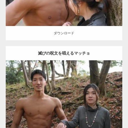
【YouTube】マッチョフリー素材メンバーが
ギネス世界記録…
ダウンロード
滅びの呪文を唱えるマッチョ
【TV】TBS番組「ひるおび」にてマッスルプ
ラスが紹介されま…
Update:
2021.07.8
TOKYO FMラジオ番組「ONE MORNING」
Category:
公園のマッチョ
その他
AKIHITO(細マッチョ)
大胸筋
腹筋
で紹介さ…
ダウンロード
NHK「所さん！事件ですよ」に取材されまし