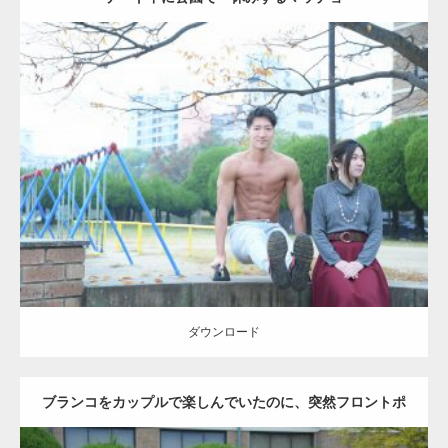
Update:
2021.07.6
Category:
公園のマッチョ
その他
AKIHITO(細マッチョ)
腹筋
ダウンロード
ダウンロード
ブランコをカップルで楽しんでいたのに、突然フロントポ