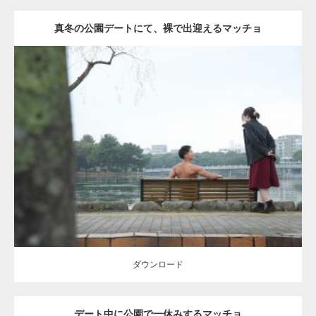
真冬の公園デートにて、裸で出迎えるマッチョ
Update:
2021.07.8
Category:
公園のマッチョ
その他
AKIHITO(細マッチョ)
背中
ダウンロード
ダウンロード
デート中に公園で一休みするマッチョ