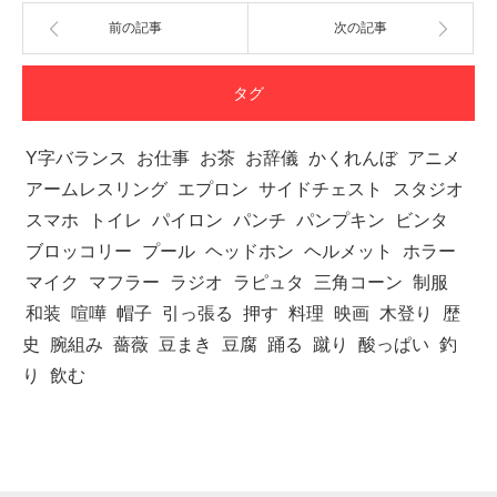
前の記事
次の記事
タグ
Y字バランス
お仕事
お茶
お辞儀
かくれんぼ
アニメ
アームレスリング
エプロン
サイドチェスト
スタジオ
スマホ
トイレ
パイロン
パンチ
パンプキン
ビンタ
ブロッコリー
プール
ヘッドホン
ヘルメット
ホラー
マイク
マフラー
ラジオ
ラピュタ
三角コーン
制服
和装
喧嘩
帽子
引っ張る
押す
料理
映画
木登り
歴
史
腕組み
薔薇
豆まき
豆腐
踊る
蹴り
酸っぱい
釣
り
飲む