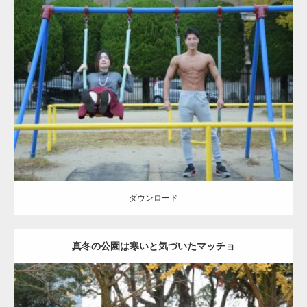
ーズをするマッチョ
Update:
2021.07.6
Category:
公園のマッチョ
その他
AKIHITO(細マッチョ)
腹筋
大胸筋
ダウンロード
ダウンロード
真冬の公園は寒いと気づいたマッチョ