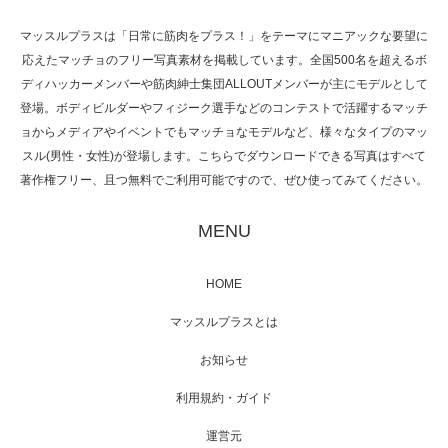
マッスルプラスは「日常に筋肉をプラス！」をテーマにマニアックな要望に
応えたマッチョのフリー写真素材を掲載しています。全国500名を超えるボ
NHK「所さん！事件ですよ」に取材されまし
ディハッカーメンバーや筋肉紳士集団ALLOUTメンバーが主にモデルとして
た（6/8放送）
登場。ボディビルダーやフィジーク選手などのコンテストで活躍するマッチ
ョからメディアやイベントでもマッチョなモデルなど、様々なタイプのマッ
スル(男性・女性)が登場します。こちらでダウンロードできる写真はすべて
著作権フリー、且つ無料でご利用可能ですので、ぜひ使ってみてください。
映画「黄金泥棒」へマッスルプラスメンバー
が出演
MENU
HOME
映画「メカバース」舞台挨拶へマッスルプラ
マッスルプラスとは
スメンバーが出演（3…
お知らせ
利用規約・ガイド
運営元
【TV】NHK BS「COOL JAPAN 」にてマッス