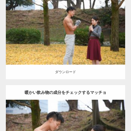
Update:
2021.07.8
Category:
公園のマッチョ
その他
AKIHITO(細マッチョ)
上腕三頭筋
肩
ダウンロード
ダウンロード
暖かい飲み物の成分をチェックするマッチョ
Update:
2021.07.8