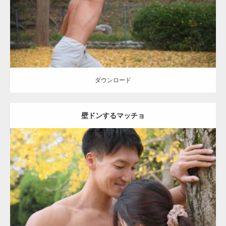
ダウンロード
ダウンロード
壁ドンするマッチョ
Update:
2021.07.8
Category:
公園のマッチョ
その他
AKIHITO(細マッチョ)
大胸筋
肩
腹
筋
ダウンロード