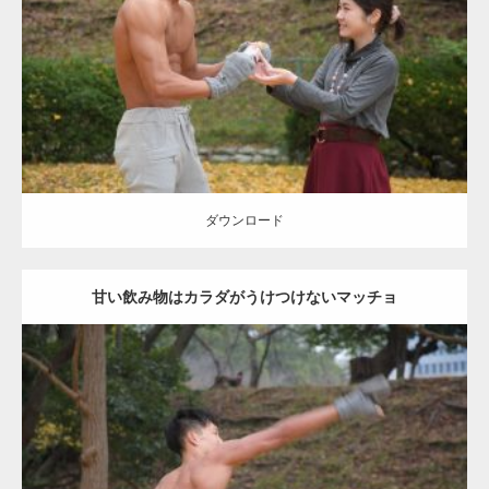
Category:
公園のマッチョ
その他
AKIHITO(細マッチョ)
上腕三頭筋
肩
ダウンロード
ダウンロード
甘い飲み物はカラダがうけつけないマッチョ
Update:
2021.07.8
Category:
公園のマッチョ
その他
AKIHITO(細マッチョ)
背中