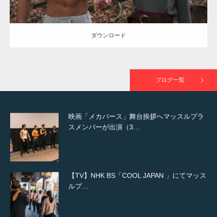
た（6/8放送）
ダウンロード
映画「黄金泥棒」へマッスルプラスメンバー
が出演
ブログ一覧
映画「メカバース」舞台挨拶へマッスルプラ
スメンバーが出演（3…
【TV】NHK BS「COOL JAPAN 」にてマッス
ルプ…