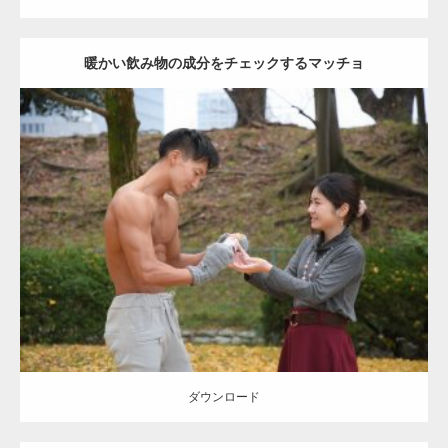
暖かい飲み物の成分をチェックするマッチョ
Update:
2021.07.8
Category:
公園のマッチョ
その他
AKIHITO(細マッチョ)
上腕三頭筋
肩
ダウンロード
ダウンロード