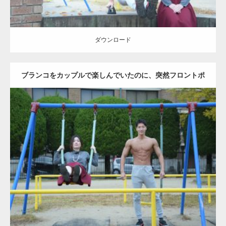
ダウンロード
ブランコをカップルで楽しんでいたのに、突然フロントポ
ーズをするマッチョ
Update:
2021.07.6
Category:
公園のマッチョ
その他
AKIHITO(細マッチョ)
腹筋
大胸筋
ダウンロード