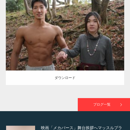
Update:
2021.07.8
TOKYO FMラジオ番組「ONE MORNING」
Category:
公園のマッチョ
その他
AKIHITO(細マッチョ)
大胸筋
腹筋
で紹介さ…
ダウンロード
NHK「所さん！事件ですよ」に取材されまし
た（6/8放送）
ダウンロード
映画「黄金泥棒」へマッスルプラスメンバー
が出演
ブログ一覧
映画「メカバース」舞台挨拶へマッスルプラ