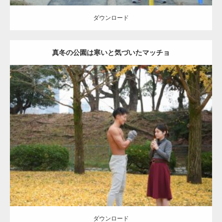
ダウンロード
真冬の公園は寒いと気づいたマッチョ
Update:
2021.07.8
Category:
公園のマッチョ
その他
AKIHITO(細マッチョ)
上腕三頭筋
肩
ダウンロード
ダウンロード