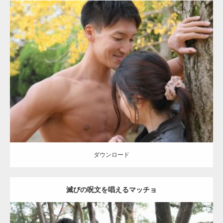
Update:
2021.07.8
Category:
公園のマッチョ
その他
AKIHITO(細マッチョ)
大胸筋
肩
腹
筋
ダウンロード
【YouTube】マッチョフリー素材メンバーが
ギネス世界記録…
ダウンロード
滅びの呪文を唱えるマッチョ
【TV】TBS番組「ひるおび」にてマッスルプ
ラスが紹介されま…