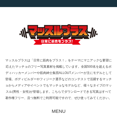
【TV】TBS番組「ひるおび」にてマッスルプ
ラスが紹介されま…
TOKYO FMラジオ番組「ONE MORNING」
で紹介さ…
マッスルプラスは「日常に筋肉をプラス！」をテーマにマニアックな要望に
応えたマッチョのフリー写真素材を掲載しています。全国500名を超えるボ
NHK「所さん！事件ですよ」に取材されまし
ディハッカーメンバーや筋肉紳士集団ALLOUTメンバーが主にモデルとして
た（6/8放送）
登場。ボディビルダーやフィジーク選手などのコンテストで活躍するマッチ
ョからメディアやイベントでもマッチョなモデルなど、様々なタイプのマッ
スル(男性・女性)が登場します。こちらでダウンロードできる写真はすべて
著作権フリー、且つ無料でご利用可能ですので、ぜひ使ってみてください。
映画「黄金泥棒」へマッスルプラスメンバー
が出演
MENU