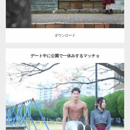
ダウンロード
デート中に公園で一休みするマッチョ
Update:
2021.07.6
Category:
公園のマッチョ
その他
AKIHITO(細マッチョ)
腹筋
ダウンロード