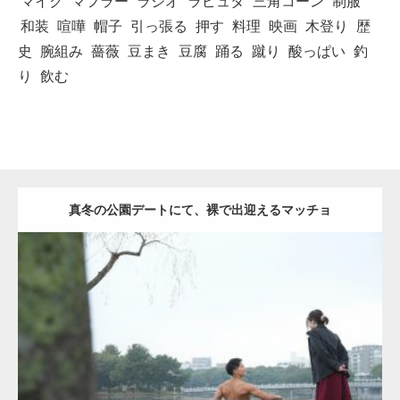
マイク
マフラー
ラジオ
ラピュタ
三角コーン
制服
和装
喧嘩
帽子
引っ張る
押す
料理
映画
木登り
歴
史
腕組み
薔薇
豆まき
豆腐
踊る
蹴り
酸っぱい
釣
り
飲む
真冬の公園デートにて、裸で出迎えるマッチョ
Update:
2021.07.8
Category:
公園のマッチョ
その他
AKIHITO(細マッチョ)
背中
ダウンロード