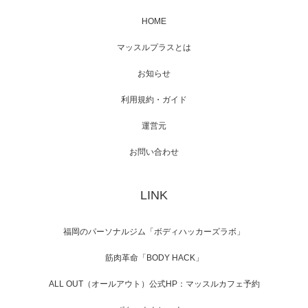
HOME
映画「メカバース」舞台挨拶へマッスルプラ
マッスルプラスとは
スメンバーが出演（3…
お知らせ
利用規約・ガイド
運営元
【TV】NHK BS「COOL JAPAN 」にてマッス
ルプ…
お問い合わせ
LINK
【WEB】「猫と焼き芋とマッチョ」の素材を
「ねとらぼ」さんに…
福岡のパーソナルジム「ボディハッカーズラボ」
筋肉革命「BODY HACK」
ALL OUT（オールアウト）公式HP：マッスルカフェ予約