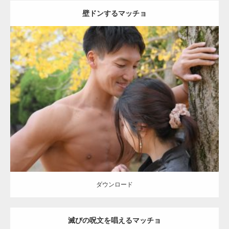
壁ドンするマッチョ
Update:
2021.07.8
Category:
公園のマッチョ
その他
AKIHITO(細マッチョ)
大胸筋
肩
腹
筋
ダウンロード
【YouTube】マッチョフリー素材メンバーが
ギネス世界記録…
ダウンロード
滅びの呪文を唱えるマッチョ
【TV】TBS番組「ひるおび」にてマッスルプ