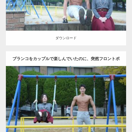
ダウンロード
ブランコをカップルで楽しんでいたのに、突然フロントポ
ーズをするマッチョ
Update:
2021.07.6
Category:
公園のマッチョ
その他
AKIHITO(細マッチョ)
腹筋
大胸筋
ダウンロード