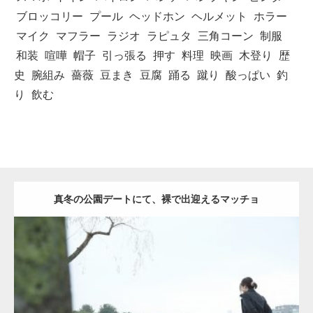
ブロッコリー
プール
ヘッドホン
ヘルメット
ホラー
マイク
マフラー
ラジオ
ラピュタ
三角コーン
制服
和装
喧嘩
帽子
引っ張る
押す
料理
映画
木登り
歴
史
腕組み
薔薇
豆まき
豆腐
踊る
蹴り
酸っぱい
釣
り
飲む
真冬の公園デートにて、裸で出迎えるマッチョ
Update:
2021.07.8
Category:
公園のマッチョ
その他
AKIHITO(細マッチョ)
背中