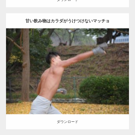
甘い飲み物はカラダがうけつけないマッチョ
Update:
2021.07.8
Category:
公園のマッチョ
その他
AKIHITO(細マッチョ)
背中
ダウンロード
ダウンロード