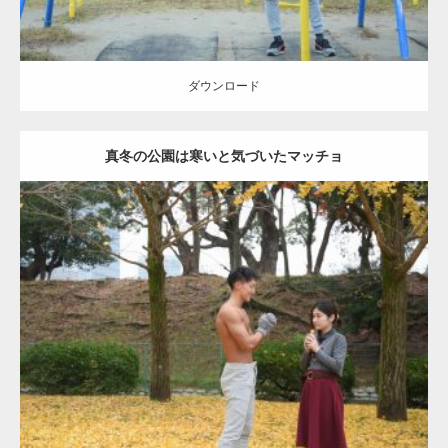
ダウンロード
真冬の公園は寒いと気づいたマッチョ
Update:
2021.07.8
Category:
公園のマッチョ
その他
AKIHITO(細マッチョ)
上腕三頭筋
肩
ダウンロード