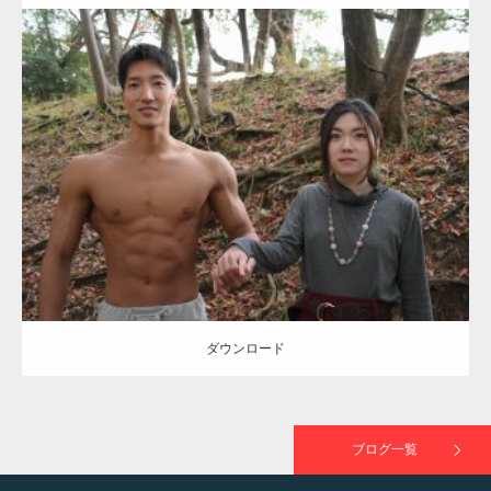
ラスが紹介されま…
Update:
2021.07.8
TOKYO FMラジオ番組「ONE MORNING」
Category:
公園のマッチョ
その他
AKIHITO(細マッチョ)
大胸筋
腹筋
で紹介さ…
ダウンロード
NHK「所さん！事件ですよ」に取材されまし
た（6/8放送）
ダウンロード
映画「黄金泥棒」へマッスルプラスメンバー
が出演
ブログ一覧