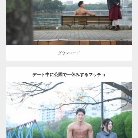
ダウンロード
ダウンロード
デート中に公園で一休みするマッチョ
Update:
2021.07.6
Category:
公園のマッチョ
その他
AKIHITO(細マッチョ)
腹筋
ダウンロード