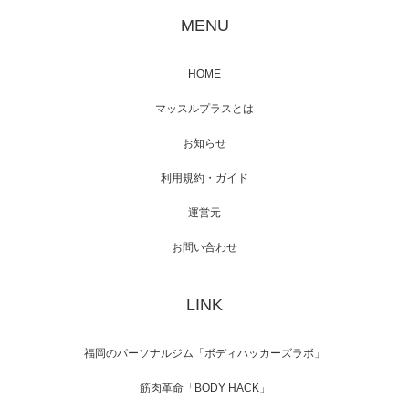
が出演
MENU
HOME
映画「メカバース」舞台挨拶へマッスルプラ
マッスルプラスとは
スメンバーが出演（3…
お知らせ
利用規約・ガイド
運営元
【TV】NHK BS「COOL JAPAN 」にてマッス
ルプ…
お問い合わせ
LINK
【WEB】「猫と焼き芋とマッチョ」の素材を
「ねとらぼ」さんに…
福岡のパーソナルジム「ボディハッカーズラボ」
筋肉革命「BODY HACK」