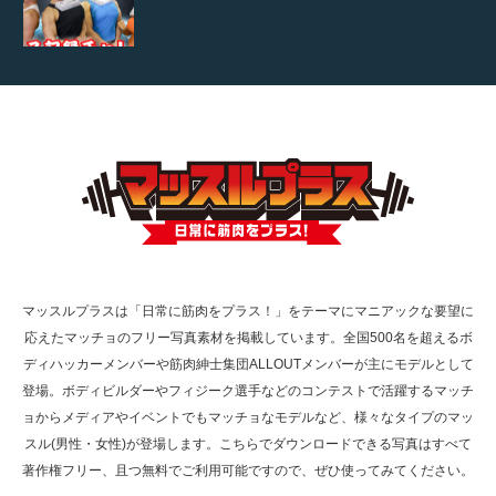
【TV】TBS番組「ひるおび」にてマッスルプ
ラスが紹介されま…
TOKYO FMラジオ番組「ONE MORNING」
で紹介さ…
マッスルプラスは「日常に筋肉をプラス！」をテーマにマニアックな要望に
応えたマッチョのフリー写真素材を掲載しています。全国500名を超えるボ
NHK「所さん！事件ですよ」に取材されまし
ディハッカーメンバーや筋肉紳士集団ALLOUTメンバーが主にモデルとして
た（6/8放送）
登場。ボディビルダーやフィジーク選手などのコンテストで活躍するマッチ
ョからメディアやイベントでもマッチョなモデルなど、様々なタイプのマッ
スル(男性・女性)が登場します。こちらでダウンロードできる写真はすべて
著作権フリー、且つ無料でご利用可能ですので、ぜひ使ってみてください。
映画「黄金泥棒」へマッスルプラスメンバー