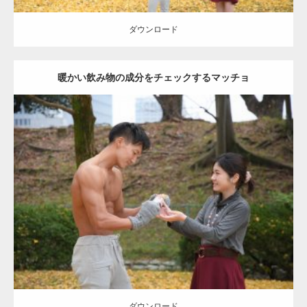
ダウンロード
暖かい飲み物の成分をチェックするマッチョ
Update:
2021.07.8
Category:
公園のマッチョ
その他
AKIHITO(細マッチョ)
上腕三頭筋
肩
ダウンロード
ダウンロード