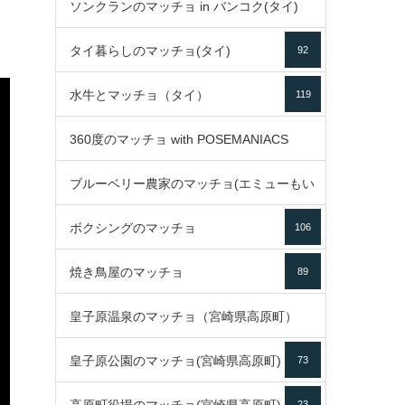
ソンクランのマッチョ in バンコク(タイ)
35
タイ暮らしのマッチョ(タイ)
92
85
水牛とマッチョ（タイ）
119
360度のマッチョ with POSEMANIACS
ブルーベリー農家のマッチョ(エミューもい
49
ボクシングのマッチョ
るよ)
106
72
焼き鳥屋のマッチョ
89
皇子原温泉のマッチョ（宮崎県高原町）
皇子原公園のマッチョ(宮崎県高原町)
73
133
23