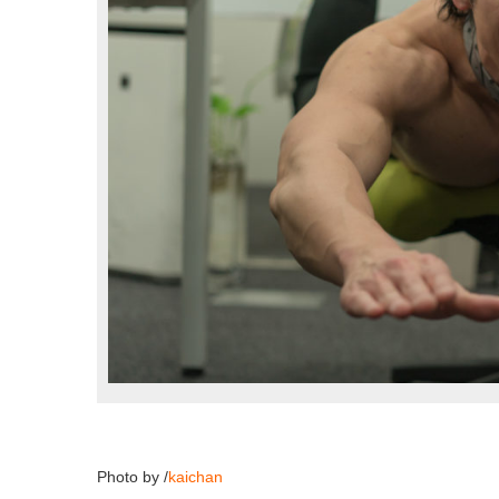
Photo by /
kaichan