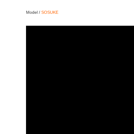
Model /
SOSUKE