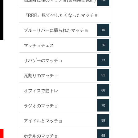
高原町役場のマッチョ(宮崎県高原町)
『RRR』観て○○したくなったマッチョ
ブルーリバーに撮られたマッチョ
10
16
マッチョチェス
26
サバゲーのマッチョ
73
瓦割りのマッチョ
51
オフィスで筋トレ
66
ラジオのマッチョ
70
アイドルとマッチョ
59
ホテルのマッチョ
68