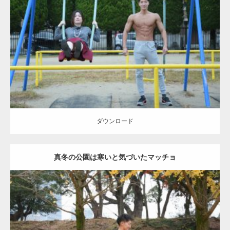
Update:
2021.07.6
Category:
公園のマッチョ
その他
AKIHITO(細マッチョ)
腹筋
大胸筋
ダウンロード
ダウンロード
真冬の公園は寒いと気づいたマッチョ
Update:
2021.07.8