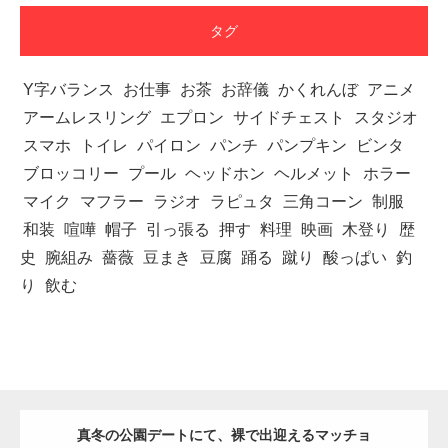
タグ
Y字バランス
お仕事
お茶
お辞儀
かくれんぼ
アニメ
アームレスリング
エプロン
サイドチェスト
スタジオ
スマホ
トイレ
パイロン
パンチ
パンプキン
ビンタ
ブロッコリー
プール
ヘッドホン
ヘルメット
ホラー
マイク
マフラー
ラジオ
ラピュタ
三角コーン
制服
和装
喧嘩
帽子
引っ張る
押す
料理
映画
木登り
歴
史
腕組み
薔薇
豆まき
豆腐
踊る
蹴り
酸っぱい
釣
り
飲む
真冬の公園デートにて、裸で出迎えるマッチョ