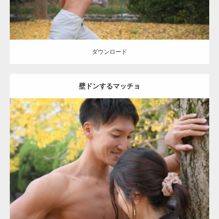
ダウンロード
壁ドンするマッチョ
Update:
2021.07.8
Category:
公園のマッチョ
その他
AKIHITO(細マッチョ)
大胸筋
肩
腹
筋
ダウンロード