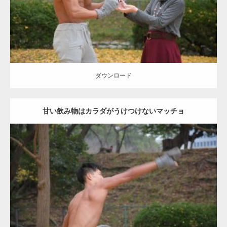
ダウンロード
ダウンロード
甘い飲み物はカラダがうけつけないマッチョ
Update:
2021.07.8
Category:
公園のマッチョ
その他
AKIHITO(細マッチョ)
背中
ダウンロード