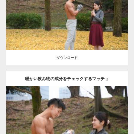
Category:
公園のマッチョ
その他
AKIHITO(細マッチョ)
上腕三頭筋
肩
ダウンロード
ダウンロード
暖かい飲み物の成分をチェックするマッチョ
Update:
2021.07.8
Category:
公園のマッチョ
その他
AKIHITO(細マッチョ)
上腕三頭筋
肩