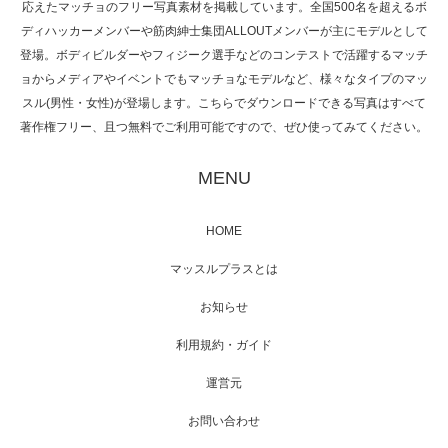
応えたマッチョのフリー写真素材を掲載しています。全国500名を超えるボ
NHK「所さん！事件ですよ」に取材されまし
ディハッカーメンバーや筋肉紳士集団ALLOUTメンバーが主にモデルとして
た（6/8放送）
登場。ボディビルダーやフィジーク選手などのコンテストで活躍するマッチ
ョからメディアやイベントでもマッチョなモデルなど、様々なタイプのマッ
スル(男性・女性)が登場します。こちらでダウンロードできる写真はすべて
著作権フリー、且つ無料でご利用可能ですので、ぜひ使ってみてください。
映画「黄金泥棒」へマッスルプラスメンバー
が出演
MENU
HOME
映画「メカバース」舞台挨拶へマッスルプラ
マッスルプラスとは
スメンバーが出演（3…
お知らせ
利用規約・ガイド
運営元
【TV】NHK BS「COOL JAPAN 」にてマッス
ルプ…
お問い合わせ