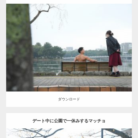
Update:
2021.07.8
Category:
公園のマッチョ
その他
AKIHITO(細マッチョ)
背中
ダウンロード
ダウンロード
デート中に公園で一休みするマッチョ