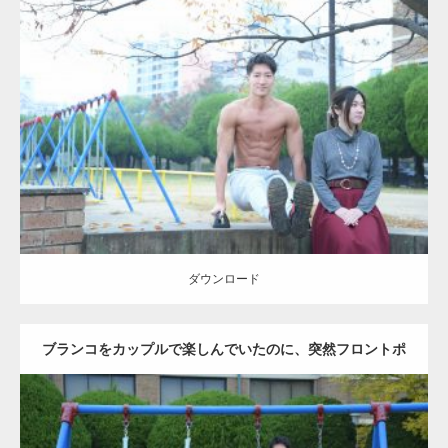
Update:
2021.07.6
Category:
公園のマッチョ
その他
AKIHITO(細マッチョ)
腹筋
ダウンロード
ダウンロード
ブランコをカップルで楽しんでいたのに、突然フロントポ
ーズをするマッチョ