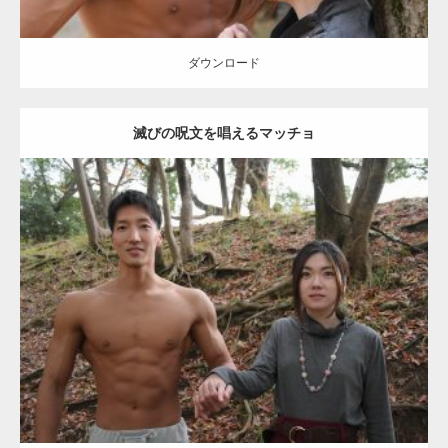
【YouTube】マッチョフリー素材メンバーが
ギネス世界記録…
ダウンロード
滅びの呪文を唱えるマッチョ
【TV】TBS番組「ひるおび」にてマッスルプ
ラスが紹介されま…
Update:
2021.07.8
TOKYO FMラジオ番組「ONE MORNING」
Category:
公園のマッチョ
その他
AKIHITO(細マッチョ)
大胸筋
腹筋
で紹介さ…
ダウンロード
NHK「所さん！事件ですよ」に取材されまし
た（6/8放送）