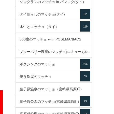
ソンクランのマッチョ in バンコク(タイ)
35
タイ暮らしのマッチョ(タイ)
92
85
水牛とマッチョ（タイ）
119
360度のマッチョ with POSEMANIACS
ブルーベリー農家のマッチョ(エミューもい
49
ボクシングのマッチョ
るよ)
106
72
焼き鳥屋のマッチョ
89
皇子原温泉のマッチョ（宮崎県高原町）
皇子原公園のマッチョ(宮崎県高原町)
73
133
23