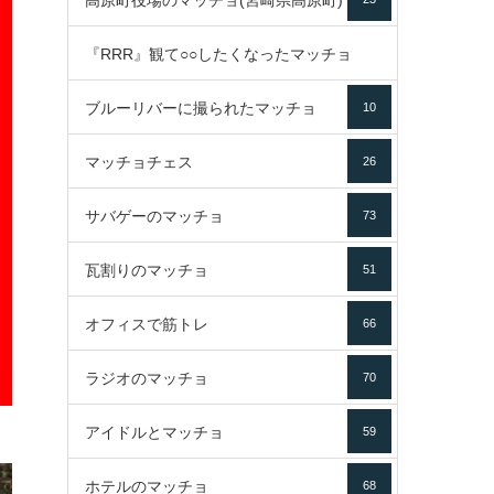
高原町役場のマッチョ(宮崎県高原町)
『RRR』観て○○したくなったマッチョ
ブルーリバーに撮られたマッチョ
10
16
マッチョチェス
26
サバゲーのマッチョ
73
瓦割りのマッチョ
51
オフィスで筋トレ
66
ラジオのマッチョ
70
アイドルとマッチョ
59
ホテルのマッチョ
68