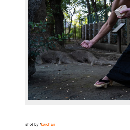
shot by /
kaichan