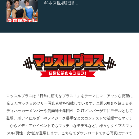
ギネス世界記録…
【TV】TBS番組「ひるおび」にてマッスルプ
ラスが紹介されま…
TOKYO FMラジオ番組「ONE MORNING」
で紹介さ…
マッスルプラスは「日常に筋肉をプラス！」をテーマにマニアックな要望に
応えたマッチョのフリー写真素材を掲載しています。全国500名を超えるボ
NHK「所さん！事件ですよ」に取材されまし
ディハッカーメンバーや筋肉紳士集団ALLOUTメンバーが主にモデルとして
た（6/8放送）
登場。ボディビルダーやフィジーク選手などのコンテストで活躍するマッチ
ョからメディアやイベントでもマッチョなモデルなど、様々なタイプのマッ
スル(男性・女性)が登場します。こちらでダウンロードできる写真はすべて