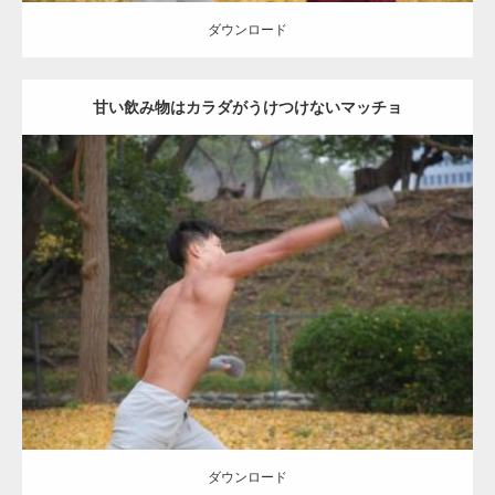
ダウンロード
甘い飲み物はカラダがうけつけないマッチョ
Update:
2021.07.8
Category:
公園のマッチョ
その他
AKIHITO(細マッチョ)
背中
ダウンロード
ダウンロード