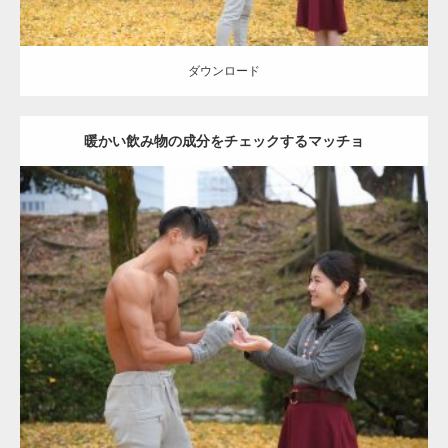
ダウンロード
暖かい飲み物の成分をチェックするマッチョ
Update:
2021.07.8
Category:
公園のマッチョ
その他
AKIHITO(細マッチョ)
上腕三頭筋
肩
ダウンロード