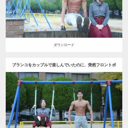
ダウンロード
ダウンロード
ブランコをカップルで楽しんでいたのに、突然フロントポ
ーズをするマッチョ
Update:
2021.07.6
Category:
公園のマッチョ
その他
AKIHITO(細マッチョ)
腹筋
大胸筋
ダウンロード