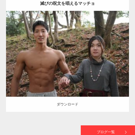
滅びの呪文を唱えるマッチョ
【TV】TBS番組「ひるおび」にてマッスルプ
ラスが紹介されま…
Update:
2021.07.8
TOKYO FMラジオ番組「ONE MORNING」
Category:
公園のマッチョ
その他
AKIHITO(細マッチョ)
大胸筋
腹筋
で紹介さ…
ダウンロード
NHK「所さん！事件ですよ」に取材されまし
た（6/8放送）
ダウンロード
映画「黄金泥棒」へマッスルプラスメンバー
が出演
ブログ一覧