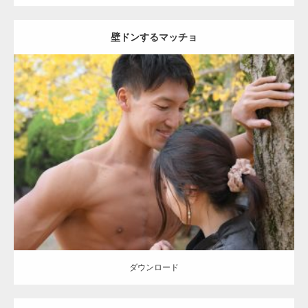
壁ドンするマッチョ
Update:
2021.07.8
Category:
公園のマッチョ
その他
AKIHITO(細マッチョ)
大胸筋
肩
腹
筋
ダウンロード
【YouTube】マッチョフリー素材メンバーが
ギネス世界記録…
ダウンロード