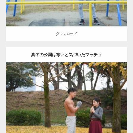
ダウンロード
真冬の公園は寒いと気づいたマッチョ
Update:
2021.07.8
Category:
公園のマッチョ
その他
AKIHITO(細マッチョ)
上腕三頭筋
肩
ダウンロード