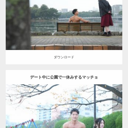
Category:
公園のマッチョ
その他
AKIHITO(細マッチョ)
背中
ダウンロード
ダウンロード
デート中に公園で一休みするマッチョ
Update:
2021.07.6
Category:
公園のマッチョ
その他
AKIHITO(細マッチョ)
腹筋