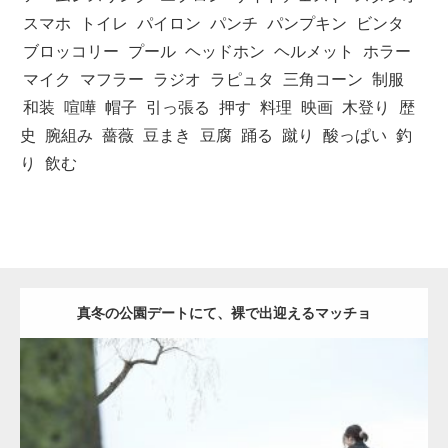
スマホ
トイレ
パイロン
パンチ
パンプキン
ビンタ
ブロッコリー
プール
ヘッドホン
ヘルメット
ホラー
マイク
マフラー
ラジオ
ラピュタ
三角コーン
制服
和装
喧嘩
帽子
引っ張る
押す
料理
映画
木登り
歴
史
腕組み
薔薇
豆まき
豆腐
踊る
蹴り
酸っぱい
釣
り
飲む
真冬の公園デートにて、裸で出迎えるマッチョ
Update:
2021.07.8