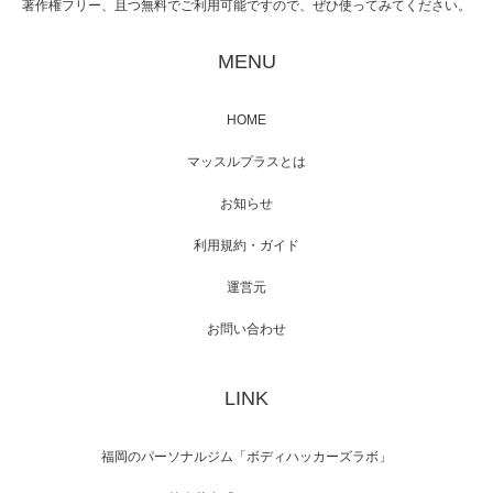
著作権フリー、且つ無料でご利用可能ですので、ぜひ使ってみてください。
映画「黄金泥棒」へマッスルプラスメンバー
が出演
MENU
HOME
映画「メカバース」舞台挨拶へマッスルプラ
マッスルプラスとは
スメンバーが出演（3…
お知らせ
利用規約・ガイド
運営元
【TV】NHK BS「COOL JAPAN 」にてマッス
ルプ…
お問い合わせ
LINK
【WEB】「猫と焼き芋とマッチョ」の素材を
「ねとらぼ」さんに…
福岡のパーソナルジム「ボディハッカーズラボ」