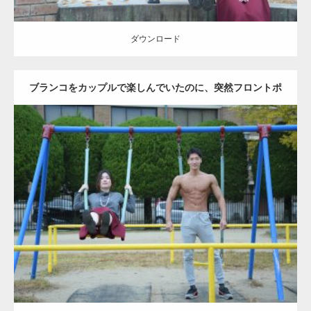
ダウンロード
ブランコをカップルで楽しんでいたのに、突然フロントポ
ーズをするマッチョ
Update:
2021.07.6
Category:
公園のマッチョ
その他
AKIHITO(細マッチョ)
腹筋
大胸筋
ダウンロード