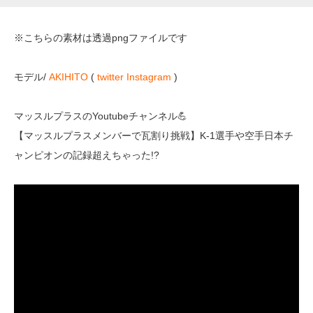
※こちらの素材は透過pngファイルです
モデル/
AKIHITO
(
twitter
Instagram
)
マッスルプラスのYoutubeチャンネル💪
【マッスルプラスメンバーで瓦割り挑戦】K-1選手や空手日本チ
ャンピオンの記録超えちゃった!?