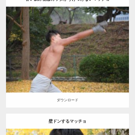
Update:
2021.07.8
Category:
公園のマッチョ
その他
AKIHITO(細マッチョ)
背中
ダウンロード
ダウンロード
壁ドンするマッチョ