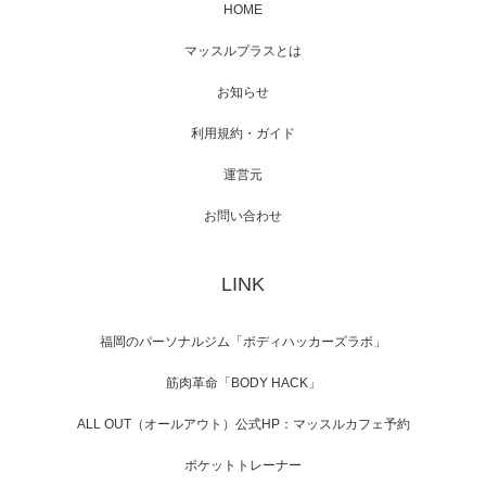
HOME
映画「メカバース」舞台挨拶へマッスルプラ
マッスルプラスとは
スメンバーが出演（3…
お知らせ
利用規約・ガイド
運営元
【TV】NHK BS「COOL JAPAN 」にてマッス
ルプ…
お問い合わせ
LINK
【WEB】「猫と焼き芋とマッチョ」の素材を
「ねとらぼ」さんに…
福岡のパーソナルジム「ボディハッカーズラボ」
筋肉革命「BODY HACK」
ALL OUT（オールアウト）公式HP：マッスルカフェ予約
ポケットトレーナー