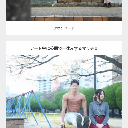
ダウンロード
デート中に公園で一休みするマッチョ
Update:
2021.07.6
Category:
公園のマッチョ
その他
AKIHITO(細マッチョ)
腹筋
ダウンロード