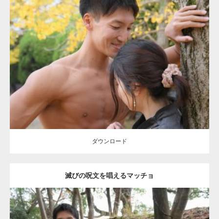
Update:
2021.07.8
Category:
公園のマッチョ
その他
AKIHITO(細マッチョ)
大胸筋
肩
腹
筋
ダウンロード
【YouTube】マッチョフリー素材メンバーが
ギネス世界記録…
ダウンロード
滅びの呪文を唱えるマッチョ
【TV】TBS番組「ひるおび」にてマッスルプ
ラスが紹介されま…