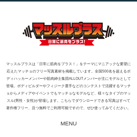
【TV】TBS番組「ひるおび」にてマッスルプ
ラスが紹介されま…
TOKYO FMラジオ番組「ONE MORNING」
で紹介さ…
マッスルプラスは「日常に筋肉をプラス！」をテーマにマニアックな要望に
応えたマッチョのフリー写真素材を掲載しています。全国500名を超えるボ
NHK「所さん！事件ですよ」に取材されまし
ディハッカーメンバーや筋肉紳士集団ALLOUTメンバーが主にモデルとして
た（6/8放送）
登場。ボディビルダーやフィジーク選手などのコンテストで活躍するマッチ
ョからメディアやイベントでもマッチョなモデルなど、様々なタイプのマッ
スル(男性・女性)が登場します。こちらでダウンロードできる写真はすべて
著作権フリー、且つ無料でご利用可能ですので、ぜひ使ってみてください。
映画「黄金泥棒」へマッスルプラスメンバー
が出演
MENU