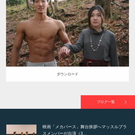
Update:
2021.07.8
TOKYO FMラジオ番組「ONE MORNING」
Category:
公園のマッチョ
その他
AKIHITO(細マッチョ)
大胸筋
腹筋
で紹介さ…
ダウンロード
NHK「所さん！事件ですよ」に取材されまし
た（6/8放送）
ダウンロード
映画「黄金泥棒」へマッスルプラスメンバー
が出演
ブログ一覧
映画「メカバース」舞台挨拶へマッスルプラ
スメンバーが出演（3…