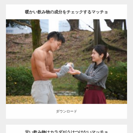
暖かい飲み物の成分をチェックするマッチョ
Update:
2021.07.8
Category:
公園のマッチョ
その他
AKIHITO(細マッチョ)
上腕三頭筋
肩
ダウンロード
ダウンロード
甘い飲み物はカラダがうけつけないマッチョ