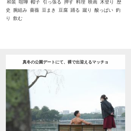
和装
喧嘩
帽子
引っ張る
押す
料理
映画
木登り
歴
史
腕組み
薔薇
豆まき
豆腐
踊る
蹴り
酸っぱい
釣
り
飲む
真冬の公園デートにて、裸で出迎えるマッチョ
Update:
2021.07.8
Category:
公園のマッチョ
その他
AKIHITO(細マッチョ)
背中
ダウンロード