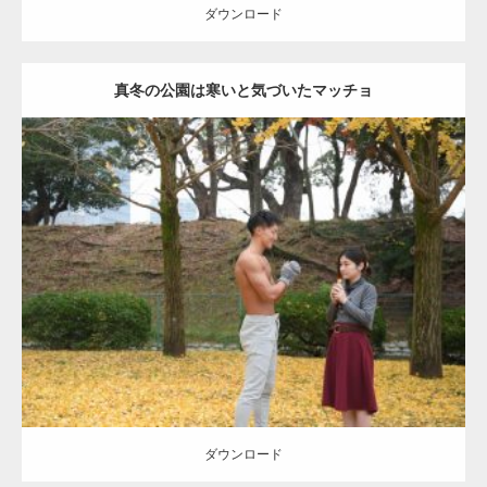
ダウンロード
真冬の公園は寒いと気づいたマッチョ
Update:
2021.07.8
Category:
公園のマッチョ
その他
AKIHITO(細マッチョ)
上腕三頭筋
肩
ダウンロード
ダウンロード