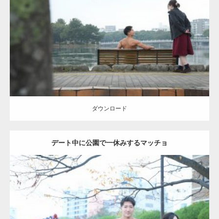
Update:
2021.07.8
Category:
公園のマッチョ
その他
AKIHITO(細マッチョ)
背中
ダウンロード
ダウンロード
デート中に公園で一休みするマッチョ
Update:
2021.07.6
Category:
公園のマッチョ
その他
AKIHITO(細マッチョ)
腹筋