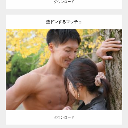
ダウンロード
壁ドンするマッチョ
Update:
2021.07.8
Category:
公園のマッチョ
その他
AKIHITO(細マッチョ)
大胸筋
肩
腹
筋
ダウンロード
【YouTube】マッチョフリー素材メンバーが
ギネス世界記録…
ダウンロード