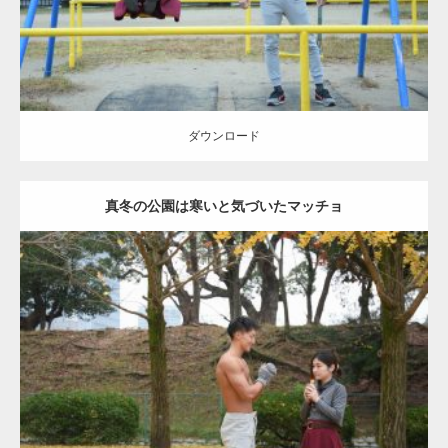
ダウンロード
真冬の公園は寒いと気づいたマッチョ
Update:
2021.07.8
Category:
公園のマッチョ
その他
AKIHITO(細マッチョ)
上腕三頭筋
肩
ダウンロード