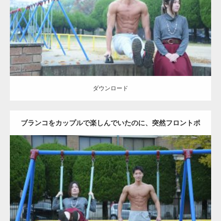
ダウンロード
ダウンロード
ブランコをカップルで楽しんでいたのに、突然フロントポ
ーズをするマッチョ
Update:
2021.07.6
Category:
公園のマッチョ
その他
AKIHITO(細マッチョ)
腹筋
大胸筋
ダウンロード