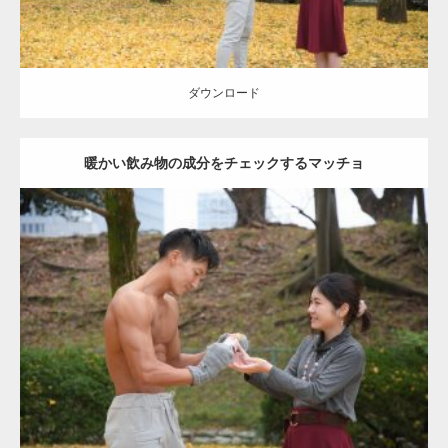
ダウンロード
暖かい飲み物の成分をチェックするマッチョ
Update:
2021.07.8
Category:
公園のマッチョ
その他
AKIHITO(細マッチョ)
上腕三頭筋
肩
ダウンロード