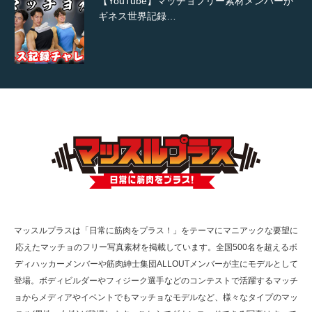
【YouTube】マッチョフリー素材メンバーが
ギネス世界記録…
【TV】TBS番組「ひるおび」にてマッスルプ
ラスが紹介されま…
TOKYO FMラジオ番組「ONE MORNING」
で紹介さ…
マッスルプラスは「日常に筋肉をプラス！」をテーマにマニアックな要望に
応えたマッチョのフリー写真素材を掲載しています。全国500名を超えるボ
NHK「所さん！事件ですよ」に取材されまし
ディハッカーメンバーや筋肉紳士集団ALLOUTメンバーが主にモデルとして
た（6/8放送）
登場。ボディビルダーやフィジーク選手などのコンテストで活躍するマッチ
ョからメディアやイベントでもマッチョなモデルなど、様々なタイプのマッ