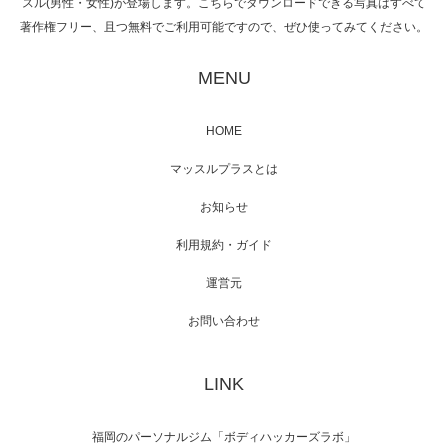
スル(男性・女性)が登場します。こちらでダウンロードできる写真はすべて
著作権フリー、且つ無料でご利用可能ですので、ぜひ使ってみてください。
映画「黄金泥棒」へマッスルプラスメンバー
が出演
MENU
HOME
映画「メカバース」舞台挨拶へマッスルプラ
マッスルプラスとは
スメンバーが出演（3…
お知らせ
利用規約・ガイド
運営元
【TV】NHK BS「COOL JAPAN 」にてマッス
ルプ…
お問い合わせ
LINK
【WEB】「猫と焼き芋とマッチョ」の素材を
「ねとらぼ」さんに…
福岡のパーソナルジム「ボディハッカーズラボ」