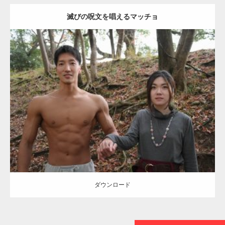
滅びの呪文を唱えるマッチョ
【TV】TBS番組「ひるおび」にてマッスルプ
ラスが紹介されま…
Update:
2021.07.8
TOKYO FMラジオ番組「ONE MORNING」
Category:
公園のマッチョ
その他
AKIHITO(細マッチョ)
大胸筋
腹筋
で紹介さ…
ダウンロード
NHK「所さん！事件ですよ」に取材されまし
た（6/8放送）
ダウンロード
映画「黄金泥棒」へマッスルプラスメンバー
が出演