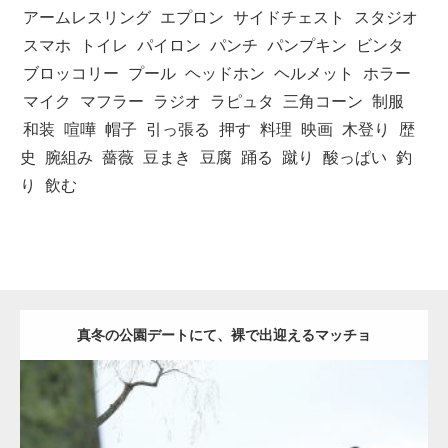
アームレスリング
エプロン
サイドチェスト
スタジオ
スマホ
トイレ
パイロン
パンチ
パンプキン
ビンタ
ブロッコリー
プール
ヘッドホン
ヘルメット
ホラー
マイク
マフラー
ラジオ
ラピュタ
三角コーン
制服
和装
喧嘩
帽子
引っ張る
押す
料理
映画
木登り
歴
史
腕組み
薔薇
豆まき
豆腐
踊る
蹴り
酸っぱい
釣
り
飲む
真冬の公園デートにて、裸で出迎えるマッチョ