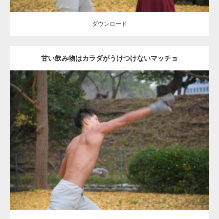
ダウンロード
甘い飲み物はカラダがうけつけないマッチョ
Update:
2021.07.8
Category:
公園のマッチョ
その他
AKIHITO(細マッチョ)
背中
ダウンロード