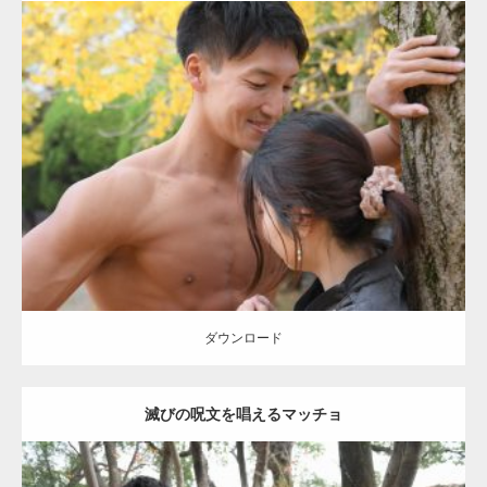
Update:
2021.07.8
Category:
公園のマッチョ
その他
AKIHITO(細マッチョ)
大胸筋
肩
腹
筋
ダウンロード
【YouTube】マッチョフリー素材メンバーが
ギネス世界記録…
ダウンロード
滅びの呪文を唱えるマッチョ
【TV】TBS番組「ひるおび」にてマッスルプ
ラスが紹介されま…