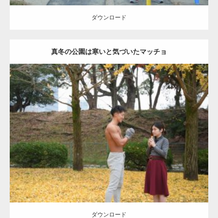
ダウンロード
真冬の公園は寒いと気づいたマッチョ
Update:
2021.07.8
Category:
公園のマッチョ
その他
AKIHITO(細マッチョ)
上腕三頭筋
肩
ダウンロード
ダウンロード