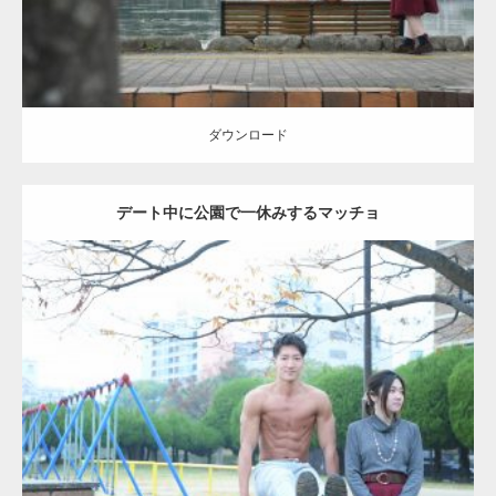
ダウンロード
デート中に公園で一休みするマッチョ
Update:
2021.07.6
Category:
公園のマッチョ
その他
AKIHITO(細マッチョ)
腹筋
ダウンロード