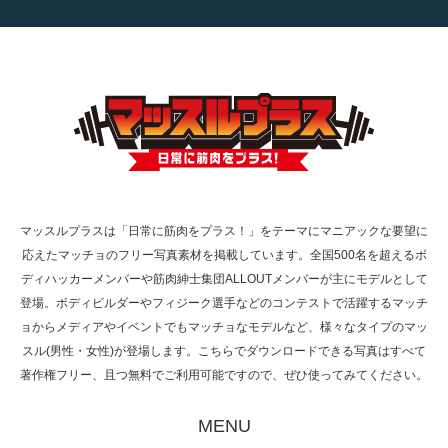
【TV】TBS番組「ひるおび」にてマッスルプ
ラスが紹介されま…
TOKYO FMラジオ番組「ONE MORNING」
で紹介さ…
マッスルプラスは「日常に筋肉をプラス！」をテーマにマニアックな要望に
応えたマッチョのフリー写真素材を掲載しています。全国500名を超えるボ
NHK「所さん！事件ですよ」に取材されまし
ディハッカーメンバーや筋肉紳士集団ALLOUTメンバーが主にモデルとして
た（6/8放送）
登場。ボディビルダーやフィジーク選手などのコンテストで活躍するマッチ
ョからメディアやイベントでもマッチョなモデルなど、様々なタイプのマッ
スル(男性・女性)が登場します。こちらでダウンロードできる写真はすべて
著作権フリー、且つ無料でご利用可能ですので、ぜひ使ってみてください。
映画「黄金泥棒」へマッスルプラスメンバー
が出演
MENU