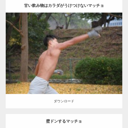
甘い飲み物はカラダがうけつけないマッチョ
Update:
2021.07.8
Category:
公園のマッチョ
その他
AKIHITO(細マッチョ)
背中
ダウンロード
ダウンロード
壁ドンするマッチョ