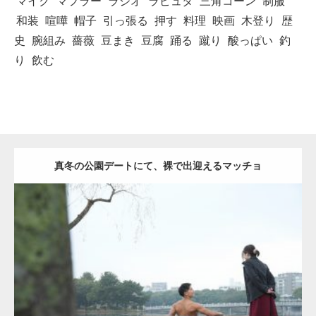
マイク
マフラー
ラジオ
ラピュタ
三角コーン
制服
和装
喧嘩
帽子
引っ張る
押す
料理
映画
木登り
歴
史
腕組み
薔薇
豆まき
豆腐
踊る
蹴り
酸っぱい
釣
り
飲む
真冬の公園デートにて、裸で出迎えるマッチョ
Update:
2021.07.8
Category:
公園のマッチョ
その他
AKIHITO(細マッチョ)
背中
ダウンロード