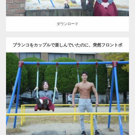
ダウンロード
ブランコをカップルで楽しんでいたのに、突然フロントポ
ーズをするマッチョ
Update:
2021.07.6
Category:
公園のマッチョ
その他
AKIHITO(細マッチョ)
腹筋
大胸筋
ダウンロード