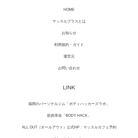
HOME
映画「メカバース」舞台挨拶へマッスルプラ
マッスルプラスとは
スメンバーが出演（3…
お知らせ
利用規約・ガイド
運営元
【TV】NHK BS「COOL JAPAN 」にてマッス
ルプ…
お問い合わせ
LINK
【WEB】「猫と焼き芋とマッチョ」の素材を
「ねとらぼ」さんに…
福岡のパーソナルジム「ボディハッカーズラボ」
筋肉革命「BODY HACK」
ALL OUT（オールアウト）公式HP：マッスルカフェ予約