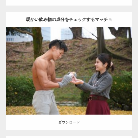
暖かい飲み物の成分をチェックするマッチョ
Update:
2021.07.8
Category:
公園のマッチョ
その他
AKIHITO(細マッチョ)
上腕三頭筋
肩
ダウンロード
ダウンロード