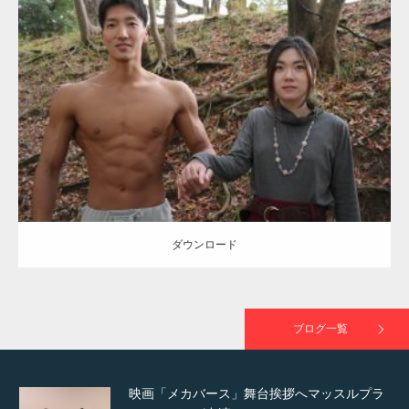
Update:
2021.07.8
TOKYO FMラジオ番組「ONE MORNING」
Category:
公園のマッチョ
その他
AKIHITO(細マッチョ)
大胸筋
腹筋
で紹介さ…
ダウンロード
NHK「所さん！事件ですよ」に取材されまし
た（6/8放送）
ダウンロード
映画「黄金泥棒」へマッスルプラスメンバー
が出演
ブログ一覧
映画「メカバース」舞台挨拶へマッスルプラ