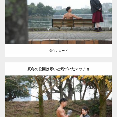
Category:
公園のマッチョ
その他
AKIHITO(細マッチョ)
背中
ダウンロード
ダウンロード
真冬の公園は寒いと気づいたマッチョ
Update:
2021.07.8
Category:
公園のマッチョ
その他
AKIHITO(細マッチョ)
上腕三頭筋
肩