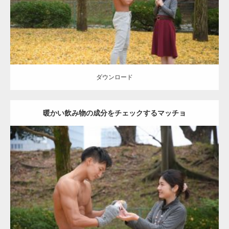
ダウンロード
ダウンロード
暖かい飲み物の成分をチェックするマッチョ
Update:
2021.07.8
Category:
公園のマッチョ
その他
AKIHITO(細マッチョ)
上腕三頭筋
肩
ダウンロード