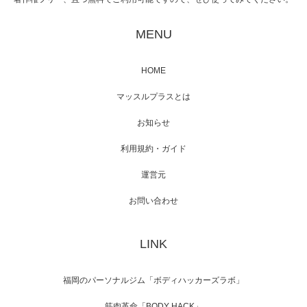
映画「黄金泥棒」へマッスルプラスメンバー
が出演
MENU
HOME
映画「メカバース」舞台挨拶へマッスルプラ
マッスルプラスとは
スメンバーが出演（3…
お知らせ
利用規約・ガイド
運営元
【TV】NHK BS「COOL JAPAN 」にてマッス
ルプ…
お問い合わせ
LINK
【WEB】「猫と焼き芋とマッチョ」の素材を
「ねとらぼ」さんに…
福岡のパーソナルジム「ボディハッカーズラボ」
筋肉革命「BODY HACK」