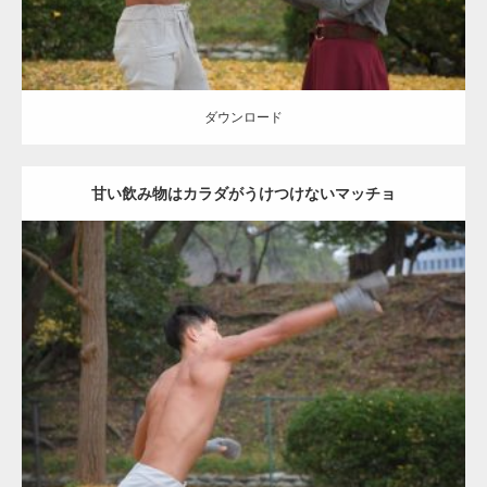
ダウンロード
甘い飲み物はカラダがうけつけないマッチョ
Update:
2021.07.8
Category:
公園のマッチョ
その他
AKIHITO(細マッチョ)
背中
ダウンロード