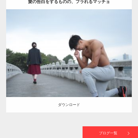
愛の告白をするものの、フラれるマッチョ
【TV】TBS番組「ひるおび」にてマッスルプ
ラスが紹介されま…
Update:
2021.07.8
TOKYO FMラジオ番組「ONE MORNING」
Category:
公園のマッチョ
その他
AKIHITO(細マッチョ)
上腕三頭筋
で紹介さ…
肩
ダウンロード
NHK「所さん！事件ですよ」に取材されまし
た（6/8放送）
ダウンロード
映画「黄金泥棒」へマッスルプラスメンバー
が出演
ブログ一覧