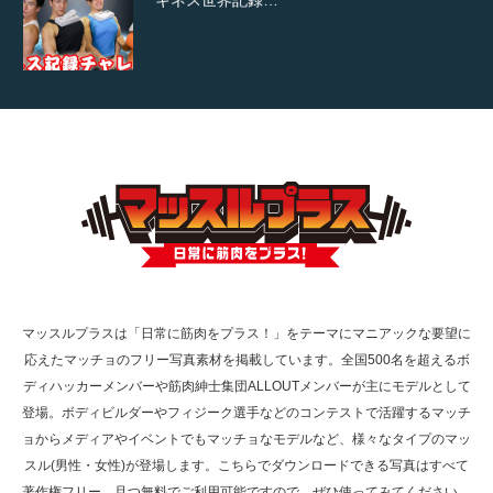
【TV】TBS番組「ひるおび」にてマッスルプ
ラスが紹介されま…
TOKYO FMラジオ番組「ONE MORNING」
で紹介さ…
マッスルプラスは「日常に筋肉をプラス！」をテーマにマニアックな要望に
応えたマッチョのフリー写真素材を掲載しています。全国500名を超えるボ
NHK「所さん！事件ですよ」に取材されまし
ディハッカーメンバーや筋肉紳士集団ALLOUTメンバーが主にモデルとして
た（6/8放送）
登場。ボディビルダーやフィジーク選手などのコンテストで活躍するマッチ
ョからメディアやイベントでもマッチョなモデルなど、様々なタイプのマッ
スル(男性・女性)が登場します。こちらでダウンロードできる写真はすべて
著作権フリー、且つ無料でご利用可能ですので、ぜひ使ってみてください。