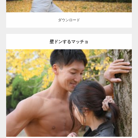
ダウンロード
壁ドンするマッチョ
Update:
2021.07.8
Category:
公園のマッチョ
その他
AKIHITO(細マッチョ)
大胸筋
肩
腹
筋
ダウンロード