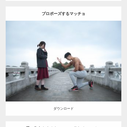
プロポーズするマッチョ
Update:
2021.07.6
Category:
公園のマッチョ
その他
AKIHITO(細マッチョ)
上腕三頭筋
肩
ダウンロード
【YouTube】マッチョフリー素材メンバーが
ギネス世界記録…
ダウンロード