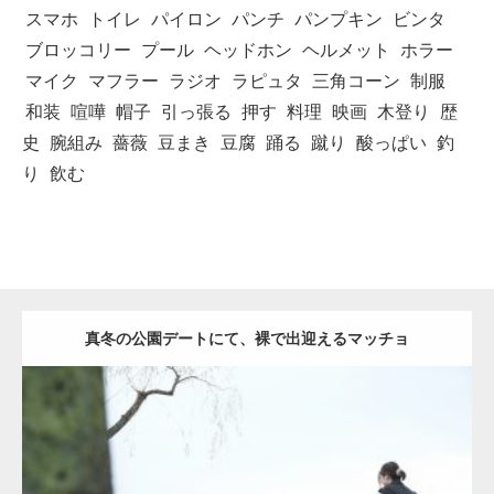
スマホ
トイレ
パイロン
パンチ
パンプキン
ビンタ
ブロッコリー
プール
ヘッドホン
ヘルメット
ホラー
マイク
マフラー
ラジオ
ラピュタ
三角コーン
制服
和装
喧嘩
帽子
引っ張る
押す
料理
映画
木登り
歴
史
腕組み
薔薇
豆まき
豆腐
踊る
蹴り
酸っぱい
釣
り
飲む
真冬の公園デートにて、裸で出迎えるマッチョ
Update:
2021.07.8