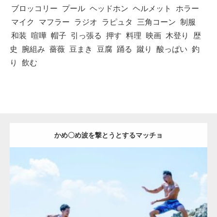
ブロッコリー
プール
ヘッドホン
ヘルメット
ホラー
マイク
マフラー
ラジオ
ラピュタ
三角コーン
制服
和装
喧嘩
帽子
引っ張る
押す
料理
映画
木登り
歴
史
腕組み
薔薇
豆まき
豆腐
踊る
蹴り
酸っぱい
釣
り
飲む
かめ〇め波を撃とうとするマッチョ
Update:
2021.07.1
Category:
海のマッチョ2
inori
AKIHITO(細マッチョ)
外資系筋肉
肩
闘うマッチョ