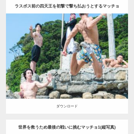
ラスボス前の四天王を初撃で撃ち払おうとするマッチョ
(縦写真)
Update:
2023.09.6
Category:
海のマッチョ2
inori
AKIHITO(細マッチョ)
SOSUKE
外資系
筋肉
背中
闘うマッチョ
ダウンロード
【YouTube】マッチョフリー素材メンバーが
ギネス世界記録…
ダウンロード
世界を救うため最後の戦いに挑むマッチョ1(縦写真)
【TV】TBS番組「ひるおび」にてマッスルプ