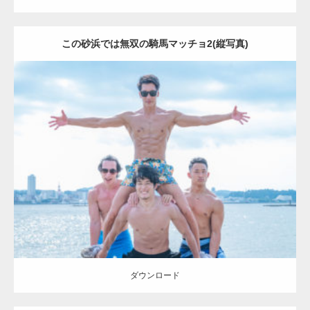
この砂浜では無双の騎馬マッチョ2(縦写真)
Update:
2023.09.6
Category:
海のマッチョ2
AKIHITO(細マッチョ)
SOSUKE
外資系筋肉
ダウンロード
ダウンロード