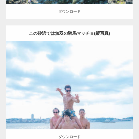
ダウンロード
この砂浜では無双の騎馬マッチョ(縦写真)
Update:
2023.09.6
Category:
海のマッチョ2
inori
AKIHITO(細マッチョ)
SOSUKE
外資系
筋肉
ダウンロード
ダウンロード