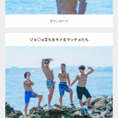
ダウンロード
ジョ〇ョ立ちをキメるマッチョたち
Update:
2023.09.6
Category:
海のマッチョ2
inori
AKIHITO(細マッチョ)
SOSUKE
外資系
筋肉
腹筋
ダウンロード