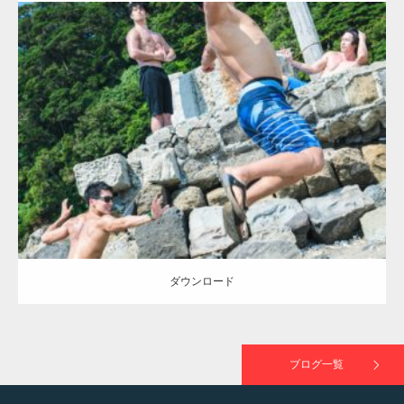
ラスが紹介されま…
Update:
2021.07.7
TOKYO FMラジオ番組「ONE MORNING」
Category:
海のマッチョ2
inori
AKIHITO(細マッチョ)
SOSUKE
外資系
で紹介さ…
筋肉
闘うマッチョ
ダウンロード
NHK「所さん！事件ですよ」に取材されまし
た（6/8放送）
ダウンロード
映画「黄金泥棒」へマッスルプラスメンバー
が出演
ブログ一覧