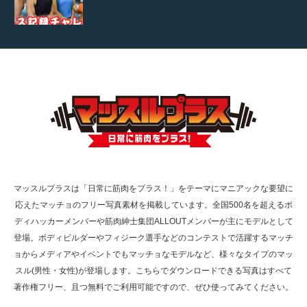
【TV】TBS番組「ひるおび」にてマッスルプ
ラスが紹介されま…
TOKYO FMラジオ番組「ONE MORNING」
で紹介さ…
マッスルプラスは「日常に筋肉をプラス！」をテーマにマニアックな要望に
応えたマッチョのフリー写真素材を掲載しています。全国500名を超えるボ
NHK「所さん！事件ですよ」に取材されまし
ディハッカーメンバーや筋肉紳士集団ALLOUTメンバーが主にモデルとして
た（6/8放送）
登場。ボディビルダーやフィジーク選手などのコンテストで活躍するマッチ
ョからメディアやイベントでもマッチョなモデルなど、様々なタイプのマッ
スル(男性・女性)が登場します。こちらでダウンロードできる写真はすべて
著作権フリー、且つ無料でご利用可能ですので、ぜひ使ってみてください。
映画「黄金泥棒」へマッスルプラスメンバー