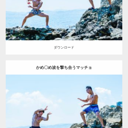
ダウンロード
ダウンロード
かめ〇め波を撃ち合うマッチョ
Update:
2023.02.6
Category:
海のマッチョ2
inori
外資系筋肉
闘うマッチョ
ダウンロード