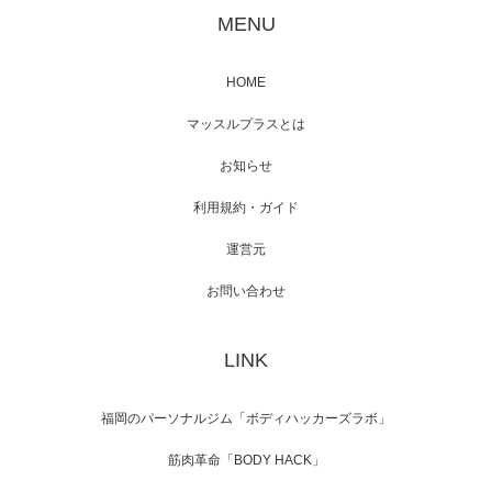
が出演
MENU
HOME
映画「メカバース」舞台挨拶へマッスルプラ
マッスルプラスとは
スメンバーが出演（3…
お知らせ
利用規約・ガイド
運営元
【TV】NHK BS「COOL JAPAN 」にてマッス
ルプ…
お問い合わせ
LINK
【WEB】「猫と焼き芋とマッチョ」の素材を
「ねとらぼ」さんに…
福岡のパーソナルジム「ボディハッカーズラボ」
筋肉革命「BODY HACK」