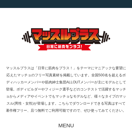
【TV】TBS番組「ひるおび」にてマッスルプ
ラスが紹介されま…
TOKYO FMラジオ番組「ONE MORNING」
で紹介さ…
マッスルプラスは「日常に筋肉をプラス！」をテーマにマニアックな要望に
応えたマッチョのフリー写真素材を掲載しています。全国500名を超えるボ
NHK「所さん！事件ですよ」に取材されまし
ディハッカーメンバーや筋肉紳士集団ALLOUTメンバーが主にモデルとして
た（6/8放送）
登場。ボディビルダーやフィジーク選手などのコンテストで活躍するマッチ
ョからメディアやイベントでもマッチョなモデルなど、様々なタイプのマッ
スル(男性・女性)が登場します。こちらでダウンロードできる写真はすべて
著作権フリー、且つ無料でご利用可能ですので、ぜひ使ってみてください。
映画「黄金泥棒」へマッスルプラスメンバー
が出演
MENU