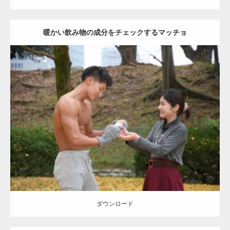
暖かい飲み物の成分をチェックするマッチョ
Update:
2021.07.8
Category:
公園のマッチョ
その他
AKIHITO(細マッチョ)
上腕三頭筋
肩
ダウンロード
ダウンロード