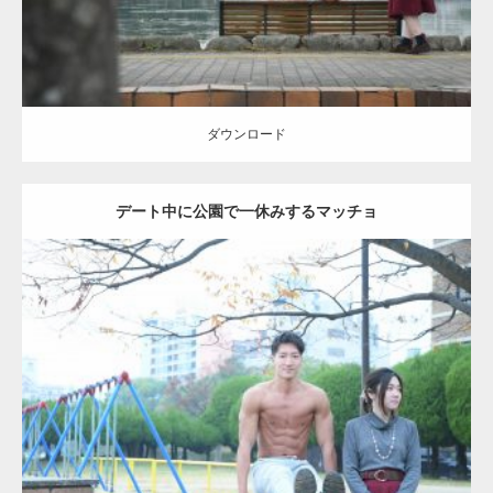
ダウンロード
デート中に公園で一休みするマッチョ
Update:
2021.07.6
Category:
公園のマッチョ
その他
AKIHITO(細マッチョ)
腹筋
ダウンロード