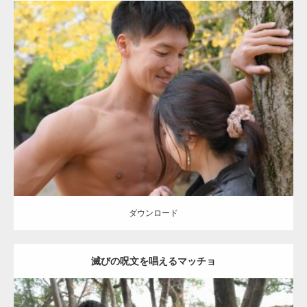
Update:
2021.07.8
Category:
公園のマッチョ
その他
AKIHITO(細マッチョ)
大胸筋
肩
腹
筋
ダウンロード
【YouTube】マッチョフリー素材メンバーが
ギネス世界記録…
ダウンロード
滅びの呪文を唱えるマッチョ
【TV】TBS番組「ひるおび」にてマッスルプ
ラスが紹介されま…