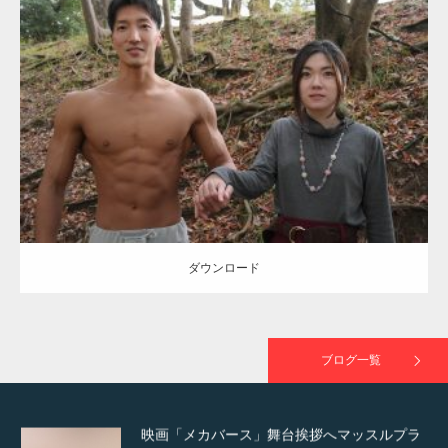
Update:
2021.07.8
TOKYO FMラジオ番組「ONE MORNING」
Category:
公園のマッチョ
その他
AKIHITO(細マッチョ)
大胸筋
腹筋
で紹介さ…
ダウンロード
NHK「所さん！事件ですよ」に取材されまし
た（6/8放送）
ダウンロード
映画「黄金泥棒」へマッスルプラスメンバー
が出演
ブログ一覧
映画「メカバース」舞台挨拶へマッスルプラ