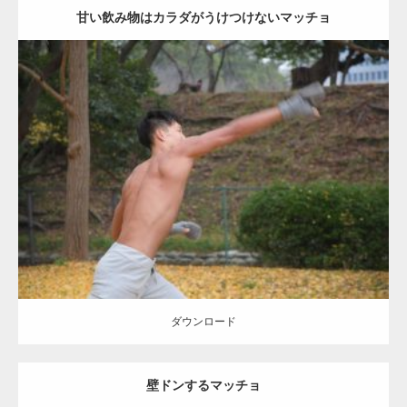
甘い飲み物はカラダがうけつけないマッチョ
Update:
2021.07.8
Category:
公園のマッチョ
その他
AKIHITO(細マッチョ)
背中
ダウンロード
ダウンロード
壁ドンするマッチョ