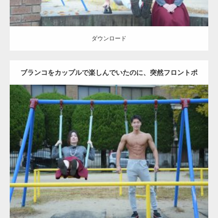
ダウンロード
ブランコをカップルで楽しんでいたのに、突然フロントポ
ーズをするマッチョ
Update:
2021.07.6
Category:
公園のマッチョ
その他
AKIHITO(細マッチョ)
腹筋
大胸筋
ダウンロード