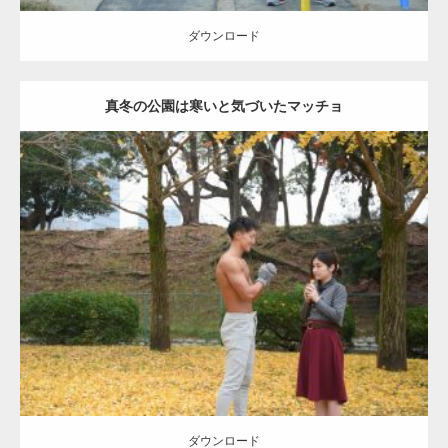
ダウンロード
真冬の公園は寒いと気づいたマッチョ
Update:
2021.07.8
Category:
公園のマッチョ
その他
AKIHITO(細マッチョ)
上腕三頭筋
肩
ダウンロード
ダウンロード