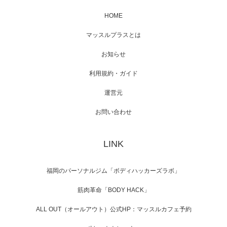
HOME
映画「メカバース」舞台挨拶へマッスルプラ
マッスルプラスとは
スメンバーが出演（3…
お知らせ
利用規約・ガイド
運営元
【TV】NHK BS「COOL JAPAN 」にてマッス
ルプ…
お問い合わせ
LINK
【WEB】「猫と焼き芋とマッチョ」の素材を
「ねとらぼ」さんに…
福岡のパーソナルジム「ボディハッカーズラボ」
筋肉革命「BODY HACK」
ALL OUT（オールアウト）公式HP：マッスルカフェ予約