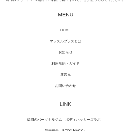
映画「メカバース」舞台挨拶へマッスルプラ
スメンバーが出演（3…
MENU
HOME
【TV】NHK BS「COOL JAPAN 」にてマッス
マッスルプラスとは
ルプ…
お知らせ
利用規約・ガイド
運営元
【WEB】「猫と焼き芋とマッチョ」の素材を
「ねとらぼ」さんに…
お問い合わせ
LINK
福岡のパーソナルジム「ボディハッカーズラボ」
筋肉革命「BODY HACK」