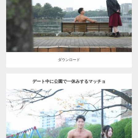
Category:
公園のマッチョ
その他
AKIHITO(細マッチョ)
背中
ダウンロード
ダウンロード
デート中に公園で一休みするマッチョ
Update:
2021.07.6
Category:
公園のマッチョ
その他
AKIHITO(細マッチョ)
腹筋