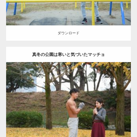
ダウンロード
真冬の公園は寒いと気づいたマッチョ
Update:
2021.07.8
Category:
公園のマッチョ
その他
AKIHITO(細マッチョ)
上腕三頭筋
肩
ダウンロード