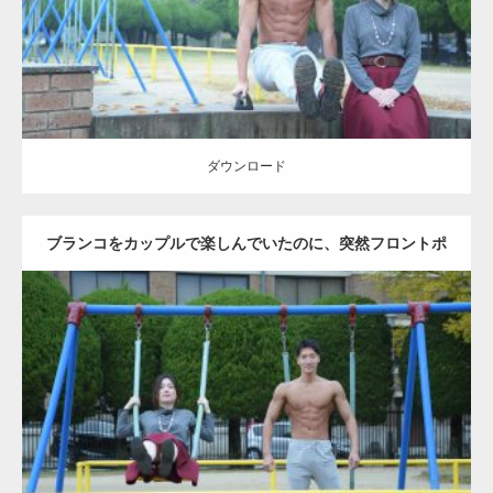
ダウンロード
ダウンロード
ブランコをカップルで楽しんでいたのに、突然フロントポ
ーズをするマッチョ
Update:
2021.07.6
Category:
公園のマッチョ
その他
AKIHITO(細マッチョ)
腹筋
大胸筋
ダウンロード