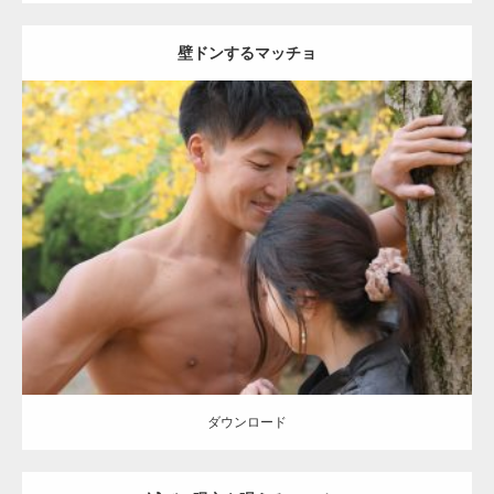
壁ドンするマッチョ
Update:
2021.07.8
Category:
公園のマッチョ
その他
AKIHITO(細マッチョ)
大胸筋
肩
腹
筋
【YouTube】マッチョフリー素材メンバーが
ギネス世界記録…
ダウンロード
【TV】TBS番組「ひるおび」にてマッスルプ
ラスが紹介されま…
ダウンロード