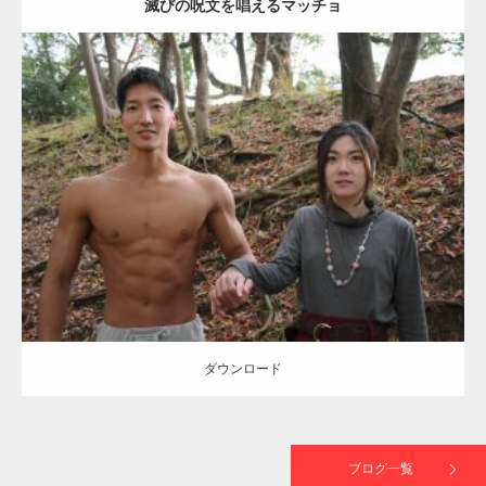
滅びの呪文を唱えるマッチョ
TOKYO FMラジオ番組「ONE MORNING」
で紹介さ…
Update:
2021.07.8
NHK「所さん！事件ですよ」に取材されまし
Category:
公園のマッチョ
その他
AKIHITO(細マッチョ)
大胸筋
腹筋
た（6/8放送）
ダウンロード
映画「黄金泥棒」へマッスルプラスメンバー
が出演
ダウンロード
映画「メカバース」舞台挨拶へマッスルプラ
スメンバーが出演（3…
ブログ一覧