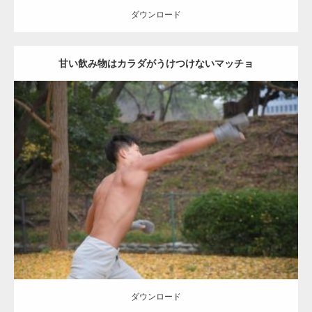
ダウンロード
甘い飲み物はカラダがうけつけないマッチョ
Update:
2021.07.8
Category:
公園のマッチョ
その他
AKIHITO(細マッチョ)
背中
ダウンロード
ダウンロード