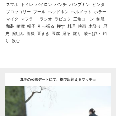
スマホ
トイレ
パイロン
パンチ
パンプキン
ビンタ
ブロッコリー
プール
ヘッドホン
ヘルメット
ホラー
マイク
マフラー
ラジオ
ラピュタ
三角コーン
制服
和装
喧嘩
帽子
引っ張る
押す
料理
映画
木登り
歴
史
腕組み
薔薇
豆まき
豆腐
踊る
蹴り
酸っぱい
釣
り
飲む
真冬の公園デートにて、裸で出迎えるマッチョ
Update:
2021.07.8