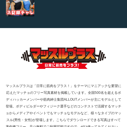
TOKYO FMラジオ番組「ONE MORNING」
で紹介さ…
NHK「所さん！事件ですよ」に取材されまし
た（6/8放送）
マッスルプラスは「日常に筋肉をプラス！」をテーマにマニアックな要望に
応えたマッチョのフリー写真素材を掲載しています。全国500名を超えるボ
映画「黄金泥棒」へマッスルプラスメンバー
ディハッカーメンバーや筋肉紳士集団ALLOUTメンバーが主にモデルとして
が出演
登場。ボディビルダーやフィジーク選手などのコンテストで活躍するマッチ
ョからメディアやイベントでもマッチョなモデルなど、様々なタイプのマッ
スル(男性・女性)が登場します。こちらでダウンロードできる写真はすべて
著作権フリー、且つ無料でご利用可能ですので、ぜひ使ってみてください。