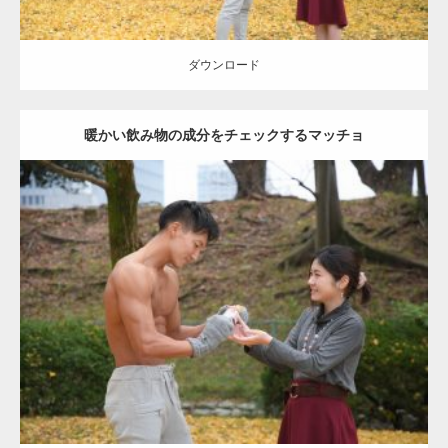
ダウンロード
暖かい飲み物の成分をチェックするマッチョ
Update:
2021.07.8
Category:
公園のマッチョ
その他
AKIHITO(細マッチョ)
上腕三頭筋
肩
ダウンロード