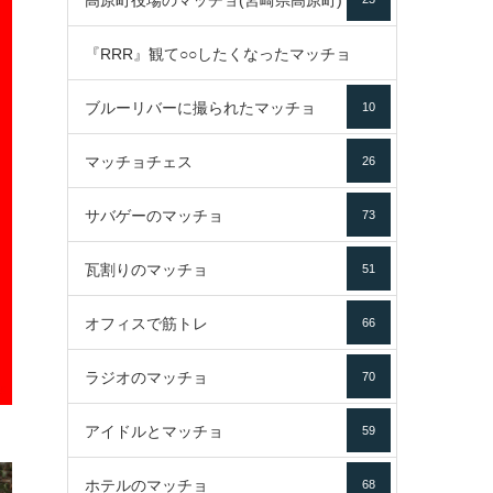
高原町役場のマッチョ(宮崎県高原町)
『RRR』観て○○したくなったマッチョ
ブルーリバーに撮られたマッチョ
10
16
マッチョチェス
26
サバゲーのマッチョ
73
瓦割りのマッチョ
51
オフィスで筋トレ
66
ラジオのマッチョ
70
アイドルとマッチョ
59
ホテルのマッチョ
68