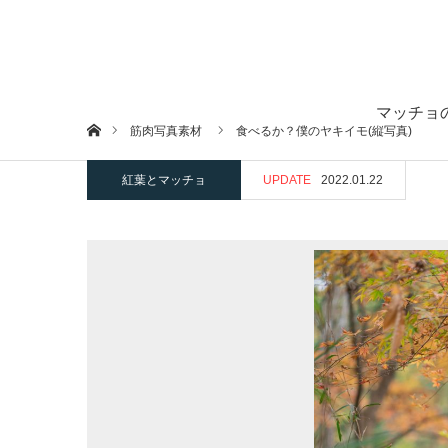
マッチョ
ホーム
筋肉写真素材
食べるか？僕のヤキイモ(縦写真)
紅葉とマッチョ
UPDATE
2022.01.22