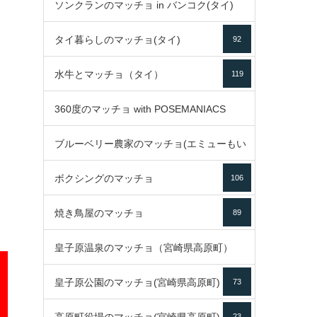
ソンクランのマッチョ in バンコク(タイ)
35
タイ暮らしのマッチョ(タイ)
92
85
水牛とマッチョ（タイ）
119
360度のマッチョ with POSEMANIACS
ブルーベリー農家のマッチョ(エミューもい
49
ボクシングのマッチョ
るよ)
106
72
焼き鳥屋のマッチョ
89
皇子原温泉のマッチョ（宮崎県高原町）
皇子原公園のマッチョ(宮崎県高原町)
73
133
23