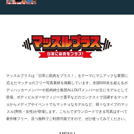
【TV】TBS番組「ひるおび」にてマッスルプ
ラスが紹介されま…
TOKYO FMラジオ番組「ONE MORNING」
で紹介さ…
マッスルプラスは「日常に筋肉をプラス！」をテーマにマニアックな要望に
応えたマッチョのフリー写真素材を掲載しています。全国500名を超えるボ
NHK「所さん！事件ですよ」に取材されまし
ディハッカーメンバーや筋肉紳士集団ALLOUTメンバーが主にモデルとして
た（6/8放送）
登場。ボディビルダーやフィジーク選手などのコンテストで活躍するマッチ
ョからメディアやイベントでもマッチョなモデルなど、様々なタイプのマッ
スル(男性・女性)が登場します。こちらでダウンロードできる写真はすべて
著作権フリー、且つ無料でご利用可能ですので、ぜひ使ってみてください。
映画「黄金泥棒」へマッスルプラスメンバー
が出演