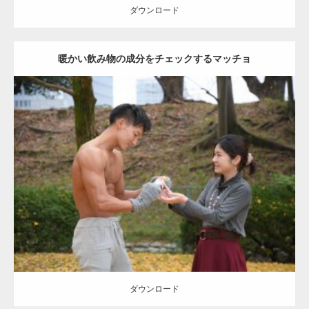
ダウンロード
暖かい飲み物の成分をチェックするマッチョ
Update:
2021.07.8
Category:
公園のマッチョ
その他
AKIHITO(細マッチョ)
上腕三頭筋
肩
ダウンロード
ダウンロード