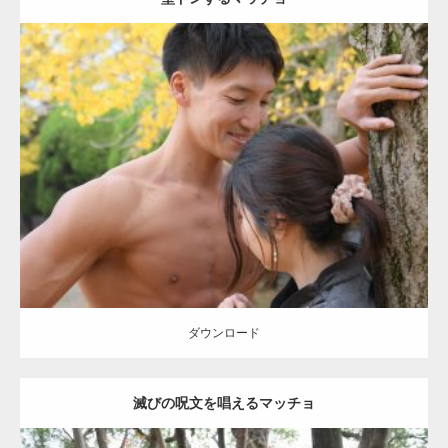
Update:
2021.07.8
Category:
公園のマッチョ
その他
AKIHITO(細マッチョ)
大胸筋
肩
腹
筋
ダウンロード
【YouTube】マッチョフリー素材メンバーが
ギネス世界記録…
ダウンロード
滅びの呪文を唱えるマッチョ
【TV】TBS番組「ひるおび」にてマッスルプ
ラスが紹介されま…