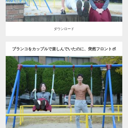
ダウンロード
ブランコをカップルで楽しんでいたのに、突然フロントポ
ーズをするマッチョ
Update:
2021.07.6
Category:
公園のマッチョ
その他
AKIHITO(細マッチョ)
腹筋
大胸筋
ダウンロード