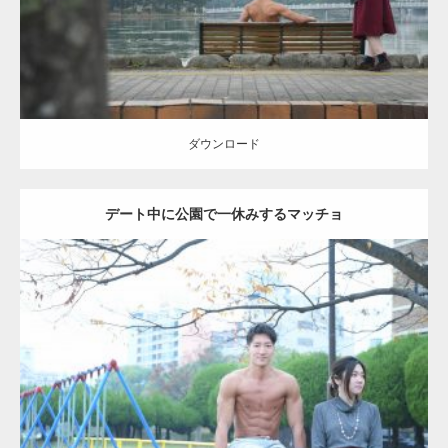
ダウンロード
ダウンロード
デート中に公園で一休みするマッチョ
Update:
2021.07.6
Category:
公園のマッチョ
その他
AKIHITO(細マッチョ)
腹筋
ダウンロード