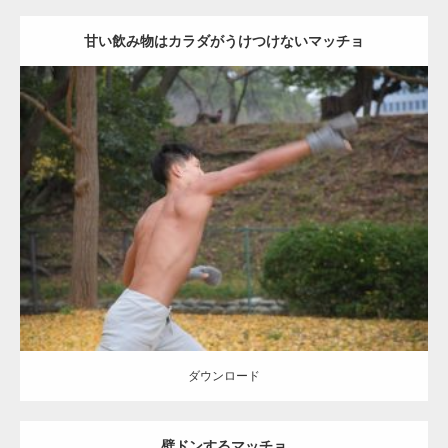
甘い飲み物はカラダがうけつけないマッチョ
Update:
2021.07.8
Category:
公園のマッチョ
その他
AKIHITO(細マッチョ)
背中
ダウンロード
ダウンロード
壁ドンするマッチョ