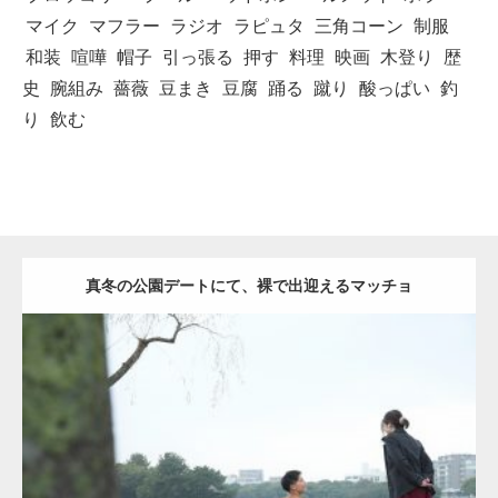
マイク
マフラー
ラジオ
ラピュタ
三角コーン
制服
和装
喧嘩
帽子
引っ張る
押す
料理
映画
木登り
歴
史
腕組み
薔薇
豆まき
豆腐
踊る
蹴り
酸っぱい
釣
り
飲む
真冬の公園デートにて、裸で出迎えるマッチョ
Update:
2021.07.8
Category:
公園のマッチョ
その他
AKIHITO(細マッチョ)
背中