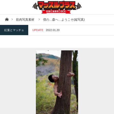
ホーム
筋肉写真素材
僕の…森へ…ようこそ(縦写真)
紅葉とマッチョ
UPDATE
2022.01.20