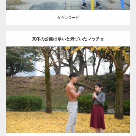
ダウンロード
真冬の公園は寒いと気づいたマッチョ
Update:
2021.07.8
Category:
公園のマッチョ
その他
AKIHITO(細マッチョ)
上腕三頭筋
肩
ダウンロード