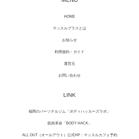
MENU
HOME
映画「メカバース」舞台挨拶へマッスルプラ
マッスルプラスとは
スメンバーが出演（3…
お知らせ
利用規約・ガイド
運営元
【TV】NHK BS「COOL JAPAN 」にてマッス
ルプ…
お問い合わせ
LINK
【WEB】「猫と焼き芋とマッチョ」の素材を
「ねとらぼ」さんに…
福岡のパーソナルジム「ボディハッカーズラボ」
筋肉革命「BODY HACK」
ALL OUT（オールアウト）公式HP：マッスルカフェ予約