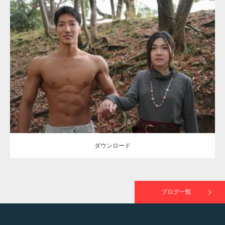
Update:
2021.07.8
TOKYO FMラジオ番組「ONE MORNING」
Category:
公園のマッチョ
その他
AKIHITO(細マッチョ)
大胸筋
腹筋
で紹介さ…
ダウンロード
NHK「所さん！事件ですよ」に取材されまし
た（6/8放送）
ダウンロード
映画「黄金泥棒」へマッスルプラスメンバー
が出演
ブログ一覧