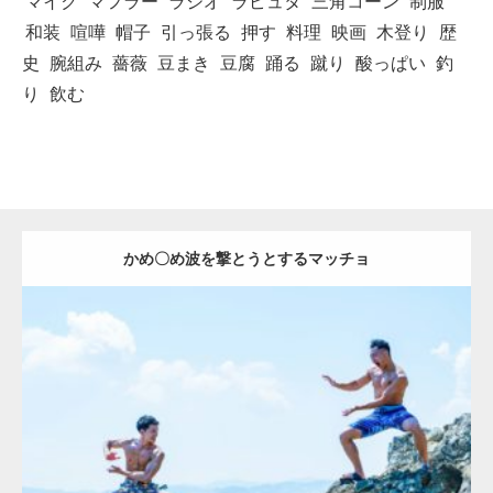
マイク
マフラー
ラジオ
ラピュタ
三角コーン
制服
和装
喧嘩
帽子
引っ張る
押す
料理
映画
木登り
歴
史
腕組み
薔薇
豆まき
豆腐
踊る
蹴り
酸っぱい
釣
り
飲む
かめ〇め波を撃とうとするマッチョ
Update:
2021.07.1
Category:
海のマッチョ2
inori
AKIHITO(細マッチョ)
外資系筋肉
肩
闘うマッチョ
ダウンロード