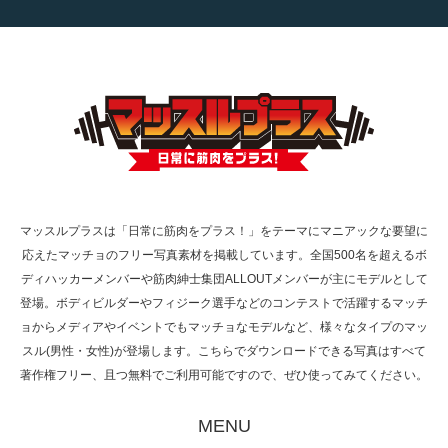
【TV】TBS番組「ひるおび」にてマッスルプ
ラスが紹介されま…
TOKYO FMラジオ番組「ONE MORNING」
で紹介さ…
マッスルプラスは「日常に筋肉をプラス！」をテーマにマニアックな要望に
応えたマッチョのフリー写真素材を掲載しています。全国500名を超えるボ
NHK「所さん！事件ですよ」に取材されまし
ディハッカーメンバーや筋肉紳士集団ALLOUTメンバーが主にモデルとして
た（6/8放送）
登場。ボディビルダーやフィジーク選手などのコンテストで活躍するマッチ
ョからメディアやイベントでもマッチョなモデルなど、様々なタイプのマッ
スル(男性・女性)が登場します。こちらでダウンロードできる写真はすべて
著作権フリー、且つ無料でご利用可能ですので、ぜひ使ってみてください。
映画「黄金泥棒」へマッスルプラスメンバー
が出演
MENU