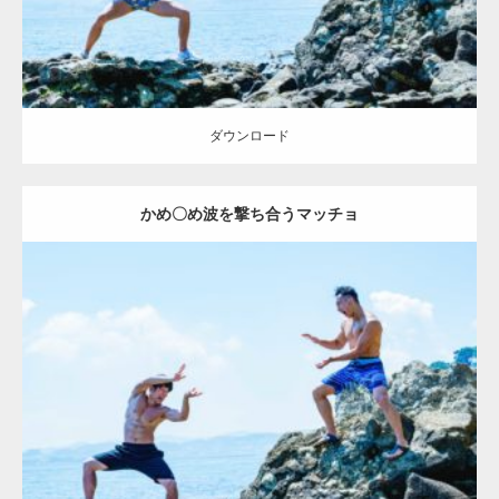
ダウンロード
かめ〇め波を撃ち合うマッチョ
Update:
2023.02.6
Category:
海のマッチョ2
inori
外資系筋肉
闘うマッチョ
ダウンロード