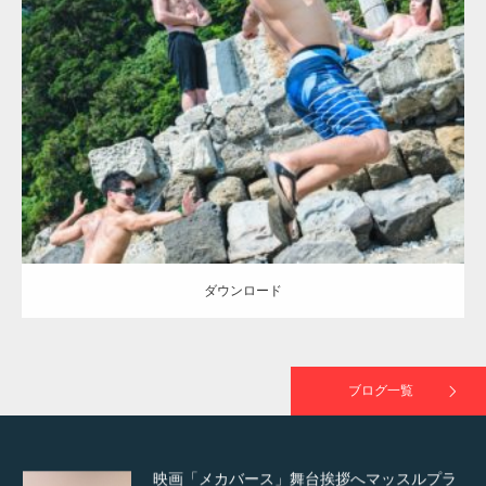
Update:
2021.07.7
TOKYO FMラジオ番組「ONE MORNING」
Category:
海のマッチョ2
inori
AKIHITO(細マッチョ)
SOSUKE
外資系
で紹介さ…
筋肉
闘うマッチョ
ダウンロード
NHK「所さん！事件ですよ」に取材されまし
た（6/8放送）
ダウンロード
映画「黄金泥棒」へマッスルプラスメンバー
が出演
ブログ一覧
映画「メカバース」舞台挨拶へマッスルプラ