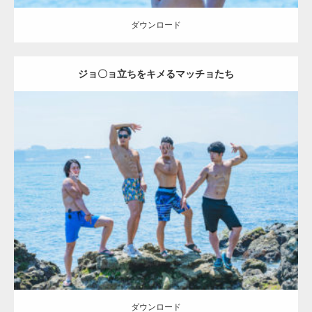
ダウンロード
ジョ〇ョ立ちをキメるマッチョたち
Update:
2023.09.6
Category:
海のマッチョ2
inori
SOSUKE
外資系筋肉
AKIHITO(細マッ
チョ)
腹筋
ダウンロード
ダウンロード