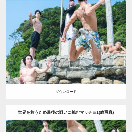
(縦写真)
Update:
2023.09.6
Category:
海のマッチョ2
inori
AKIHITO(細マッチョ)
SOSUKE
外資系
筋肉
背中
闘うマッチョ
ダウンロード
【YouTube】マッチョフリー素材メンバーが
ギネス世界記録…
ダウンロード
世界を救うため最後の戦いに挑むマッチョ1(縦写真)
【TV】TBS番組「ひるおび」にてマッスルプ
ラスが紹介されま…