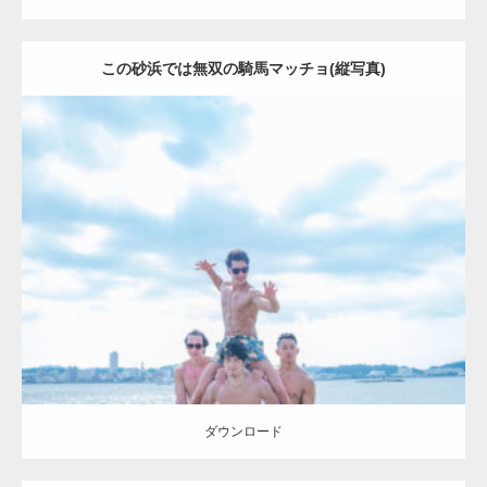
この砂浜では無双の騎馬マッチョ(縦写真)
Update:
2023.09.6
Category:
海のマッチョ2
inori
外資系筋肉
AKIHITO(細マッチョ)
SOSUKE
ダウンロード
ダウンロード