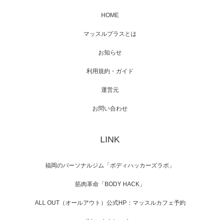
HOME
映画「メカバース」舞台挨拶へマッスルプラ
マッスルプラスとは
スメンバーが出演（3…
お知らせ
利用規約・ガイド
運営元
【TV】NHK BS「COOL JAPAN 」にてマッス
ルプ…
お問い合わせ
LINK
【WEB】「猫と焼き芋とマッチョ」の素材を
「ねとらぼ」さんに…
福岡のパーソナルジム「ボディハッカーズラボ」
筋肉革命「BODY HACK」
ALL OUT（オールアウト）公式HP：マッスルカフェ予約