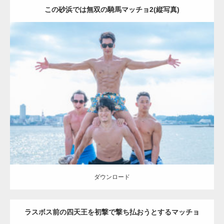
この砂浜では無双の騎馬マッチョ2(縦写真)
Update:
2023.09.6
Category:
海のマッチョ2
AKIHITO(細マッチョ)
SOSUKE
外資系筋肉
ダウンロード
ダウンロード
ラスボス前の四天王を初撃で撃ち払おうとするマッチョ