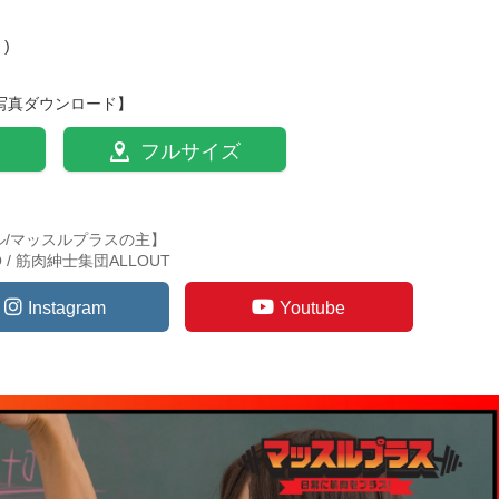
)
写真ダウンロード】
フルサイズ
ル/マッスルプラスの主】
TO / 筋肉紳士集団ALLOUT
Instagram
Youtube