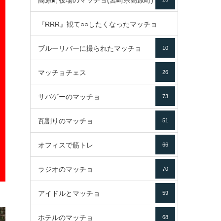
高原町役場のマッチョ(宮崎県高原町)
『RRR』観て○○したくなったマッチョ
ブルーリバーに撮られたマッチョ
10
16
マッチョチェス
26
サバゲーのマッチョ
73
瓦割りのマッチョ
51
オフィスで筋トレ
66
ラジオのマッチョ
70
アイドルとマッチョ
59
ホテルのマッチョ
68