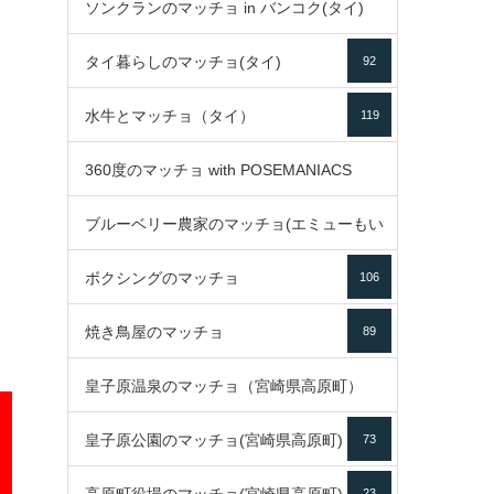
ソンクランのマッチョ in バンコク(タイ)
35
タイ暮らしのマッチョ(タイ)
92
85
水牛とマッチョ（タイ）
119
360度のマッチョ with POSEMANIACS
ブルーベリー農家のマッチョ(エミューもい
49
ボクシングのマッチョ
るよ)
106
72
焼き鳥屋のマッチョ
89
皇子原温泉のマッチョ（宮崎県高原町）
皇子原公園のマッチョ(宮崎県高原町)
73
133
23