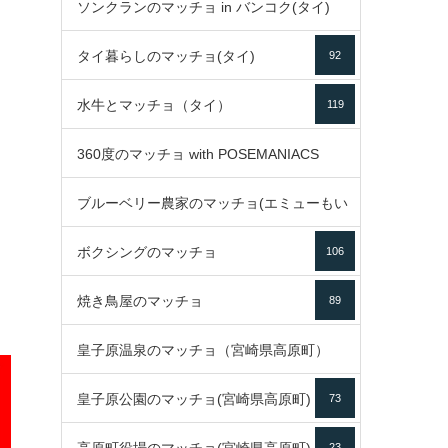
ソンクランのマッチョ in バンコク(タイ)
35
タイ暮らしのマッチョ(タイ)
92
85
水牛とマッチョ（タイ）
119
360度のマッチョ with POSEMANIACS
ブルーベリー農家のマッチョ(エミューもい
49
ボクシングのマッチョ
るよ)
106
72
焼き鳥屋のマッチョ
89
皇子原温泉のマッチョ（宮崎県高原町）
皇子原公園のマッチョ(宮崎県高原町)
73
133
23