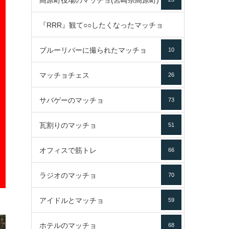
高原町役場のマッチョ(宮崎県高原町)
『RRR』観て○○したくなったマッチョ
ブルーリバーに撮られたマッチョ
10
16
マッチョチェス
26
サバゲーのマッチョ
73
瓦割りのマッチョ
51
オフィスで筋トレ
66
ラジオのマッチョ
70
アイドルとマッチョ
59
ホテルのマッチョ
68