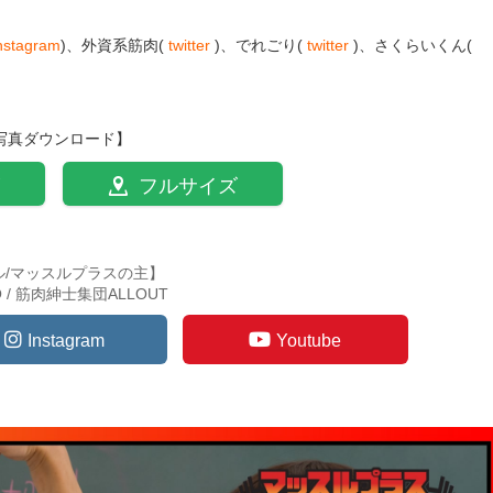
nstagram
)、外資系筋肉(
twitter
)、でれごり(
twitter
)、さくらいくん(
写真ダウンロード】
フルサイズ
ル/マッスルプラスの主】
TO / 筋肉紳士集団ALLOUT
Instagram
Youtube