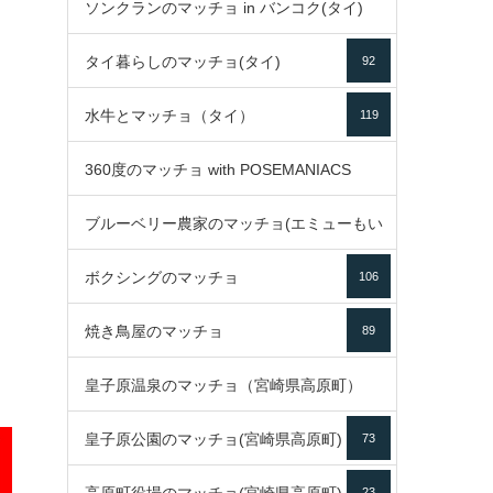
ソンクランのマッチョ in バンコク(タイ)
35
タイ暮らしのマッチョ(タイ)
92
85
水牛とマッチョ（タイ）
119
360度のマッチョ with POSEMANIACS
ブルーベリー農家のマッチョ(エミューもい
49
ボクシングのマッチョ
るよ)
106
72
焼き鳥屋のマッチョ
89
皇子原温泉のマッチョ（宮崎県高原町）
皇子原公園のマッチョ(宮崎県高原町)
73
133
23