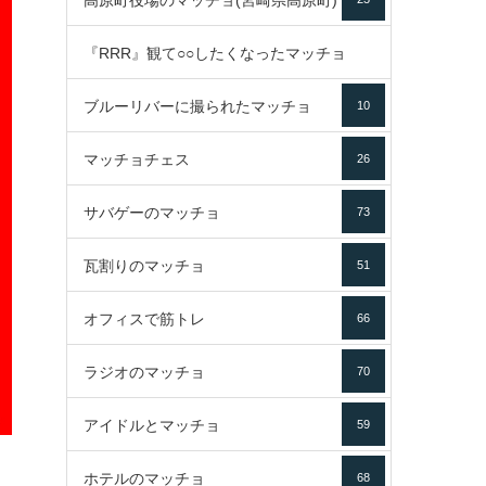
高原町役場のマッチョ(宮崎県高原町)
『RRR』観て○○したくなったマッチョ
ブルーリバーに撮られたマッチョ
10
16
マッチョチェス
26
サバゲーのマッチョ
73
瓦割りのマッチョ
51
オフィスで筋トレ
66
ラジオのマッチョ
70
アイドルとマッチョ
59
ホテルのマッチョ
68