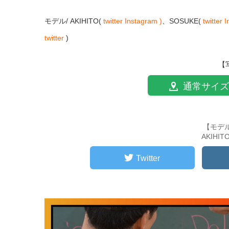
モデル/ AKIHITO(
twitter
Instagram )
、SOSUKE(
twitter
I
twitter
)
【
通常サイズ
【モデ
AKIHI
Twitter