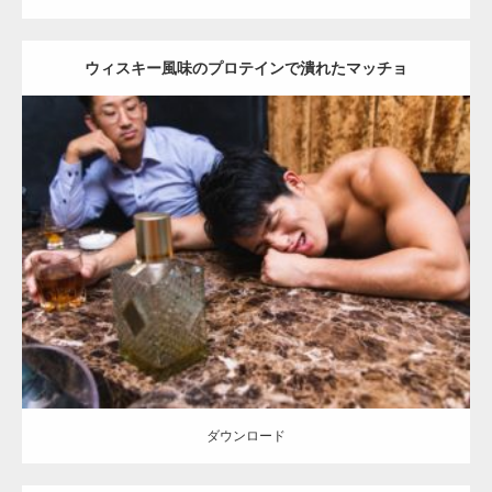
ウィスキー風味のプロテインで潰れたマッチョ
Update:
2023.09.6
Category:
バーのマッチョ
オレンジの人
外資系筋肉
ダウンロード
ダウンロード