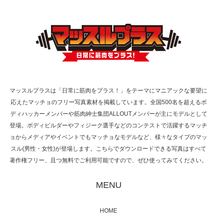
ラスが紹介されま…
TOKYO FMラジオ番組「ONE MORNING」
で紹介さ…
マッスルプラスは「日常に筋肉をプラス！」をテーマにマニアックな要望に
応えたマッチョのフリー写真素材を掲載しています。全国500名を超えるボ
NHK「所さん！事件ですよ」に取材されまし
ディハッカーメンバーや筋肉紳士集団ALLOUTメンバーが主にモデルとして
た（6/8放送）
登場。ボディビルダーやフィジーク選手などのコンテストで活躍するマッチ
ョからメディアやイベントでもマッチョなモデルなど、様々なタイプのマッ
スル(男性・女性)が登場します。こちらでダウンロードできる写真はすべて
著作権フリー、且つ無料でご利用可能ですので、ぜひ使ってみてください。
映画「黄金泥棒」へマッスルプラスメンバー
が出演
MENU
HOME