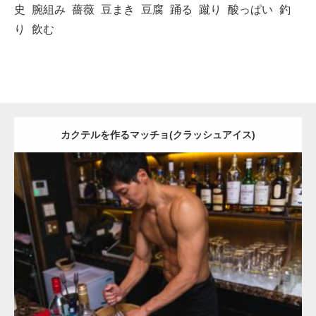
史
腕組み
薔薇
豆まき
豆腐
踊る
蹴り
酸っぱい
釣
り
飲む
カクテルを作るマッチョ(クラッシュアイス)
Update:
2021.07.1
Category:
バーのマッチョ
オレンジの人
AKIHITO(細マッチョ)
肩
ダウンロード