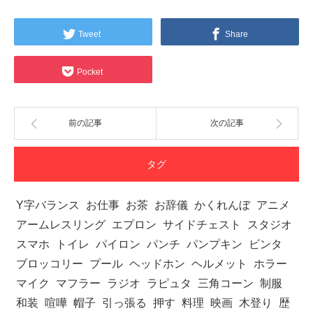
Tweet
Share
Pocket
前の記事
次の記事
タグ
Y字バランス
お仕事
お茶
お辞儀
かくれんぼ
アニメ
アームレスリング
エプロン
サイドチェスト
スタジオ
スマホ
トイレ
パイロン
パンチ
パンプキン
ビンタ
ブロッコリー
プール
ヘッドホン
ヘルメット
ホラー
マイク
マフラー
ラジオ
ラピュタ
三角コーン
制服
和装
喧嘩
帽子
引っ張る
押す
料理
映画
木登り
歴