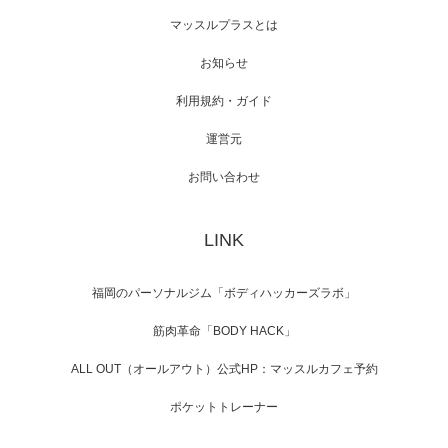
映画「メカバース」舞台挨拶へマッスルプラ
マッスルプラスとは
スメンバーが出演（3…
お知らせ
利用規約・ガイド
運営元
【TV】NHK BS「COOL JAPAN 」にてマッス
ルプ…
お問い合わせ
LINK
【WEB】「猫と焼き芋とマッチョ」の素材を
「ねとらぼ」さんに…
福岡のパーソナルジム「ボディハッカーズラボ」
筋肉革命「BODY HACK」
ALL OUT（オールアウト）公式HP：マッスルカフェ予約
ポケットトレーナー