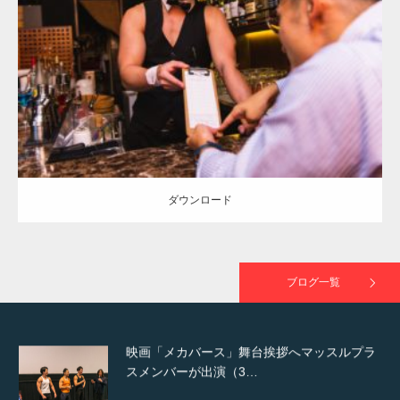
Update:
2021.06.30
TOKYO FMラジオ番組「ONE MORNING」
Category:
バーのマッチョ
で紹介さ…
ダウンロード
NHK「所さん！事件ですよ」に取材されまし
た（6/8放送）
ダウンロード
映画「黄金泥棒」へマッスルプラスメンバー
が出演
ブログ一覧
映画「メカバース」舞台挨拶へマッスルプラ
スメンバーが出演（3…