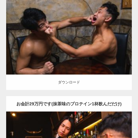
Update:
2021.07.8
Category:
バーのマッチョ
外資系筋肉
肩
殴られマッチョ
ダウンロード
【YouTube】マッチョフリー素材メンバーが
ギネス世界記録…
ダウンロード
お会計29万円です(抹茶味のプロテイン1杯飲んだだけ)
【TV】TBS番組「ひるおび」にてマッスルプ
ラスが紹介されま…