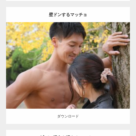
壁ドンするマッチョ
Update:
2021.07.8
Category:
公園のマッチョ
その他
AKIHITO(細マッチョ)
大胸筋
肩
腹
筋
ダウンロード
【YouTube】マッチョフリー素材メンバーが
ギネス世界記録…
ダウンロード