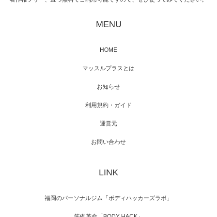
映画「黄金泥棒」へマッスルプラスメンバー
が出演
MENU
HOME
映画「メカバース」舞台挨拶へマッスルプラ
マッスルプラスとは
スメンバーが出演（3…
お知らせ
利用規約・ガイド
運営元
【TV】NHK BS「COOL JAPAN 」にてマッス
ルプ…
お問い合わせ
LINK
【WEB】「猫と焼き芋とマッチョ」の素材を
「ねとらぼ」さんに…
福岡のパーソナルジム「ボディハッカーズラボ」
筋肉革命「BODY HACK」