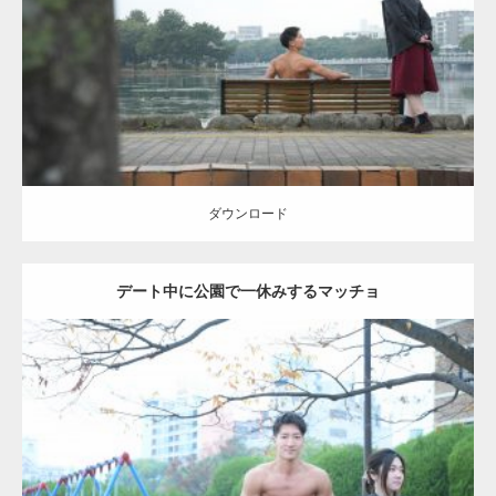
Category:
公園のマッチョ
その他
AKIHITO(細マッチョ)
背中
ダウンロード
ダウンロード
デート中に公園で一休みするマッチョ
Update:
2021.07.6
Category:
公園のマッチョ
その他
AKIHITO(細マッチョ)
腹筋