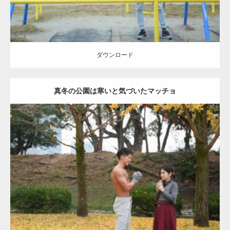
ダウンロード
真冬の公園は寒いと気づいたマッチョ
Update:
2021.07.8
Category:
公園のマッチョ
その他
AKIHITO(細マッチョ)
上腕三頭筋
肩
ダウンロード