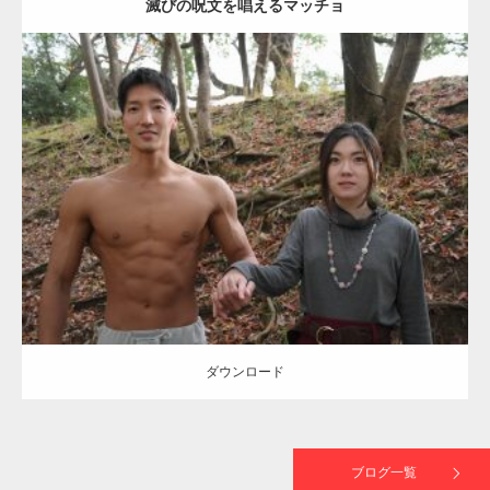
滅びの呪文を唱えるマッチョ
【TV】TBS番組「ひるおび」にてマッスルプ
ラスが紹介されま…
Update:
2021.07.8
TOKYO FMラジオ番組「ONE MORNING」
Category:
公園のマッチョ
その他
AKIHITO(細マッチョ)
大胸筋
腹筋
で紹介さ…
ダウンロード
NHK「所さん！事件ですよ」に取材されまし
た（6/8放送）
ダウンロード
映画「黄金泥棒」へマッスルプラスメンバー
が出演
ブログ一覧