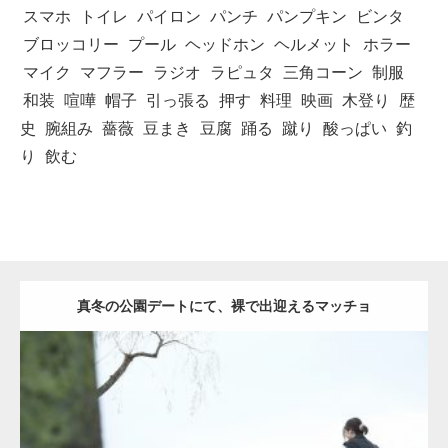
スマホ
トイレ
パイロン
パンチ
パンプキン
ビンタ
ブロッコリー
プール
ヘッドホン
ヘルメット
ホラー
マイク
マフラー
ラジオ
ラピュタ
三角コーン
制服
和装
喧嘩
帽子
引っ張る
押す
料理
映画
木登り
歴
史
腕組み
薔薇
豆まき
豆腐
踊る
蹴り
酸っぱい
釣
り
飲む
真冬の公園デートにて、裸で出迎えるマッチョ
Update:
2021.07.8