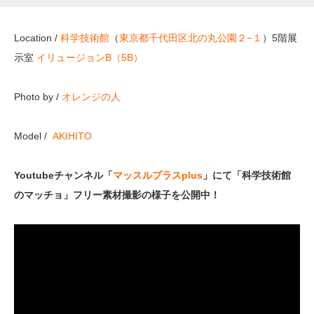
Location /
科学技術館
（
東京都千代田区北の丸公園２−１
）5階展
示室
イリュージョンB（5B）
Photo by /
オレンジの人
Model /
AKIHITO
Youtubeチャンネル「
マッスルプラスplus
」にて「科学技術館
のマッチョ」フリー素材撮影の様子を公開中！