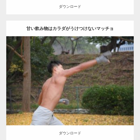
ダウンロード
甘い飲み物はカラダがうけつけないマッチョ
Update:
2021.07.8
Category:
公園のマッチョ
その他
AKIHITO(細マッチョ)
背中
ダウンロード
ダウンロード