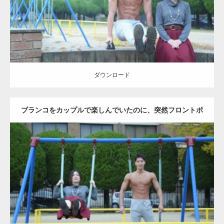
ダウンロード
ダウンロード
ブランコをカップルで楽しんでいたのに、突然フロントポ
ーズをするマッチョ
Update:
2021.07.6
Category:
公園のマッチョ
その他
AKIHITO(細マッチョ)
腹筋
大胸筋
ダウンロード