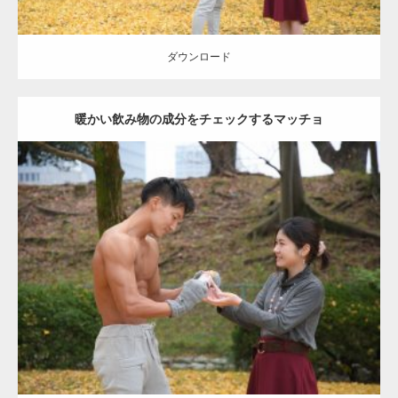
ダウンロード
暖かい飲み物の成分をチェックするマッチョ
Update:
2021.07.8
Category:
公園のマッチョ
その他
AKIHITO(細マッチョ)
上腕三頭筋
肩
ダウンロード