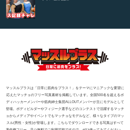
【TV】TBS番組「ひるおび」にてマッスルプ
ラスが紹介されま…
TOKYO FMラジオ番組「ONE MORNING」
で紹介さ…
マッスルプラスは「日常に筋肉をプラス！」をテーマにマニアックな要望に
応えたマッチョのフリー写真素材を掲載しています。全国500名を超えるボ
NHK「所さん！事件ですよ」に取材されまし
ディハッカーメンバーや筋肉紳士集団ALLOUTメンバーが主にモデルとして
た（6/8放送）
登場。ボディビルダーやフィジーク選手などのコンテストで活躍するマッチ
ョからメディアやイベントでもマッチョなモデルなど、様々なタイプのマッ
スル(男性・女性)が登場します。こちらでダウンロードできる写真はすべて
著作権フリー、且つ無料でご利用可能ですので、ぜひ使ってみてください。