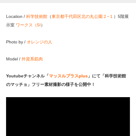
Location /
科学技術館
（
東京都千代田区北の丸公園２−１
）5階展
示室
ワークス（5I
）
Photo by /
オレンジの人
Model /
外資系筋肉
Youtubeチャンネル「
マッスルプラスplus
」にて「科学技術館
のマッチョ」フリー素材撮影の様子を公開中！