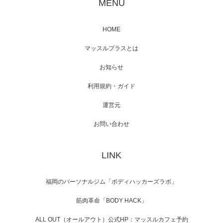
MENU
HOME
映画「メカバース」舞台挨拶へマッスルプラ
マッスルプラスとは
スメンバーが出演（3…
お知らせ
利用規約・ガイド
運営元
【TV】NHK BS「COOL JAPAN 」にてマッス
ルプ…
お問い合わせ
LINK
【WEB】「猫と焼き芋とマッチョ」の素材を
「ねとらぼ」さんに…
福岡のパーソナルジム「ボディハッカーズラボ」
筋肉革命「BODY HACK」
ALL OUT（オールアウト）公式HP：マッスルカフェ予約