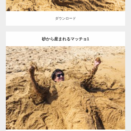
ダウンロード
砂から産まれるマッチョ1
Update:
2021.07.8
Category:
海のマッチョ
オレンジの人
AKIHITO(細マッチョ)
ダウンロード