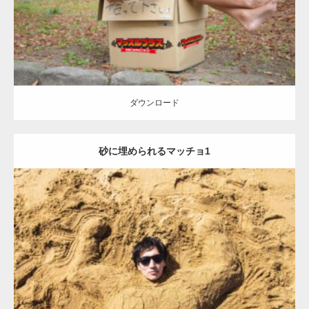
ダウンロード
ダウンロード
砂に埋められるマッチョ1
Update:
2021.07.8
Category:
海のマッチョ
オレンジの人
AKIHITO(細マッチョ)
ダウンロード