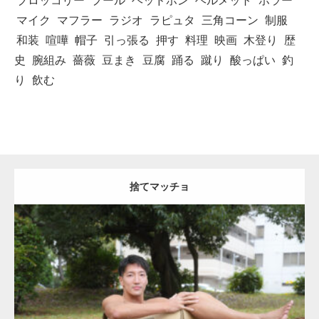
ブロッコリー
プール
ヘッドホン
ヘルメット
ホラー
マイク
マフラー
ラジオ
ラピュタ
三角コーン
制服
和装
喧嘩
帽子
引っ張る
押す
料理
映画
木登り
歴
史
腕組み
薔薇
豆まき
豆腐
踊る
蹴り
酸っぱい
釣
り
飲む
捨てマッチョ
Update:
2023.04.28
Category:
公園のマッチョ
オレンジの人
AKIHITO(細マッチョ)
脚
捨
てマッチョ