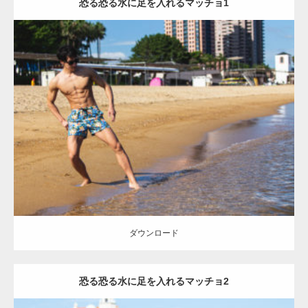
恐る恐る水に足を入れるマッチョ1
Update:
2021.07.8
Category:
海のマッチョ
オレンジの人
AKIHITO(細マッチョ)
脚
腹筋
ダウンロード
【YouTube】マッチョフリー素材メンバーが
ギネス世界記録…
ダウンロード
恐る恐る水に足を入れるマッチョ2
【TV】TBS番組「ひるおび」にてマッスルプ
ラスが紹介されま…