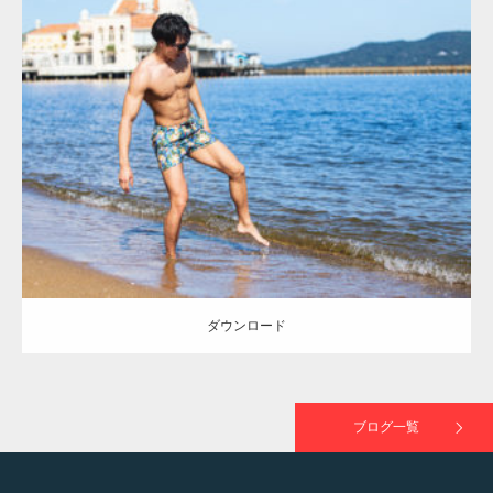
Update:
2021.07.8
TOKYO FMラジオ番組「ONE MORNING」
Category:
海のマッチョ
オレンジの人
AKIHITO(細マッチョ)
大胸筋
で紹介さ…
脚
ダウンロード
NHK「所さん！事件ですよ」に取材されまし
た（6/8放送）
ダウンロード
映画「黄金泥棒」へマッスルプラスメンバー
が出演
ブログ一覧