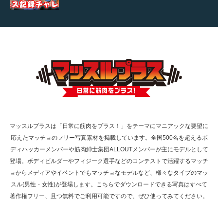
【TV】TBS番組「ひるおび」にてマッスルプ
ラスが紹介されま…
TOKYO FMラジオ番組「ONE MORNING」
で紹介さ…
マッスルプラスは「日常に筋肉をプラス！」をテーマにマニアックな要望に
応えたマッチョのフリー写真素材を掲載しています。全国500名を超えるボ
NHK「所さん！事件ですよ」に取材されまし
ディハッカーメンバーや筋肉紳士集団ALLOUTメンバーが主にモデルとして
た（6/8放送）
登場。ボディビルダーやフィジーク選手などのコンテストで活躍するマッチ
ョからメディアやイベントでもマッチョなモデルなど、様々なタイプのマッ
スル(男性・女性)が登場します。こちらでダウンロードできる写真はすべて
著作権フリー、且つ無料でご利用可能ですので、ぜひ使ってみてください。
映画「黄金泥棒」へマッスルプラスメンバー
が出演