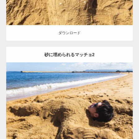
ダウンロード
砂に埋められるマッチョ2
Update:
2021.07.8
Category:
海のマッチョ
オレンジの人
AKIHITO(細マッチョ)
ダウンロード