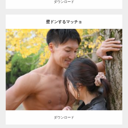
ダウンロード
壁ドンするマッチョ
Update:
2021.07.8
Category:
公園のマッチョ
その他
AKIHITO(細マッチョ)
大胸筋
肩
腹
筋
ダウンロード
【YouTube】マッチョフリー素材メンバーが
ギネス世界記録…
ダウンロード