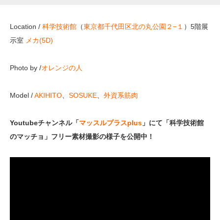
Location /
科学技術館
（
東京都千代田区北の丸公園２−１
）5階展
示室
メカ(5D)
Photo by /
オレンジの人
Model /
AKIHITO
、
SOSUKE
、
外資系筋肉
Youtubeチャンネル「
マッスルプラスplus
」にて「科学技術館
のマッチョ」フリー素材撮影の様子を公開中！