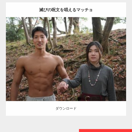
滅びの呪文を唱えるマッチョ
【TV】TBS番組「ひるおび」にてマッスルプ
ラスが紹介されま…
Update:
2021.07.8
TOKYO FMラジオ番組「ONE MORNING」
Category:
公園のマッチョ
その他
AKIHITO(細マッチョ)
大胸筋
腹筋
で紹介さ…
ダウンロード
NHK「所さん！事件ですよ」に取材されまし
た（6/8放送）
ダウンロード
映画「黄金泥棒」へマッスルプラスメンバー
が出演