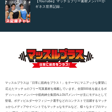
【YouTube】マッチョフリー素材メンバーが
ギネス世界記録…
【TV】TBS番組「ひるおび」にてマッスルプ
ラスが紹介されま…
TOKYO FMラジオ番組「ONE MORNING」
で紹介さ…
マッスルプラスは「日常に筋肉をプラス！」をテーマにマニアックな要望に
応えたマッチョのフリー写真素材を掲載しています。全国500名を超えるボ
NHK「所さん！事件ですよ」に取材されまし
ディハッカーメンバーや筋肉紳士集団ALLOUTメンバーが主にモデルとして
た（6/8放送）
登場。ボディビルダーやフィジーク選手などのコンテストで活躍するマッチ
ョからメディアやイベントでもマッチョなモデルなど、様々なタイプのマッ