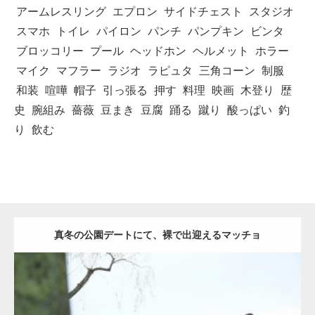
アームレスリング
エプロン
サイドチェスト
スタジオ
スマホ
トイレ
パイロン
パンチ
パンプキン
ビンタ
ブロッコリー
プール
ヘッドホン
ヘルメット
ホラー
マイク
マフラー
ラジオ
ラピュタ
三角コーン
制服
和装
喧嘩
帽子
引っ張る
押す
料理
映画
木登り
歴
史
腕組み
薔薇
豆まき
豆腐
踊る
蹴り
酸っぱい
釣
り
飲む
真冬の公園デートにて、裸で出迎えるマッチョ