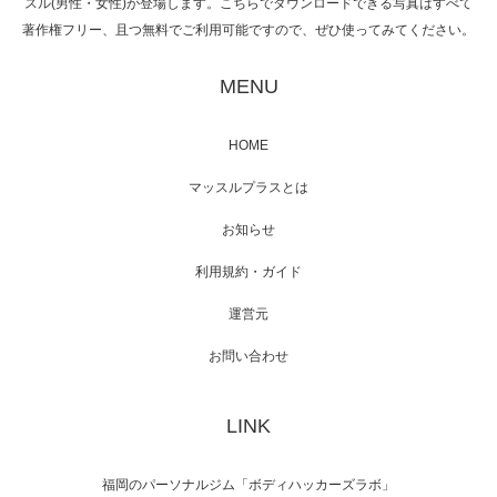
スル(男性・女性)が登場します。こちらでダウンロードできる写真はすべて
著作権フリー、且つ無料でご利用可能ですので、ぜひ使ってみてください。
映画「黄金泥棒」へマッスルプラスメンバー
が出演
MENU
HOME
映画「メカバース」舞台挨拶へマッスルプラ
マッスルプラスとは
スメンバーが出演（3…
お知らせ
利用規約・ガイド
運営元
【TV】NHK BS「COOL JAPAN 」にてマッス
ルプ…
お問い合わせ
LINK
【WEB】「猫と焼き芋とマッチョ」の素材を
「ねとらぼ」さんに…
福岡のパーソナルジム「ボディハッカーズラボ」