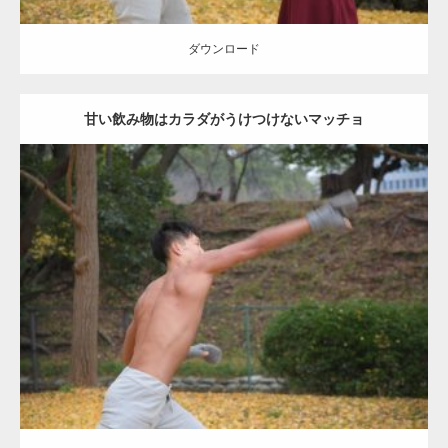
ダウンロード
甘い飲み物はカラダがうけつけないマッチョ
Update:
2021.07.8
Category:
公園のマッチョ
その他
AKIHITO(細マッチョ)
背中
ダウンロード