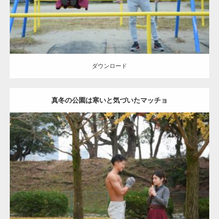
ダウンロード
真冬の公園は寒いと気づいたマッチョ
Update:
2021.07.8
Category:
公園のマッチョ
その他
AKIHITO(細マッチョ)
上腕三頭筋
肩
ダウンロード