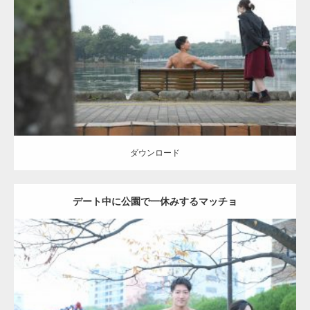
Update:
2021.07.8
Category:
公園のマッチョ
その他
AKIHITO(細マッチョ)
背中
ダウンロード
ダウンロード
デート中に公園で一休みするマッチョ
Update:
2021.07.6
Category:
公園のマッチョ
その他
AKIHITO(細マッチョ)
腹筋