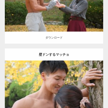
ダウンロード
ダウンロード
壁ドンするマッチョ
Update:
2021.07.8
Category:
公園のマッチョ
その他
AKIHITO(細マッチョ)
大胸筋
肩
腹
筋
ダウンロード