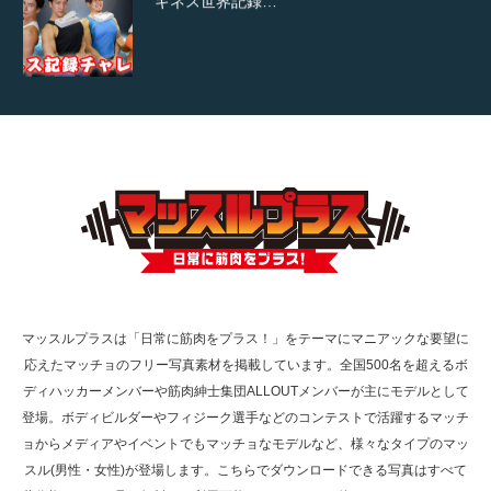
ギネス世界記録…
【TV】TBS番組「ひるおび」にてマッスルプ
ラスが紹介されま…
TOKYO FMラジオ番組「ONE MORNING」
で紹介さ…
マッスルプラスは「日常に筋肉をプラス！」をテーマにマニアックな要望に
応えたマッチョのフリー写真素材を掲載しています。全国500名を超えるボ
NHK「所さん！事件ですよ」に取材されまし
ディハッカーメンバーや筋肉紳士集団ALLOUTメンバーが主にモデルとして
た（6/8放送）
登場。ボディビルダーやフィジーク選手などのコンテストで活躍するマッチ
ョからメディアやイベントでもマッチョなモデルなど、様々なタイプのマッ
スル(男性・女性)が登場します。こちらでダウンロードできる写真はすべて