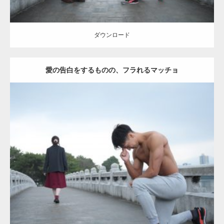
ダウンロード
愛の告白をするものの、フラれるマッチョ
Update:
2021.07.8
Category:
公園のマッチョ
その他
AKIHITO(細マッチョ)
上腕三頭筋
肩
ダウンロード