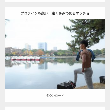
プロテインを想い、遠くをみつめるマッチョ
Update:
2021.07.6
Category:
公園のマッチョ
その他
AKIHITO(細マッチョ)
肩
ダウンロード
【YouTube】マッチョフリー素材メンバーが
ギネス世界記録…
ダウンロード