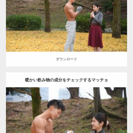
Category:
公園のマッチョ
その他
AKIHITO(細マッチョ)
上腕三頭筋
肩
ダウンロード
ダウンロード
暖かい飲み物の成分をチェックするマッチョ
Update:
2021.07.8
Category:
公園のマッチョ
その他
AKIHITO(細マッチョ)
上腕三頭筋
肩