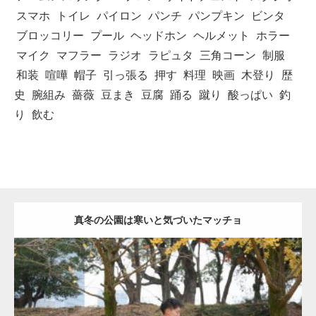
スマホ
トイレ
パイロン
パンチ
パンプキン
ビンタ
ブロッコリー
プール
ヘッドホン
ヘルメット
ホラー
マイク
マフラー
ラジオ
ラピュタ
三角コーン
制服
和装
喧嘩
帽子
引っ張る
押す
料理
映画
木登り
歴
史
腕組み
薔薇
豆まき
豆腐
踊る
蹴り
酸っぱい
釣
り
飲む
真冬の公園は寒いと気づいたマッチョ
Update:
2021.07.8