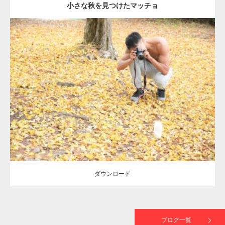
小さな秋を見つけたマッチョ
【TV】TBS番組「ひるおび」にてマッスルプ
ラスが紹介されま…
Update:
2021.07.8
TOKYO FMラジオ番組「ONE MORNING」
Category:
公園のマッチョ
その他
AKIHITO(細マッチョ)
肩
で紹介さ…
ダウンロード
NHK「所さん！事件ですよ」に取材されまし
た（6/8放送）
ダウンロード
映画「黄金泥棒」へマッスルプラスメンバー
が出演
ブログ一覧