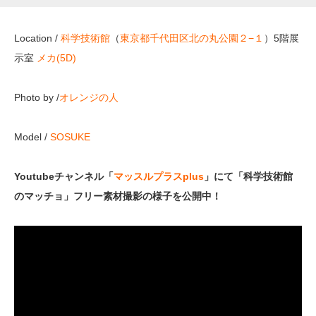
Location /
科学技術館
（
東京都千代田区北の丸公園２−１
）5階展
示室
メカ(5D)
Photo by /
オレンジの人
Model /
SOSUKE
Youtubeチャンネル「
マッスルプラスplus
」にて「科学技術館
のマッチョ」フリー素材撮影の様子を公開中！