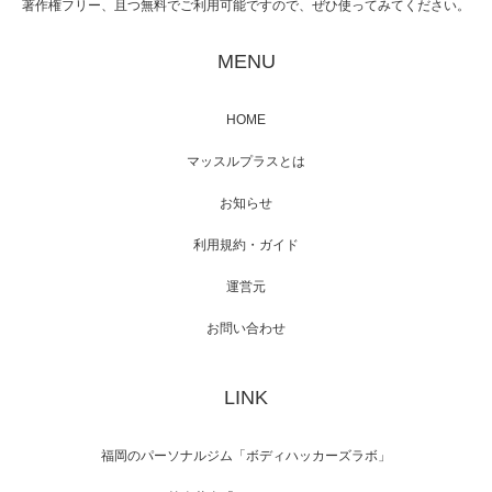
著作権フリー、且つ無料でご利用可能ですので、ぜひ使ってみてください。
映画「黄金泥棒」へマッスルプラスメンバー
が出演
MENU
HOME
映画「メカバース」舞台挨拶へマッスルプラ
マッスルプラスとは
スメンバーが出演（3…
お知らせ
利用規約・ガイド
運営元
【TV】NHK BS「COOL JAPAN 」にてマッス
ルプ…
お問い合わせ
LINK
【WEB】「猫と焼き芋とマッチョ」の素材を
「ねとらぼ」さんに…
福岡のパーソナルジム「ボディハッカーズラボ」