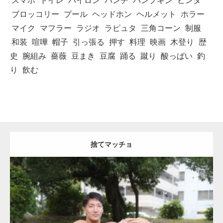
スマホ
トイレ
パイロン
パンチ
パンプキン
ビンタ
ブロッコリー
プール
ヘッドホン
ヘルメット
ホラー
マイク
マフラー
ラジオ
ラピュタ
三角コーン
制服
和装
喧嘩
帽子
引っ張る
押す
料理
映画
木登り
歴
史
腕組み
薔薇
豆まき
豆腐
踊る
蹴り
酸っぱい
釣
り
飲む
捨てマッチョ
Update:
2023.04.28
Category:
公園のマッチョ
オレンジの人
AKIHITO(細マッチョ)
脚
捨