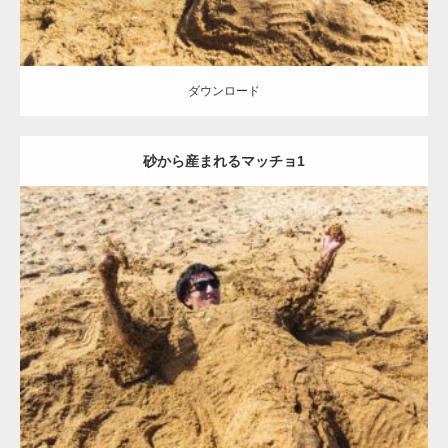
ダウンロード
砂から産まれるマッチョ1
Update:
2021.07.8
Category:
海のマッチョ
オレンジの人
AKIHITO(細マッチョ)
ダウンロード