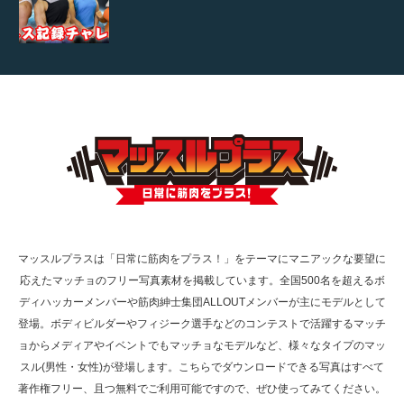
【TV】TBS番組「ひるおび」にてマッスルプ
ラスが紹介されま…
TOKYO FMラジオ番組「ONE MORNING」
で紹介さ…
マッスルプラスは「日常に筋肉をプラス！」をテーマにマニアックな要望に
応えたマッチョのフリー写真素材を掲載しています。全国500名を超えるボ
NHK「所さん！事件ですよ」に取材されまし
ディハッカーメンバーや筋肉紳士集団ALLOUTメンバーが主にモデルとして
た（6/8放送）
登場。ボディビルダーやフィジーク選手などのコンテストで活躍するマッチ
ョからメディアやイベントでもマッチョなモデルなど、様々なタイプのマッ
スル(男性・女性)が登場します。こちらでダウンロードできる写真はすべて
著作権フリー、且つ無料でご利用可能ですので、ぜひ使ってみてください。
映画「黄金泥棒」へマッスルプラスメンバー