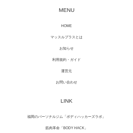
が出演
MENU
HOME
映画「メカバース」舞台挨拶へマッスルプラ
マッスルプラスとは
スメンバーが出演（3…
お知らせ
利用規約・ガイド
運営元
【TV】NHK BS「COOL JAPAN 」にてマッス
ルプ…
お問い合わせ
LINK
【WEB】「猫と焼き芋とマッチョ」の素材を
「ねとらぼ」さんに…
福岡のパーソナルジム「ボディハッカーズラボ」
筋肉革命「BODY HACK」