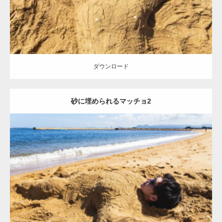
ダウンロード
砂に埋められるマッチョ2
Update:
2021.07.8
Category:
海のマッチョ
オレンジの人
AKIHITO(細マッチョ)
ダウンロード