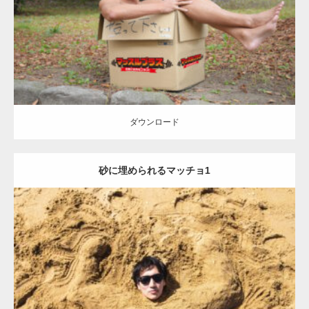
てマッチョ
ダウンロード
ダウンロード
砂に埋められるマッチョ1
Update:
2021.07.8
Category:
海のマッチョ
オレンジの人
AKIHITO(細マッチョ)
ダウンロード