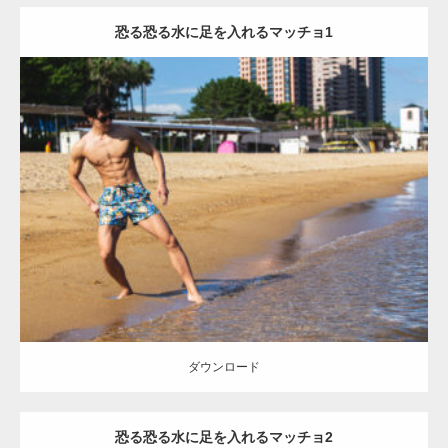
恐る恐る水に足を入れるマッチョ1
Update:
2021.07.8
Category:
海のマッチョ
オレンジの人
AKIHITO(細マッチョ)
脚
腹筋
ダウンロード
【YouTube】マッチョフリー素材メンバーが
ギネス世界記録…
ダウンロード
恐る恐る水に足を入れるマッチョ2
【TV】TBS番組「ひるおび」にてマッスルプ