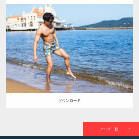
ラスが紹介されま…
Update:
2021.07.8
TOKYO FMラジオ番組「ONE MORNING」
Category:
海のマッチョ
オレンジの人
AKIHITO(細マッチョ)
大胸筋
で紹介さ…
脚
ダウンロード
NHK「所さん！事件ですよ」に取材されまし
た（6/8放送）
ダウンロード
映画「黄金泥棒」へマッスルプラスメンバー
が出演
ブログ一覧