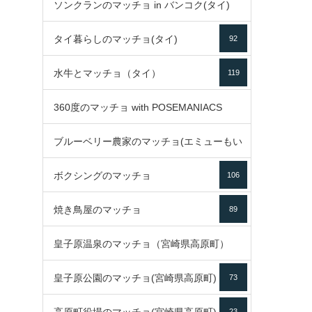
ソンクランのマッチョ in バンコク(タイ)
35
タイ暮らしのマッチョ(タイ)
92
85
水牛とマッチョ（タイ）
119
360度のマッチョ with POSEMANIACS
ブルーベリー農家のマッチョ(エミューもい
49
ボクシングのマッチョ
るよ)
106
72
焼き鳥屋のマッチョ
89
皇子原温泉のマッチョ（宮崎県高原町）
皇子原公園のマッチョ(宮崎県高原町)
73
133
23