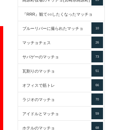
高原町役場のマッチョ(宮崎県高原町)
『RRR』観て○○したくなったマッチョ
ブルーリバーに撮られたマッチョ
10
16
マッチョチェス
26
サバゲーのマッチョ
73
瓦割りのマッチョ
51
オフィスで筋トレ
66
ラジオのマッチョ
70
アイドルとマッチョ
59
ホテルのマッチョ
68