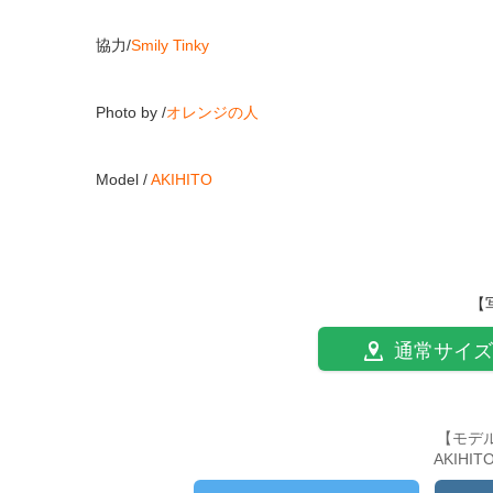
協力
/
Smily Tinky
Photo by /
オレンジの人
Model /
AKIHITO
【
通常サイズ
【モデ
AKIHI