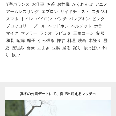
Y字バランス
お仕事
お茶
お辞儀
かくれんぼ
アニメ
アームレスリング
エプロン
サイドチェスト
スタジオ
スマホ
トイレ
パイロン
パンチ
パンプキン
ビンタ
ブロッコリー
プール
ヘッドホン
ヘルメット
ホラー
マイク
マフラー
ラジオ
ラピュタ
三角コーン
制服
和装
喧嘩
帽子
引っ張る
押す
料理
映画
木登り
歴
史
腕組み
薔薇
豆まき
豆腐
踊る
蹴り
酸っぱい
釣
り
飲む
真冬の公園デートにて、裸で出迎えるマッチョ