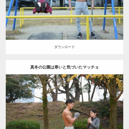
ダウンロード
ダウンロード
真冬の公園は寒いと気づいたマッチョ
Update:
2021.07.8
Category:
公園のマッチョ
その他
AKIHITO(細マッチョ)
上腕三頭筋
肩
ダウンロード