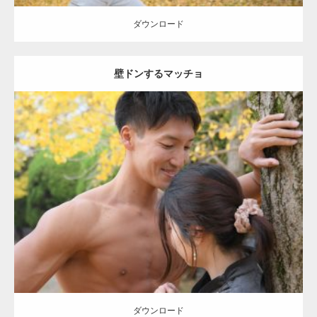
ダウンロード
壁ドンするマッチョ
Update:
2021.07.8
Category:
公園のマッチョ
その他
AKIHITO(細マッチョ)
大胸筋
肩
腹
筋
ダウンロード
【YouTube】マッチョフリー素材メンバーが
ギネス世界記録…
ダウンロード