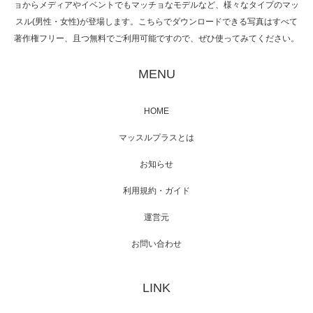
ョからメディアやイベントでもマッチョなモデルなど、様々なタイプのマッ
スル(男性・女性)が登場します。こちらでダウンロードできる写真はすべて
著作権フリー、且つ無料でご利用可能ですので、ぜひ使ってみてください。
映画「黄金泥棒」へマッスルプラスメンバー
が出演
MENU
HOME
映画「メカバース」舞台挨拶へマッスルプラ
マッスルプラスとは
スメンバーが出演（3…
お知らせ
利用規約・ガイド
運営元
【TV】NHK BS「COOL JAPAN 」にてマッス
ルプ…
お問い合わせ
LINK
【WEB】「猫と焼き芋とマッチョ」の素材を