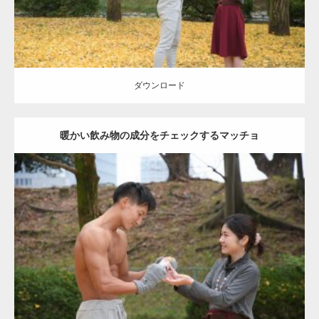
ダウンロード
暖かい飲み物の成分をチェックするマッチョ
Update:
2021.07.8
Category:
公園のマッチョ
その他
AKIHITO(細マッチョ)
上腕三頭筋
肩
ダウンロード