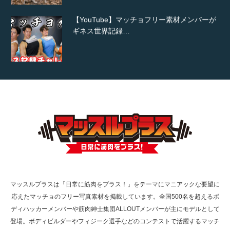
【YouTube】マッチョフリー素材メンバーが
ギネス世界記録…
【TV】TBS番組「ひるおび」にてマッスルプ
ラスが紹介されま…
TOKYO FMラジオ番組「ONE MORNING」
で紹介さ…
マッスルプラスは「日常に筋肉をプラス！」をテーマにマニアックな要望に
応えたマッチョのフリー写真素材を掲載しています。全国500名を超えるボ
NHK「所さん！事件ですよ」に取材されまし
ディハッカーメンバーや筋肉紳士集団ALLOUTメンバーが主にモデルとして
た（6/8放送）
登場。ボディビルダーやフィジーク選手などのコンテストで活躍するマッチ