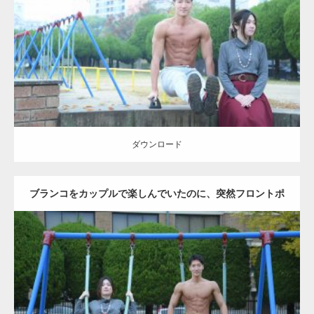
Category:
公園のマッチョ
その他
AKIHITO(細マッチョ)
腹筋
ダウンロード
ダウンロード
ブランコをカップルで楽しんでいたのに、突然フロントポ
ーズをするマッチョ
Update:
2021.07.6
Category:
公園のマッチョ
その他
AKIHITO(細マッチョ)
腹筋
大胸筋