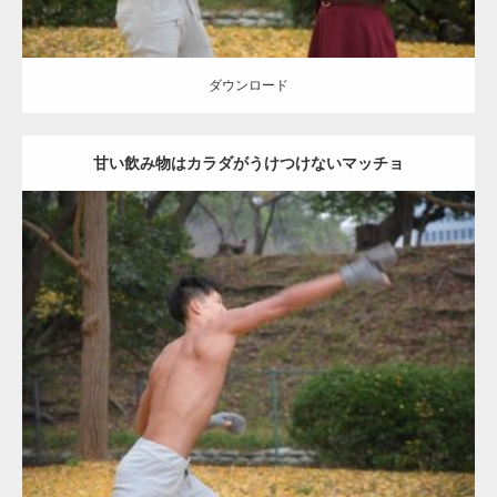
ダウンロード
甘い飲み物はカラダがうけつけないマッチョ
Update:
2021.07.8
Category:
公園のマッチョ
その他
AKIHITO(細マッチョ)
背中
ダウンロード