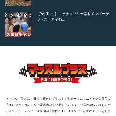
【YouTube】マッチョフリー素材メンバーが
ギネス世界記録…
【TV】TBS番組「ひるおび」にてマッスルプ
ラスが紹介されま…
TOKYO FMラジオ番組「ONE MORNING」
で紹介さ…
マッスルプラスは「日常に筋肉をプラス！」をテーマにマニアックな要望に
応えたマッチョのフリー写真素材を掲載しています。全国500名を超えるボ
NHK「所さん！事件ですよ」に取材されまし
ディハッカーメンバーや筋肉紳士集団ALLOUTメンバーが主にモデルとして
た（6/8放送）