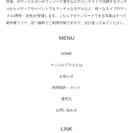
登場。ボディビルダーやフィジーク選手などのコンテストで活躍するマッチ
ョからメディアやイベントでもマッチョなモデルなど、様々なタイプのマッ
スル(男性・女性)が登場します。こちらでダウンロードできる写真はすべて
著作権フリー、且つ無料でご利用可能ですので、ぜひ使ってみてください。
映画「黄金泥棒」へマッスルプラスメンバー
が出演
MENU
HOME
映画「メカバース」舞台挨拶へマッスルプラ
マッスルプラスとは
スメンバーが出演（3…
お知らせ
利用規約・ガイド
運営元
【TV】NHK BS「COOL JAPAN 」にてマッス
ルプ…
お問い合わせ
LINK