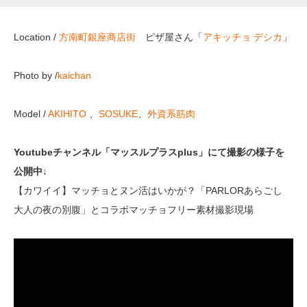
Location /
方南町銀座商店街
ピザ屋さん「
アキッチョ デシカ
」
Photo by /
kaichan
Model /
AKIHITO
、
SOSUKE
、
外資系筋肉
Youtubeチャンネル「マッスルプラスplus」にて撮影の様子を
公開中↓
【カワイイ】マッチョとヌン活はいかが？「PARLORあらごし
大人の夜の別腹」とコラボマッチョフリー素材撮影現場