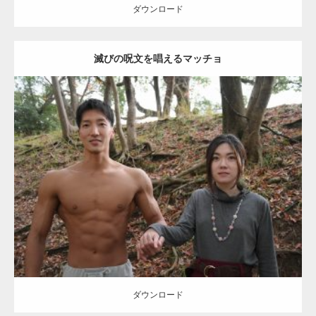
ダウンロード
滅びの呪文を唱えるマッチョ
【TV】TBS番組「ひるおび」にてマッスルプ
ラスが紹介されま…
Update:
2021.07.8
TOKYO FMラジオ番組「ONE MORNING」
Category:
公園のマッチョ
その他
AKIHITO(細マッチョ)
大胸筋
腹筋
で紹介さ…
ダウンロード
NHK「所さん！事件ですよ」に取材されまし
た（6/8放送）
ダウンロード