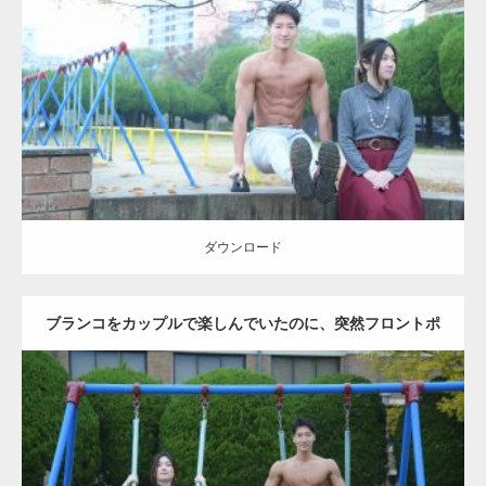
Update:
2021.07.6
Category:
公園のマッチョ
その他
AKIHITO(細マッチョ)
腹筋
ダウンロード
ダウンロード
ブランコをカップルで楽しんでいたのに、突然フロントポ
ーズをするマッチョ
Update:
2021.07.6