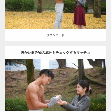
ダウンロード
ダウンロード
暖かい飲み物の成分をチェックするマッチョ
Update:
2021.07.8
Category:
公園のマッチョ
その他
AKIHITO(細マッチョ)
上腕三頭筋
肩
ダウンロード