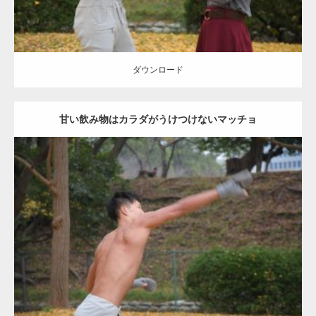
ダウンロード
甘い飲み物はカラダがうけつけないマッチョ
Update:
2021.07.8
Category:
公園のマッチョ
その他
AKIHITO(細マッチョ)
背中
ダウンロード