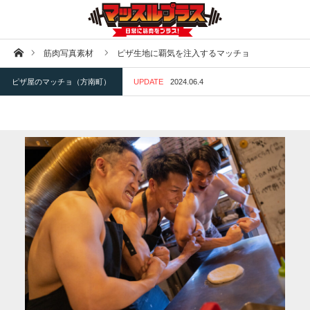
ホーム
筋肉写真素材
ピザ生地に覇気を注入するマッチョ
ピザ屋のマッチョ（方南町）
UPDATE
2024.06.4