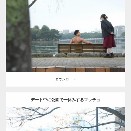
Update:
2021.07.8
Category:
公園のマッチョ
その他
AKIHITO(細マッチョ)
背中
ダウンロード
ダウンロード
デート中に公園で一休みするマッチョ