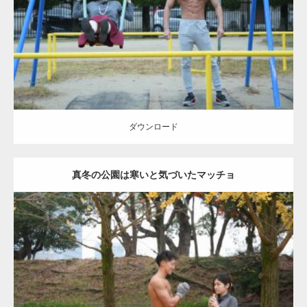
Category:
公園のマッチョ
その他
AKIHITO(細マッチョ)
腹筋
大胸筋
ダウンロード
ダウンロード
真冬の公園は寒いと気づいたマッチョ
Update:
2021.07.8
Category:
公園のマッチョ
その他
AKIHITO(細マッチョ)
上腕三頭筋
肩