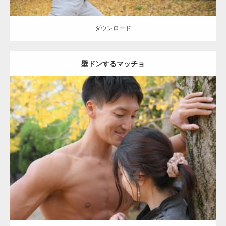
ダウンロード
壁ドンするマッチョ
Update:
2021.07.8
Category:
公園のマッチョ
その他
AKIHITO(細マッチョ)
大胸筋
肩
腹
筋
ダウンロード
【YouTube】マッチョフリー素材メンバーが
ギネス世界記録…