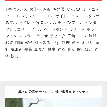
Y字バランス
お仕事
お茶
お辞儀
かくれんぼ
アニメ
アームレスリング
エプロン
サイドチェスト
スタジオ
スマホ
トイレ
パイロン
パンチ
パンプキン
ビンタ
ブロッコリー
プール
ヘッドホン
ヘルメット
ホラー
マイク
マフラー
ラジオ
ラピュタ
三角コーン
制服
和装
喧嘩
帽子
引っ張る
押す
料理
映画
木登り
歴
史
腕組み
薔薇
豆まき
豆腐
踊る
蹴り
酸っぱい
釣
り
飲む
真冬の公園デートにて、裸で出迎えるマッチョ