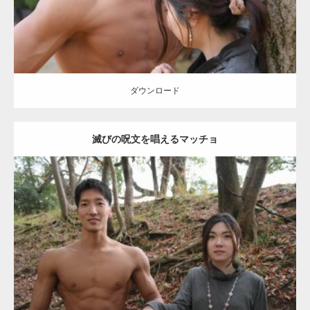
【YouTube】マッチョフリー素材メンバーが
ギネス世界記録…
ダウンロード
滅びの呪文を唱えるマッチョ
【TV】TBS番組「ひるおび」にてマッスルプ
ラスが紹介されま…
Update:
2021.07.8
TOKYO FMラジオ番組「ONE MORNING」
Category:
公園のマッチョ
その他
AKIHITO(細マッチョ)
大胸筋
腹筋
で紹介さ…
ダウンロード