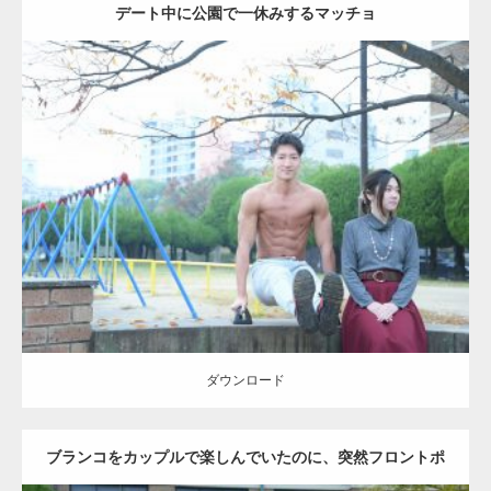
デート中に公園で一休みするマッチョ
Update:
2021.07.6
Category:
公園のマッチョ
その他
AKIHITO(細マッチョ)
腹筋
ダウンロード
ダウンロード
ブランコをカップルで楽しんでいたのに、突然フロントポ