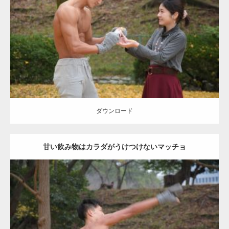
Category:
公園のマッチョ
その他
AKIHITO(細マッチョ)
上腕三頭筋
肩
ダウンロード
ダウンロード
甘い飲み物はカラダがうけつけないマッチョ
Update:
2021.07.8
Category:
公園のマッチョ
その他
AKIHITO(細マッチョ)
背中