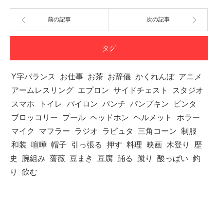
前の記事
次の記事
タグ
Y字バランス
お仕事
お茶
お辞儀
かくれんぼ
アニメ
アームレスリング
エプロン
サイドチェスト
スタジオ
スマホ
トイレ
パイロン
パンチ
パンプキン
ビンタ
ブロッコリー
プール
ヘッドホン
ヘルメット
ホラー
マイク
マフラー
ラジオ
ラピュタ
三角コーン
制服
和装
喧嘩
帽子
引っ張る
押す
料理
映画
木登り
歴
史
腕組み
薔薇
豆まき
豆腐
踊る
蹴り
酸っぱい
釣
り
飲む