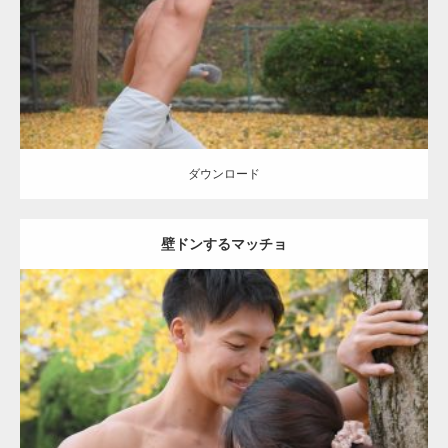
ダウンロード
ダウンロード
壁ドンするマッチョ
Update:
2021.07.8
Category:
公園のマッチョ
その他
AKIHITO(細マッチョ)
大胸筋
肩
腹
筋
ダウンロード