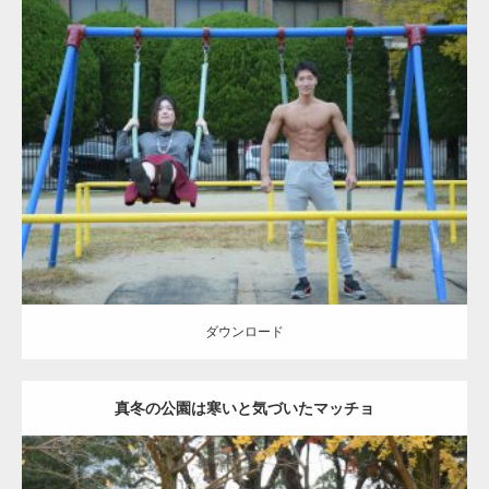
ーズをするマッチョ
Update:
2021.07.6
Category:
公園のマッチョ
その他
AKIHITO(細マッチョ)
腹筋
大胸筋
ダウンロード
ダウンロード
真冬の公園は寒いと気づいたマッチョ