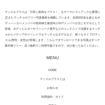
マッスルプラスは「日常に筋肉をプラス！」をテーマにマニアックな要望に
応えたマッチョのフリー写真素材を掲載しています。全国500名を超えるボ
NHK「所さん！事件ですよ」に取材されまし
ディハッカーメンバーや筋肉紳士集団ALLOUTメンバーが主にモデルとして
た（6/8放送）
登場。ボディビルダーやフィジーク選手などのコンテストで活躍するマッチ
ョからメディアやイベントでもマッチョなモデルなど、様々なタイプのマッ
スル(男性・女性)が登場します。こちらでダウンロードできる写真はすべて
著作権フリー、且つ無料でご利用可能ですので、ぜひ使ってみてください。
映画「黄金泥棒」へマッスルプラスメンバー
が出演
MENU
HOME
映画「メカバース」舞台挨拶へマッスルプラ
マッスルプラスとは
スメンバーが出演（3…
お知らせ
利用規約・ガイド