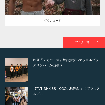
NHK「所さん！事件ですよ」に取材されまし
た（6/8放送）
ダウンロード
映画「黄金泥棒」へマッスルプラスメンバー
が出演
ブログ一覧
映画「メカバース」舞台挨拶へマッスルプラ
スメンバーが出演（3…
【TV】NHK BS「COOL JAPAN 」にてマッス
ルプ…