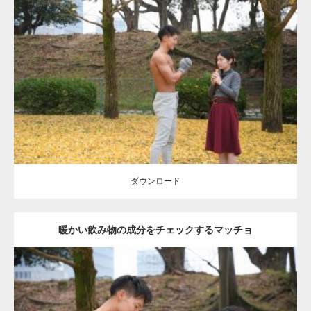
Update:
2021.07.8
Category:
公園のマッチョ
その他
AKIHITO(細マッチョ)
上腕三頭筋
肩
ダウンロード
ダウンロード
暖かい飲み物の成分をチェックするマッチョ
Update:
2021.07.8