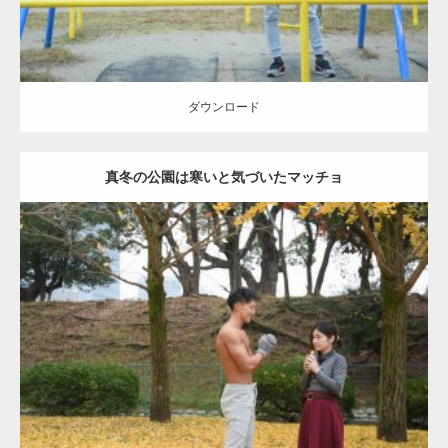
ダウンロード
真冬の公園は寒いと気づいたマッチョ
Update:
2021.07.8
Category:
公園のマッチョ
その他
AKIHITO(細マッチョ)
上腕三頭筋
肩
ダウンロード