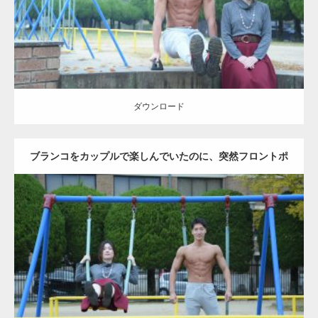
ダウンロード
ダウンロード
ブランコをカップルで楽しんでいたのに、突然フロントポ
ーズをするマッチョ
Update:
2021.07.6
Category:
公園のマッチョ
その他
AKIHITO(細マッチョ)
腹筋
大胸筋
ダウンロード