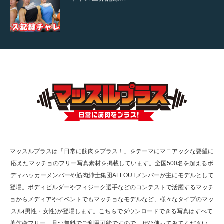
【TV】TBS番組「ひるおび」にてマッスルプ
ラスが紹介されま…
TOKYO FMラジオ番組「ONE MORNING」
で紹介さ…
マッスルプラスは「日常に筋肉をプラス！」をテーマにマニアックな要望に
応えたマッチョのフリー写真素材を掲載しています。全国500名を超えるボ
NHK「所さん！事件ですよ」に取材されまし
ディハッカーメンバーや筋肉紳士集団ALLOUTメンバーが主にモデルとして
た（6/8放送）
登場。ボディビルダーやフィジーク選手などのコンテストで活躍するマッチ
ョからメディアやイベントでもマッチョなモデルなど、様々なタイプのマッ
スル(男性・女性)が登場します。こちらでダウンロードできる写真はすべて
著作権フリー、且つ無料でご利用可能ですので、ぜひ使ってみてください。