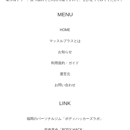
映画「黄金泥棒」へマッスルプラスメンバー
が出演
MENU
HOME
映画「メカバース」舞台挨拶へマッスルプラ
マッスルプラスとは
スメンバーが出演（3…
お知らせ
利用規約・ガイド
運営元
【TV】NHK BS「COOL JAPAN 」にてマッス
ルプ…
お問い合わせ
LINK
【WEB】「猫と焼き芋とマッチョ」の素材を
「ねとらぼ」さんに…
福岡のパーソナルジム「ボディハッカーズラボ」
筋肉革命「BODY HACK」