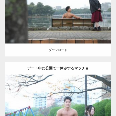
Category:
公園のマッチョ
その他
AKIHITO(細マッチョ)
背中
ダウンロード
ダウンロード
デート中に公園で一休みするマッチョ
Update:
2021.07.6
Category:
公園のマッチョ
その他
AKIHITO(細マッチョ)
腹筋