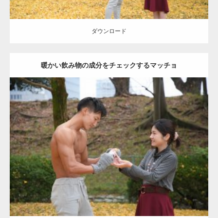
ダウンロード
暖かい飲み物の成分をチェックするマッチョ
Update:
2021.07.8
Category:
公園のマッチョ
その他
AKIHITO(細マッチョ)
上腕三頭筋
肩
ダウンロード