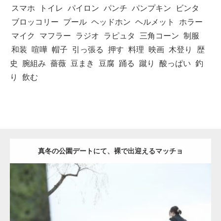
スマホ
トイレ
パイロン
パンチ
パンプキン
ビンタ
ブロッコリー
プール
ヘッドホン
ヘルメット
ホラー
マイク
マフラー
ラジオ
ラピュタ
三角コーン
制服
和装
喧嘩
帽子
引っ張る
押す
料理
映画
木登り
歴
史
腕組み
薔薇
豆まき
豆腐
踊る
蹴り
酸っぱい
釣
り
飲む
真冬の公園デートにて、裸で出迎えるマッチョ
Update:
2021.07.8