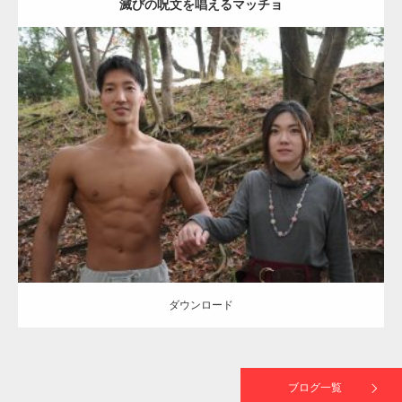
滅びの呪文を唱えるマッチョ
【TV】TBS番組「ひるおび」にてマッスルプ
ラスが紹介されま…
Update:
2021.07.8
TOKYO FMラジオ番組「ONE MORNING」
Category:
公園のマッチョ
その他
AKIHITO(細マッチョ)
大胸筋
腹筋
で紹介さ…
ダウンロード
NHK「所さん！事件ですよ」に取材されまし
た（6/8放送）
ダウンロード
映画「黄金泥棒」へマッスルプラスメンバー
が出演
ブログ一覧