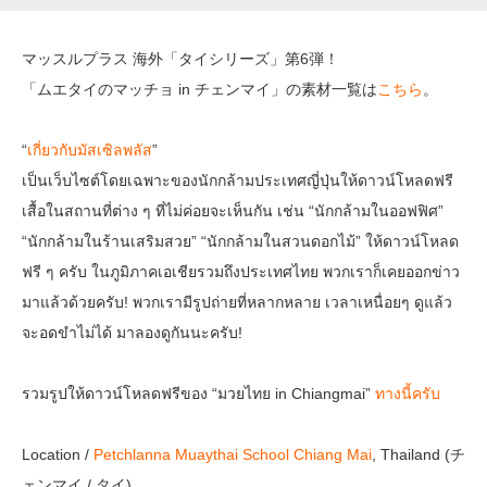
マッスルプラス 海外「タイシリーズ」第6弾！
「ムエタイのマッチョ in チェンマイ」の素材一覧は
こちら
。
“
เกี่ยวกับมัสเซิลพลัส
”
เป็นเว็บไซต์โดยเฉพาะของนักกล้ามประเทศญี่ปุ่นให้ดาวน์โหลดฟรี
เสื้อในสถานที่ต่าง ๆ ที่ไม่ค่อยจะเห็นกัน เช่น “นักกล้ามในออฟฟิศ”
“นักกล้ามในร้านเสริมสวย” “นักกล้ามในสวนดอกไม้” ให้ดาวน์โหลด
ฟรี ๆ ครับ ในภูมิภาคเอเชียรวมถึงประเทศไทย พวกเราก็เคยออกข่าว
มาแล้วด้วยครับ! พวกเรามีรูปถ่ายที่หลากหลาย เวลาเหนื่อยๆ ดูแล้ว
จะอดขำไม่ได้ มาลองดูกันนะครับ!
รวมรูปให้ดาวน์โหลดฟรีของ “มวยไทย in Chiangmai”
ทางนี้ครับ
Location /
Petchlanna Muaythai School Chiang Mai
, Thailand (チ
ェンマイ / タイ)