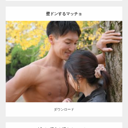
壁ドンするマッチョ
Update:
2021.07.8
Category:
公園のマッチョ
その他
AKIHITO(細マッチョ)
大胸筋
肩
腹
筋
ダウンロード
【YouTube】マッチョフリー素材メンバーが
ギネス世界記録…
ダウンロード