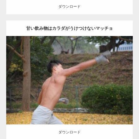
ダウンロード
甘い飲み物はカラダがうけつけないマッチョ
Update:
2021.07.8
Category:
公園のマッチョ
その他
AKIHITO(細マッチョ)
背中
ダウンロード
ダウンロード