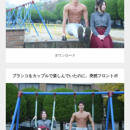
Category:
公園のマッチョ
その他
AKIHITO(細マッチョ)
腹筋
ダウンロード
ダウンロード
ブランコをカップルで楽しんでいたのに、突然フロントポ
ーズをするマッチョ
Update:
2021.07.6
Category:
公園のマッチョ
その他
AKIHITO(細マッチョ)
腹筋
大胸筋