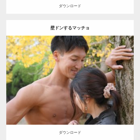
ダウンロード
壁ドンするマッチョ
Update:
2021.07.8
Category:
公園のマッチョ
その他
AKIHITO(細マッチョ)
大胸筋
肩
腹
筋
ダウンロード
【YouTube】マッチョフリー素材メンバーが
ギネス世界記録…
ダウンロード