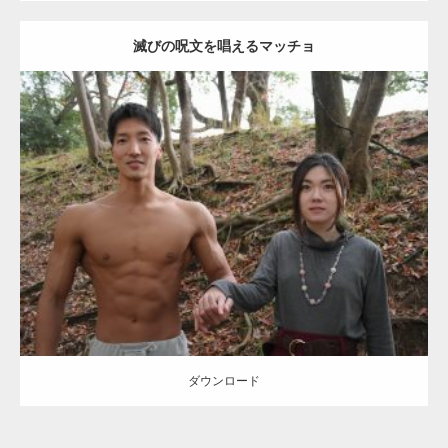
滅びの呪文を唱えるマッチョ
【TV】TBS番組「ひるおび」にてマッスルプ
ラスが紹介されま…
Update:
2021.07.8
TOKYO FMラジオ番組「ONE MORNING」
Category:
公園のマッチョ
その他
AKIHITO(細マッチョ)
大胸筋
腹筋
で紹介さ…
ダウンロード
NHK「所さん！事件ですよ」に取材されまし
た（6/8放送）
ダウンロード
映画「黄金泥棒」へマッスルプラスメンバー
が出演