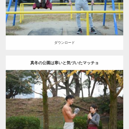
ダウンロード
ダウンロード
真冬の公園は寒いと気づいたマッチョ
Update:
2021.07.8
Category:
公園のマッチョ
その他
AKIHITO(細マッチョ)
上腕三頭筋
肩
ダウンロード