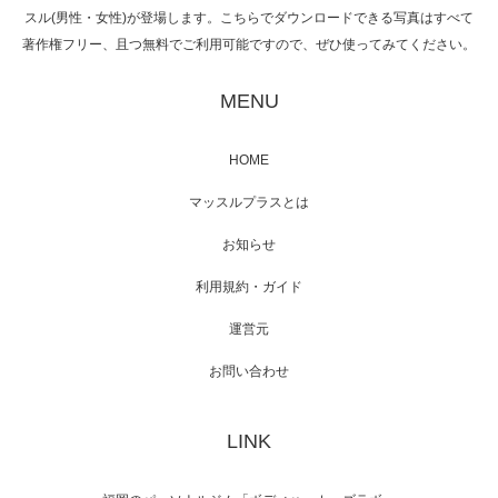
スル(男性・女性)が登場します。こちらでダウンロードできる写真はすべて
著作権フリー、且つ無料でご利用可能ですので、ぜひ使ってみてください。
映画「黄金泥棒」へマッスルプラスメンバー
が出演
MENU
HOME
映画「メカバース」舞台挨拶へマッスルプラ
マッスルプラスとは
スメンバーが出演（3…
お知らせ
利用規約・ガイド
運営元
【TV】NHK BS「COOL JAPAN 」にてマッス
ルプ…
お問い合わせ
LINK
【WEB】「猫と焼き芋とマッチョ」の素材を
「ねとらぼ」さんに…