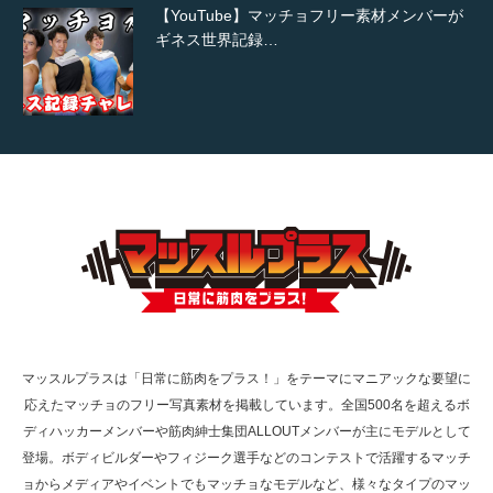
【YouTube】マッチョフリー素材メンバーが
ギネス世界記録…
【TV】TBS番組「ひるおび」にてマッスルプ
ラスが紹介されま…
TOKYO FMラジオ番組「ONE MORNING」
で紹介さ…
マッスルプラスは「日常に筋肉をプラス！」をテーマにマニアックな要望に
応えたマッチョのフリー写真素材を掲載しています。全国500名を超えるボ
NHK「所さん！事件ですよ」に取材されまし
ディハッカーメンバーや筋肉紳士集団ALLOUTメンバーが主にモデルとして
た（6/8放送）
登場。ボディビルダーやフィジーク選手などのコンテストで活躍するマッチ
ョからメディアやイベントでもマッチョなモデルなど、様々なタイプのマッ