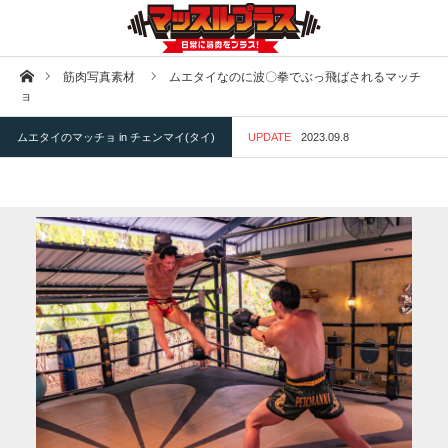
ホーム
筋肉写真素材
ムエタイなのに波〇拳でぶっ飛ばされるマッチ
ョ
ムエタイのマッチョ in チェンマイ(タイ)
UPDATE
2023.09.8