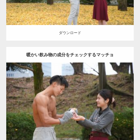
ダウンロード
暖かい飲み物の成分をチェックするマッチョ
Update:
2021.07.8
Category:
公園のマッチョ
その他
AKIHITO(細マッチョ)
上腕三頭筋
肩
ダウンロード