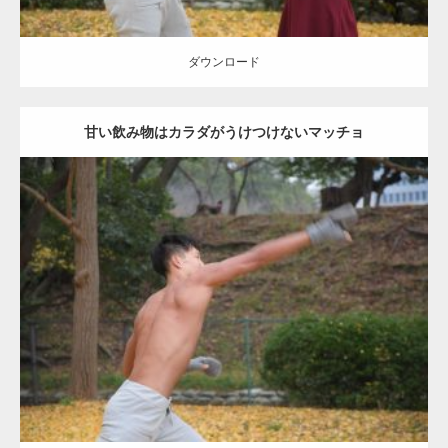
ダウンロード
甘い飲み物はカラダがうけつけないマッチョ
Update:
2021.07.8
Category:
公園のマッチョ
その他
AKIHITO(細マッチョ)
背中
ダウンロード