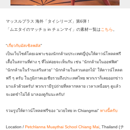
マッスルプラス 海外「タイシリーズ」第6弾！
「ムエタイのマッチョ in チェンマイ」の素材一覧は
こちら
。
“
เกี่ยวกับมัสเซิลพลัส
”
เป็นเว็บไซต์โดยเฉพาะของนักกล้ามประเทศญี่ปุ่นให้ดาวน์โหลดฟรี
เสื้อในสถานที่ต่าง ๆ ที่ไม่ค่อยจะเห็นกัน เช่น “นักกล้ามในออฟฟิศ”
“นักกล้ามในร้านเสริมสวย” “นักกล้ามในสวนดอกไม้” ให้ดาวน์โหลด
ฟรี ๆ ครับ ในภูมิภาคเอเชียรวมถึงประเทศไทย พวกเราก็เคยออกข่าว
มาแล้วด้วยครับ! พวกเรามีรูปถ่ายที่หลากหลาย เวลาเหนื่อยๆ ดูแล้ว
จะอดขำไม่ได้ มาลองดูกันนะครับ!
รวมรูปให้ดาวน์โหลดฟรีของ “มวยไทย in Chiangmai”
ทางนี้ครับ
Location /
Petchlanna Muaythai School Chiang Mai
, Thailand (チ