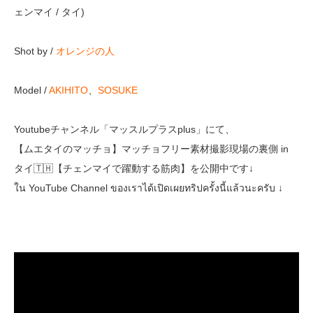
ェンマイ / タイ)
Shot by /
オレンジの人
Model /
AKIHITO
、
SOSUKE
Youtubeチャンネル「マッスルプラスplus」にて、
【ムエタイのマッチョ】マッチョフリー素材撮影現場の裏側 in
タイ🇹🇭【チェンマイで躍動する筋肉】を公開中です↓
ใน YouTube Channel ของเราได้เปิดเผยทริปครั้งนี้แล้วนะครับ ↓