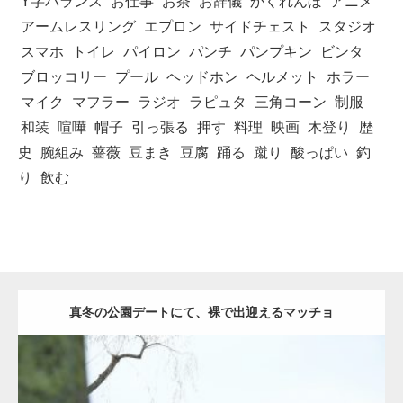
Y字バランス
お仕事
お茶
お辞儀
かくれんぼ
アニメ
アームレスリング
エプロン
サイドチェスト
スタジオ
スマホ
トイレ
パイロン
パンチ
パンプキン
ビンタ
ブロッコリー
プール
ヘッドホン
ヘルメット
ホラー
マイク
マフラー
ラジオ
ラピュタ
三角コーン
制服
和装
喧嘩
帽子
引っ張る
押す
料理
映画
木登り
歴
史
腕組み
薔薇
豆まき
豆腐
踊る
蹴り
酸っぱい
釣
り
飲む
真冬の公園デートにて、裸で出迎えるマッチョ