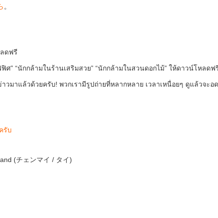
ら
。
หลดฟรี
นออฟฟิศ” “นักกล้ามในร้านเสริมสวย” “นักกล้ามในสวนดอกไม้” ให้ดาวน์โหลดฟร
าวมาแล้วด้วยครับ! พวกเรามีรูปถ่ายที่หลากหลาย เวลาเหนื่อยๆ ดูแล้วจะอ
ครับ
ailand (チェンマイ / タイ)