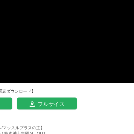
写真ダウンロード】
フルサイズ
ル/マッスルプラスの主】
TO / 筋肉紳士集団ALLOUT