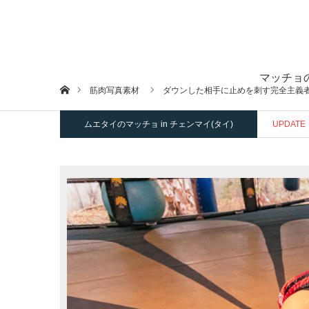
マッチョ
ホーム
筋肉写真素材
ダウンした相手に止めを刺す完全主義
ムエタイのマッチョ in チェンマイ(タイ)
UPDATE