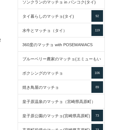
ソンクランのマッチョ in バンコク(タイ)
35
タイ暮らしのマッチョ(タイ)
92
85
水牛とマッチョ（タイ）
119
ี
360度のマッチョ with POSEMANIACS
ด
ブルーベリー農家のマッチョ(エミューもい
49
ボクシングのマッチョ
るよ)
106
72
焼き鳥屋のマッチョ
89
皇子原温泉のマッチョ（宮崎県高原町）
皇子原公園のマッチョ(宮崎県高原町)
73
133
23