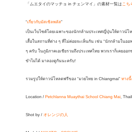
「ムエタイのマッチョ in チェンマイ」の素材一覧は
こち
“
เกี่ยวกับมัสเซิลพลัส
”
เป็นเว็บไซต์โดยเฉพาะของนักกล้ามประเทศญี่ปุ่นให้ดาวน์โ
เสื้อในสถานที่ต่าง ๆ ที่ไม่ค่อยจะเห็นกัน เช่น “นักกล้ามใ
ๆ ครับ ในภูมิภาคเอเชียรวมถึงประเทศไทย พวกเราก็เคยออกข่
ขำไม่ได้ มาลองดูกันนะครับ!
รวมรูปให้ดาวน์โหลดฟรีของ “มวยไทย in Chiangmai”
ทางนี้
Location /
Petchlanna Muaythai School Chiang Mai
, Th
Shot by /
オレンジの人