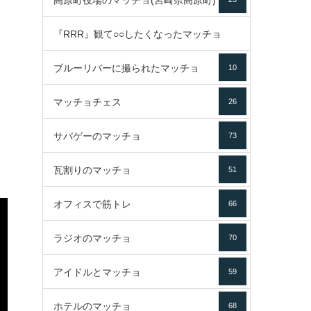
高原町役場のマッチョ(宮崎県高原町)
『RRR』観て○○したくなったマッチョ
ブルーリバーに撮られたマッチョ
10
16
マッチョチェス
26
サバゲーのマッチョ
73
瓦割りのマッチョ
51
オフィスで筋トレ
66
ラジオのマッチョ
70
アイドルとマッチョ
59
ホテルのマッチョ
68