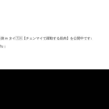
in タイ🇹🇭【チェンマイで躍動する筋肉】を公開中です↓
ับ ↓