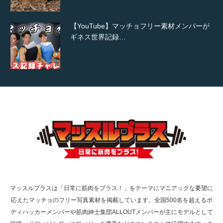
【YouTube】マッチョフリー素材メンバーが
ギネス世界記録…
【TV】TBS番組「ひるおび」にてマッスルプ
ラスが紹介されま…
TOKYO FMラジオ番組「ONE MORNING」
で紹介さ…
マッスルプラスは「日常に筋肉をプラス！」をテーマにマニアックな要望に
応えたマッチョのフリー写真素材を掲載しています。全国500名を超えるボ
NHK「所さん！事件ですよ」に取材されまし
ディハッカーメンバーや筋肉紳士集団ALLOUTメンバーが主にモデルとして
た（6/8放送）