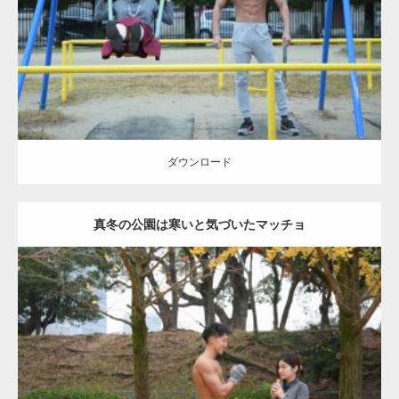
ダウンロード
ダウンロード
真冬の公園は寒いと気づいたマッチョ
Update:
2021.07.8
Category:
公園のマッチョ
その他
AKIHITO(細マッチョ)
上腕三頭筋
肩