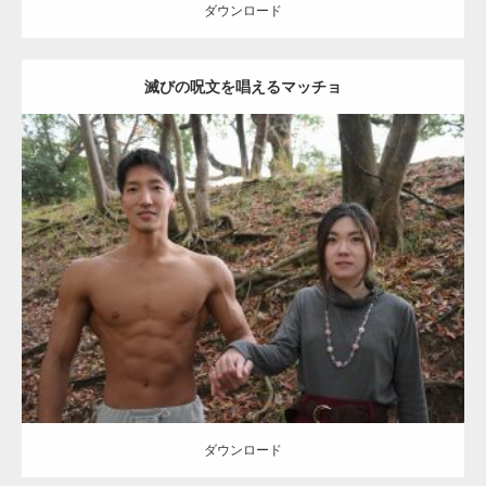
ダウンロード
滅びの呪文を唱えるマッチョ
【TV】TBS番組「ひるおび」にてマッスルプ
ラスが紹介されま…
Update:
2021.07.8
TOKYO FMラジオ番組「ONE MORNING」
Category:
公園のマッチョ
その他
AKIHITO(細マッチョ)
大胸筋
腹筋
で紹介さ…
ダウンロード
NHK「所さん！事件ですよ」に取材されまし
た（6/8放送）
ダウンロード