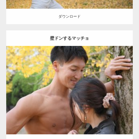
ダウンロード
壁ドンするマッチョ
Update:
2021.07.8
Category:
公園のマッチョ
その他
AKIHITO(細マッチョ)
大胸筋
肩
腹
筋
ダウンロード
【YouTube】マッチョフリー素材メンバーが
ギネス世界記録…