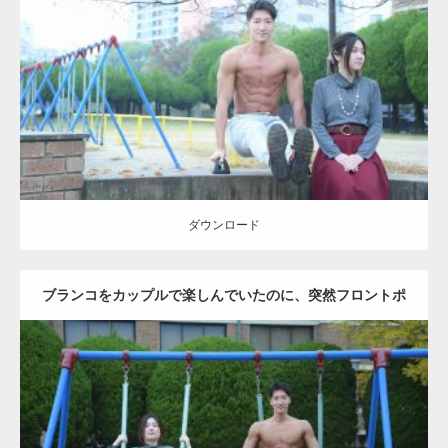
Update:
2021.07.6
Category:
公園のマッチョ
その他
AKIHITO(細マッチョ)
腹筋
ダウンロード
ダウンロード
ブランコをカップルで楽しんでいたのに、突然フロントポ
ーズをするマッチョ
Update:
2021.07.6
Category:
公園のマッチョ
その他
AKIHITO(細マッチョ)
腹筋
大胸筋