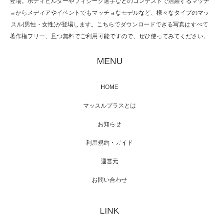
登場。ボディビルダーやフィジーク選手などのコンテストで活躍するマッチ
ョからメディアやイベントでもマッチョなモデルなど、様々なタイプのマッ
スル(男性・女性)が登場します。こちらでダウンロードできる写真はすべて
著作権フリー、且つ無料でご利用可能ですので、ぜひ使ってみてください。
映画「黄金泥棒」へマッスルプラスメンバー
が出演
MENU
HOME
映画「メカバース」舞台挨拶へマッスルプラ
マッスルプラスとは
スメンバーが出演（3…
お知らせ
利用規約・ガイド
運営元
【TV】NHK BS「COOL JAPAN 」にてマッス
ルプ…
お問い合わせ
LINK