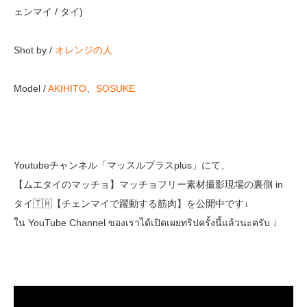
ェンマイ / タイ)
Shot by /
オレンジの人
Model /
AKIHITO
、
SOSUKE
Youtubeチャンネル「マッスルプラスplus」にて、
【ムエタイのマッチョ】マッチョフリー素材撮影現場の裏側 in
タイ🇹🇭【チェンマイで躍動する筋肉】を公開中です↓
ใน YouTube Channel ของเราได้เปิดเผยทริปครั้งนี้แล้วนะครับ ↓