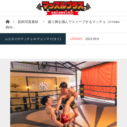
ホーム
筋肉写真素材
蹴り脚を掴んでスイープするマッチョ（การเตะ
ตัดข…
ムエタイのマッチョ in チェンマイ(タイ)
UPDATE
2023.09.8