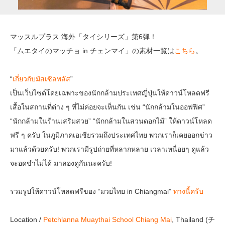
マッスルプラス 海外「タイシリーズ」第6弾！
「ムエタイのマッチョ in チェンマイ」の素材一覧は
こちら
。
“
เกี่ยวกับมัสเซิลพลัส
”
เป็นเว็บไซต์โดยเฉพาะของนักกล้ามประเทศญี่ปุ่นให้ดาวน์โหลดฟรี
เสื้อในสถานที่ต่าง ๆ ที่ไม่ค่อยจะเห็นกัน เช่น “นักกล้ามในออฟฟิศ”
“นักกล้ามในร้านเสริมสวย” “นักกล้ามในสวนดอกไม้” ให้ดาวน์โหลด
ฟรี ๆ ครับ ในภูมิภาคเอเชียรวมถึงประเทศไทย พวกเราก็เคยออกข่าว
มาแล้วด้วยครับ! พวกเรามีรูปถ่ายที่หลากหลาย เวลาเหนื่อยๆ ดูแล้ว
จะอดขำไม่ได้ มาลองดูกันนะครับ!
รวมรูปให้ดาวน์โหลดฟรีของ “มวยไทย in Chiangmai”
ทางนี้ครับ
Location /
Petchlanna Muaythai School Chiang Mai
, Thailand (チ