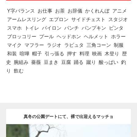
Y字バランス
お仕事
お茶
お辞儀
かくれんぼ
アニメ
アームレスリング
エプロン
サイドチェスト
スタジオ
スマホ
トイレ
パイロン
パンチ
パンプキン
ビンタ
ブロッコリー
プール
ヘッドホン
ヘルメット
ホラー
マイク
マフラー
ラジオ
ラピュタ
三角コーン
制服
和装
喧嘩
帽子
引っ張る
押す
料理
映画
木登り
歴
史
腕組み
薔薇
豆まき
豆腐
踊る
蹴り
酸っぱい
釣
り
飲む
真冬の公園デートにて、裸で出迎えるマッチョ