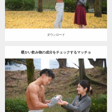
ダウンロード
ダウンロード
暖かい飲み物の成分をチェックするマッチョ
Update:
2021.07.8
Category:
公園のマッチョ
その他
AKIHITO(細マッチョ)
上腕三頭筋
肩
ダウンロード