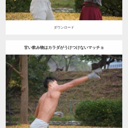
ダウンロード
甘い飲み物はカラダがうけつけないマッチョ
Update:
2021.07.8
Category:
公園のマッチョ
その他
AKIHITO(細マッチョ)
背中
ダウンロード