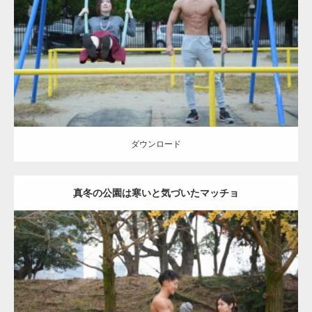
Category:
公園のマッチョ
その他
AKIHITO(細マッチョ)
腹筋
大胸筋
ダウンロード
ダウンロード
真冬の公園は寒いと気づいたマッチョ
Update:
2021.07.8
Category:
公園のマッチョ
その他
AKIHITO(細マッチョ)
上腕三頭筋
肩