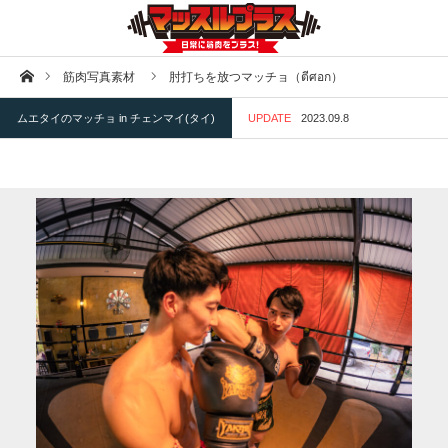
ホーム
筋肉写真素材
肘打ちを放つマッチョ（ตีศอก）
ムエタイのマッチョ in チェンマイ(タイ)
UPDATE
2023.09.8