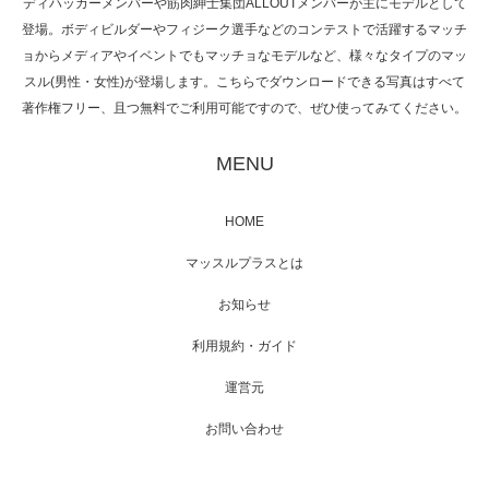
ディハッカーメンバーや筋肉紳士集団ALLOUTメンバーが主にモデルとして
た（6/8放送）
登場。ボディビルダーやフィジーク選手などのコンテストで活躍するマッチ
ョからメディアやイベントでもマッチョなモデルなど、様々なタイプのマッ
スル(男性・女性)が登場します。こちらでダウンロードできる写真はすべて
著作権フリー、且つ無料でご利用可能ですので、ぜひ使ってみてください。
映画「黄金泥棒」へマッスルプラスメンバー
が出演
MENU
HOME
映画「メカバース」舞台挨拶へマッスルプラ
マッスルプラスとは
スメンバーが出演（3…
お知らせ
利用規約・ガイド
運営元
【TV】NHK BS「COOL JAPAN 」にてマッス
ルプ…
お問い合わせ