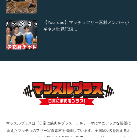
【YouTube】マッチョフリー素材メンバーが
ギネス世界記録…
【TV】TBS番組「ひるおび」にてマッスルプ
ラスが紹介されま…
TOKYO FMラジオ番組「ONE MORNING」
で紹介さ…
マッスルプラスは「日常に筋肉をプラス！」をテーマにマニアックな要望に
応えたマッチョのフリー写真素材を掲載しています。全国500名を超えるボ
NHK「所さん！事件ですよ」に取材されまし