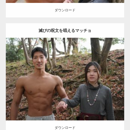
ギネス世界記録…
ダウンロード
滅びの呪文を唱えるマッチョ
【TV】TBS番組「ひるおび」にてマッスルプ
ラスが紹介されま…
Update:
2021.07.8
TOKYO FMラジオ番組「ONE MORNING」
Category:
公園のマッチョ
その他
AKIHITO(細マッチョ)
大胸筋
腹筋
で紹介さ…
ダウンロード
NHK「所さん！事件ですよ」に取材されまし
た（6/8放送）
ダウンロード