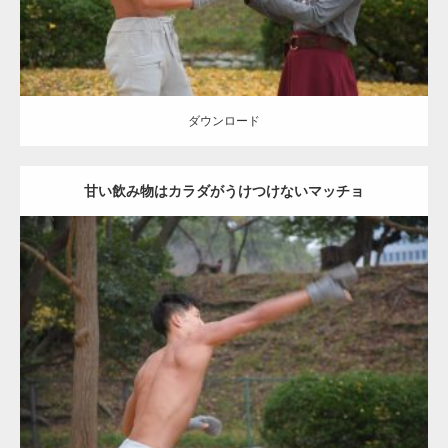
ダウンロード
甘い飲み物はカラダがうけつけないマッチョ
Update:
2021.07.8
Category:
公園のマッチョ
その他
AKIHITO(細マッチョ)
背中
ダウンロード