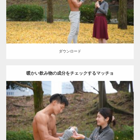
ダウンロード
ダウンロード
暖かい飲み物の成分をチェックするマッチョ
Update:
2021.07.8
Category:
公園のマッチョ
その他
AKIHITO(細マッチョ)
上腕三頭筋
肩
ダウンロード