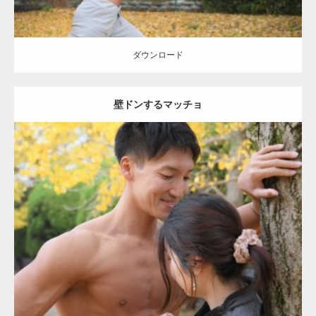
ダウンロード
壁ドンするマッチョ
Update:
2021.07.8
Category:
公園のマッチョ
その他
AKIHITO(細マッチョ)
大胸筋
肩
腹
筋
ダウンロード
【YouTube】マッチョフリー素材メンバーが