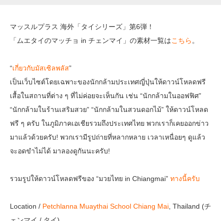
マッスルプラス 海外「タイシリーズ」第6弾！
「ムエタイのマッチョ in チェンマイ」の素材一覧は
こちら
。
“
เกี่ยวกับมัสเซิลพลัส
”
เป็นเว็บไซต์โดยเฉพาะของนักกล้ามประเทศญี่ปุ่นให้ดาวน์โหลดฟรี
เสื้อในสถานที่ต่าง ๆ ที่ไม่ค่อยจะเห็นกัน เช่น “นักกล้ามในออฟฟิศ”
“นักกล้ามในร้านเสริมสวย” “นักกล้ามในสวนดอกไม้” ให้ดาวน์โหลด
ฟรี ๆ ครับ ในภูมิภาคเอเชียรวมถึงประเทศไทย พวกเราก็เคยออกข่าว
มาแล้วด้วยครับ! พวกเรามีรูปถ่ายที่หลากหลาย เวลาเหนื่อยๆ ดูแล้ว
จะอดขำไม่ได้ มาลองดูกันนะครับ!
รวมรูปให้ดาวน์โหลดฟรีของ “มวยไทย in Chiangmai”
ทางนี้ครับ
Location /
Petchlanna Muaythai School Chiang Mai
, Thailand (チ
ェンマイ / タイ)