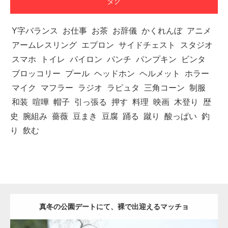
タグ
Y字バランス
お仕事
お茶
お辞儀
かくれんぼ
アニメ
アームレスリング
エプロン
サイドチェスト
スタジオ
スマホ
トイレ
パイロン
パンチ
パンプキン
ビンタ
ブロッコリー
プール
ヘッドホン
ヘルメット
ホラー
マイク
マフラー
ラジオ
ラピュタ
三角コーン
制服
和装
喧嘩
帽子
引っ張る
押す
料理
映画
木登り
歴
史
腕組み
薔薇
豆まき
豆腐
踊る
蹴り
酸っぱい
釣
り
飲む
真冬の公園デートにて、裸で出迎えるマッチョ