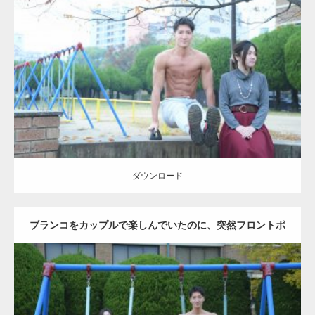
Update:
2021.07.6
Category:
公園のマッチョ
その他
AKIHITO(細マッチョ)
腹筋
ダウンロード
ダウンロード
ブランコをカップルで楽しんでいたのに、突然フロントポ
ーズをするマッチョ
Update:
2021.07.6