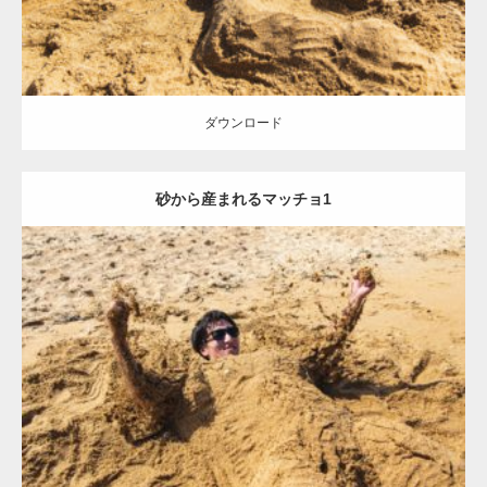
ダウンロード
砂から産まれるマッチョ1
Update:
2021.07.8
Category:
海のマッチョ
オレンジの人
AKIHITO(細マッチョ)
ダウンロード