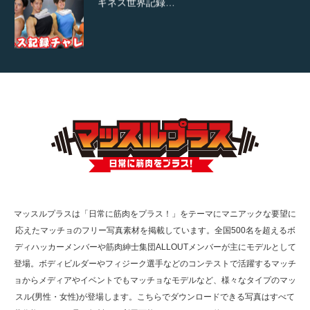
ギネス世界記録…
【TV】TBS番組「ひるおび」にてマッスルプ
ラスが紹介されま…
TOKYO FMラジオ番組「ONE MORNING」
で紹介さ…
マッスルプラスは「日常に筋肉をプラス！」をテーマにマニアックな要望に
応えたマッチョのフリー写真素材を掲載しています。全国500名を超えるボ
NHK「所さん！事件ですよ」に取材されまし
ディハッカーメンバーや筋肉紳士集団ALLOUTメンバーが主にモデルとして
た（6/8放送）
登場。ボディビルダーやフィジーク選手などのコンテストで活躍するマッチ
ョからメディアやイベントでもマッチョなモデルなど、様々なタイプのマッ
スル(男性・女性)が登場します。こちらでダウンロードできる写真はすべて