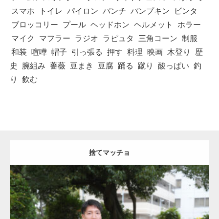
スマホ
トイレ
パイロン
パンチ
パンプキン
ビンタ
ブロッコリー
プール
ヘッドホン
ヘルメット
ホラー
マイク
マフラー
ラジオ
ラピュタ
三角コーン
制服
和装
喧嘩
帽子
引っ張る
押す
料理
映画
木登り
歴
史
腕組み
薔薇
豆まき
豆腐
踊る
蹴り
酸っぱい
釣
り
飲む
捨てマッチョ
Update:
2023.04.28