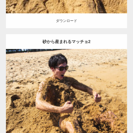
ダウンロード
砂から産まれるマッチョ2
Update:
2021.07.8
Category:
海のマッチョ
オレンジの人
AKIHITO(細マッチョ)
ダウンロード