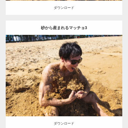
ダウンロード
砂から産まれるマッチョ3
Update:
2021.07.8
Category:
海のマッチョ
オレンジの人
AKIHITO(細マッチョ)
ダウンロード
ダウンロード