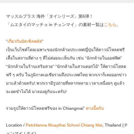
マッスルプラス 海外「タイシリーズ」第6弾！
「ムエタイのマッチョ in チェンマイ」の素材一覧は
こちら
。
“
เกี่ยวกับมัสเซิลพลัส
”
เป็นเว็บไซต์โดยเฉพาะของนักกล้ามประเทศญี่ปุ่นให้ดาวน์โหลดฟรี
เสื้อในสถานที่ต่าง ๆ ที่ไม่ค่อยจะเห็นกัน เช่น “นักกล้ามในออฟฟิศ”
“นักกล้ามในร้านเสริมสวย” “นักกล้ามในสวนดอกไม้” ให้ดาวน์โหลด
ฟรี ๆ ครับ ในภูมิภาคเอเชียรวมถึงประเทศไทย พวกเราก็เคยออกข่าว
มาแล้วด้วยครับ! พวกเรามีรูปถ่ายที่หลากหลาย เวลาเหนื่อยๆ ดูแล้ว
จะอดขำไม่ได้ มาลองดูกันนะครับ!
รวมรูปให้ดาวน์โหลดฟรีของ in Chiangmai”
ทางนี้ครับ
Location /
Petchlanna Muaythai School Chiang Mai
, Thailand (チ
ェンマイ / タイ)