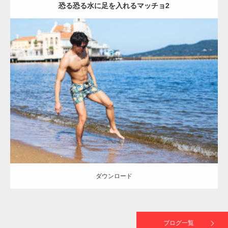
恐る恐る水に足を入れるマッチョ2
【TV】TBS番組「ひるおび」にてマッスルプ
ラスが紹介されま…
Update:
2021.07.8
TOKYO FMラジオ番組「ONE MORNING」
Category:
海のマッチョ
オレンジの人
AKIHITO(細マッチョ)
大胸筋
で紹介さ…
脚
ダウンロード
NHK「所さん！事件ですよ」に取材されまし
た（6/8放送）
ダウンロード
映画「黄金泥棒」へマッスルプラスメンバー
が出演
ブログ一覧