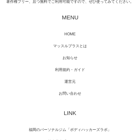
著作権フリー、且つ無料でご利用可能ですので、ぜひ使ってみてください。
映画「黄金泥棒」へマッスルプラスメンバー
が出演
MENU
HOME
映画「メカバース」舞台挨拶へマッスルプラ
マッスルプラスとは
スメンバーが出演（3…
お知らせ
利用規約・ガイド
運営元
【TV】NHK BS「COOL JAPAN 」にてマッス
ルプ…
お問い合わせ
LINK
【WEB】「猫と焼き芋とマッチョ」の素材を
「ねとらぼ」さんに…
福岡のパーソナルジム「ボディハッカーズラボ」