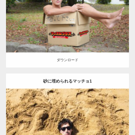
Category:
公園のマッチョ
オレンジの人
AKIHITO(細マッチョ)
脚
捨
てマッチョ
ダウンロード
ダウンロード
砂に埋められるマッチョ1
Update:
2021.07.8
Category:
海のマッチョ
オレンジの人
AKIHITO(細マッチョ)