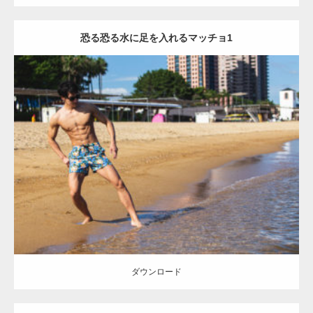
恐る恐る水に足を入れるマッチョ1
Update:
2021.07.8
Category:
海のマッチョ
オレンジの人
AKIHITO(細マッチョ)
脚
腹筋
ダウンロード
【YouTube】マッチョフリー素材メンバーが
ギネス世界記録…
ダウンロード