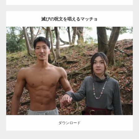
滅びの呪文を唱えるマッチョ
【TV】TBS番組「ひるおび」にてマッスルプ
ラスが紹介されま…
Update:
2021.07.8
TOKYO FMラジオ番組「ONE MORNING」
Category:
公園のマッチョ
その他
AKIHITO(細マッチョ)
大胸筋
腹筋
で紹介さ…
ダウンロード
NHK「所さん！事件ですよ」に取材されまし
た（6/8放送）
ダウンロード
映画「黄金泥棒」へマッスルプラスメンバー