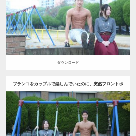
Category:
公園のマッチョ
その他
AKIHITO(細マッチョ)
腹筋
ダウンロード
ダウンロード
ブランコをカップルで楽しんでいたのに、突然フロントポ
ーズをするマッチョ
Update:
2021.07.6
Category:
公園のマッチョ
その他
AKIHITO(細マッチョ)
腹筋
大胸筋