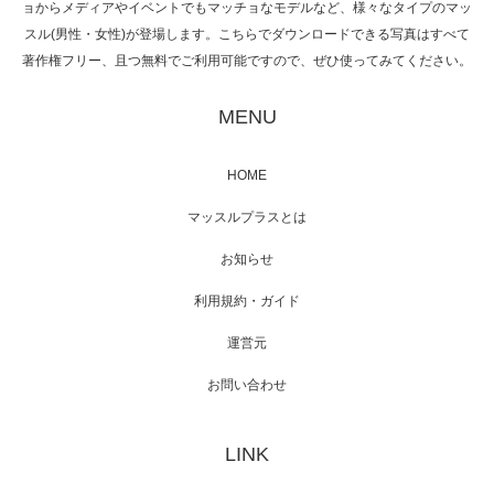
ョからメディアやイベントでもマッチョなモデルなど、様々なタイプのマッ
スル(男性・女性)が登場します。こちらでダウンロードできる写真はすべて
著作権フリー、且つ無料でご利用可能ですので、ぜひ使ってみてください。
映画「黄金泥棒」へマッスルプラスメンバー
が出演
MENU
HOME
映画「メカバース」舞台挨拶へマッスルプラ
マッスルプラスとは
スメンバーが出演（3…
お知らせ
利用規約・ガイド
運営元
【TV】NHK BS「COOL JAPAN 」にてマッス
ルプ…
お問い合わせ
LINK
【WEB】「猫と焼き芋とマッチョ」の素材を