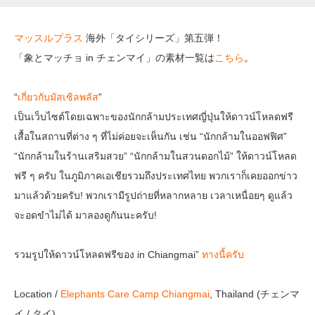
マッスルプラス
海外「タイシリーズ」第五弾！
「象とマッチョ in チェンマイ」の素材一覧は
こちら
。
“
เกี่ยวกับมัสเซิลพลัส
”
เป็นเว็บไซต์โดยเฉพาะของนักกล้ามประเทศญี่ปุ่นให้ดาวน์โหลดฟรี
เสื้อในสถานที่ต่าง ๆ ที่ไม่ค่อยจะเห็นกัน เช่น “นักกล้ามในออฟฟิศ”
“นักกล้ามในร้านเสริมสวย” “นักกล้ามในสวนดอกไม้” ให้ดาวน์โหลด
ฟรี ๆ ครับ ในภูมิภาคเอเชียรวมถึงประเทศไทย พวกเราก็เคยออกข่าว
มาแล้วด้วยครับ! พวกเรามีรูปถ่ายที่หลากหลาย เวลาเหนื่อยๆ ดูแล้ว
จะอดขำไม่ได้ มาลองดูกันนะครับ!
รวมรูปให้ดาวน์โหลดฟรีของ in Chiangmai”
ทางนี้ครับ
Location /
Elephants Care Camp Chiangmai
, Thailand (チェンマ
イ / タイ)