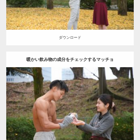
ダウンロード
暖かい飲み物の成分をチェックするマッチョ
Update:
2021.07.8
Category:
公園のマッチョ
その他
AKIHITO(細マッチョ)
上腕三頭筋
肩
ダウンロード