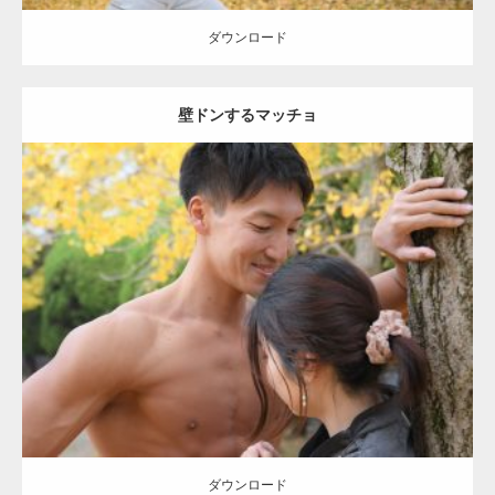
ダウンロード
壁ドンするマッチョ
Update:
2021.07.8
Category:
公園のマッチョ
その他
AKIHITO(細マッチョ)
大胸筋
肩
腹
筋
ダウンロード
【YouTube】マッチョフリー素材メンバーが
ギネス世界記録…
ダウンロード