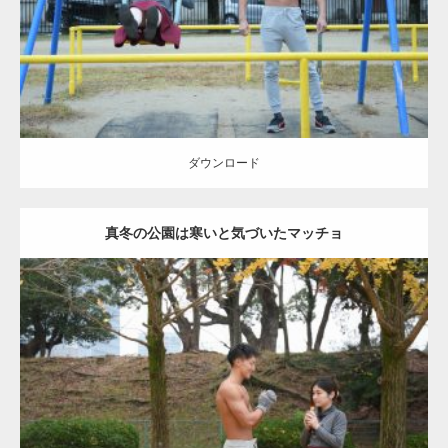
ダウンロード
ダウンロード
真冬の公園は寒いと気づいたマッチョ
Update:
2021.07.8
Category:
公園のマッチョ
その他
AKIHITO(細マッチョ)
上腕三頭筋
肩
ダウンロード