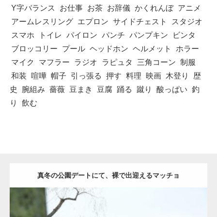
Y字バランス
お仕事
お茶
お辞儀
かくれんぼ
アニメ
アームレスリング
エプロン
サイドチェスト
スタジオ
スマホ
トイレ
パイロン
パンチ
パンプキン
ビンタ
ブロッコリー
プール
ヘッドホン
ヘルメット
ホラー
マイク
マフラー
ラジオ
ラピュタ
三角コーン
制服
和装
喧嘩
帽子
引っ張る
押す
料理
映画
木登り
歴
史
腕組み
薔薇
豆まき
豆腐
踊る
蹴り
酸っぱい
釣
り
飲む
真冬の公園デートにて、裸で出迎えるマッチョ