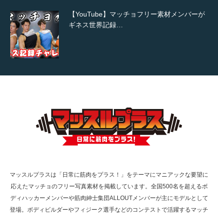
【YouTube】マッチョフリー素材メンバーが
ギネス世界記録…
【TV】TBS番組「ひるおび」にてマッスルプ
ラスが紹介されま…
TOKYO FMラジオ番組「ONE MORNING」
で紹介さ…
マッスルプラスは「日常に筋肉をプラス！」をテーマにマニアックな要望に
応えたマッチョのフリー写真素材を掲載しています。全国500名を超えるボ
NHK「所さん！事件ですよ」に取材されまし
ディハッカーメンバーや筋肉紳士集団ALLOUTメンバーが主にモデルとして
た（6/8放送）
登場。ボディビルダーやフィジーク選手などのコンテストで活躍するマッチ