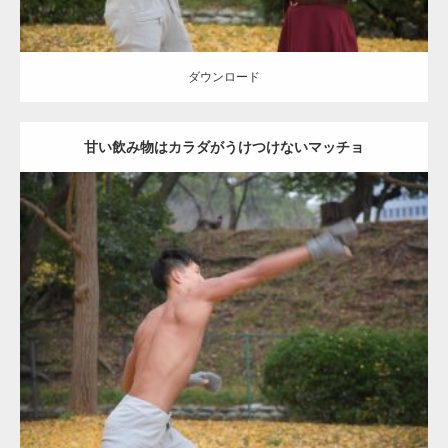
ダウンロード
甘い飲み物はカラダがうけつけないマッチョ
Update:
2021.07.8
Category:
公園のマッチョ
その他
AKIHITO(細マッチョ)
背中
ダウンロード